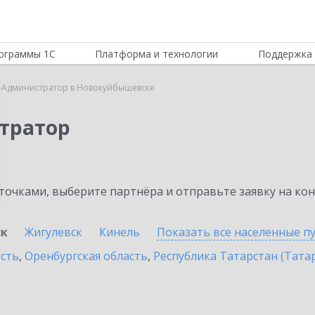
ограммы 1С
Платформа и технологии
Поддержка 
-Администратор в Новокуйбышевске
тратор
очками, выберите партнёра и отправьте заявку на ко
ск
Жигулевск
Кинель
Показать все населенные
п
асть
,
Оренбургская область
,
Республика Татарстан (Тата