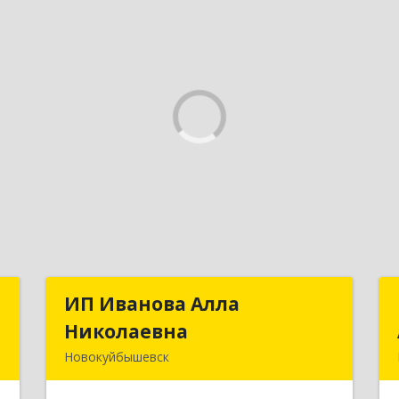
С
ИП Иванова Алла
ИП Иванова Алла
Николаевна
Николаевна
,
Новокуйбышевск
,
446 201, Самарская обл.,
7
г.Новокуйбышевск,ул.Ворошилова,д.30,кв.70