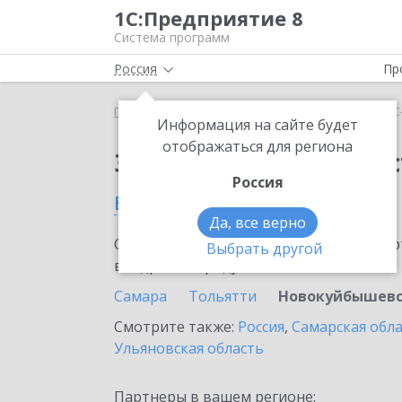
1С:Предприятие 8
Система программ
Россия
Пр
Главная
Сервисы ИТС
1С-Администратор
1С
Информация на сайте будет
отображаться для региона
Заказать 1С-Админис
Россия
в Новокуйбышевске
Да, все верно
Ознакомьтесь с информационными карт
Выбрать другой
внедрение продукта.
Самара
Тольятти
Новокуйбышев
Смотрите также:
Россия
,
Самарская обл
Ульяновская область
Партнеры в вашем регионе: