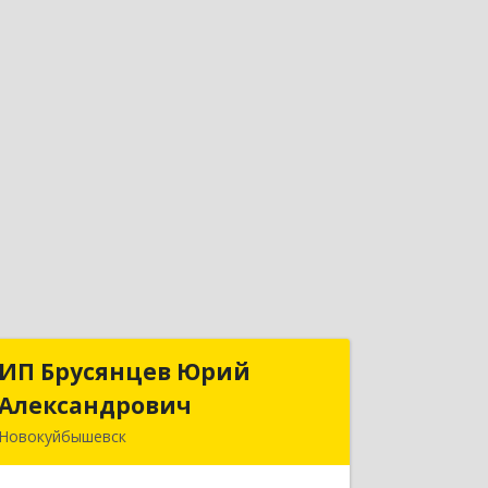
ИП Брусянцев Юрий
ИП Брусянцев Юрий
Александрович
Александрович
Новокуйбышевск
446200, Самарская обл,
Новокуйбышевск г, Гагарина 11