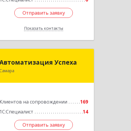
Отправить заявку
Отправить заявку
Показать контакты
Назад
Автоматизация Успеха
Автоматизация Успеха
Самара
443011, Самарская обл, Самара г, 22
Партсъезда ул, дом № 207, оф.14
Подробнее
Клиентов на сопровождении
169
1С:Специалист
14
Отправить заявку
Отправить заявку