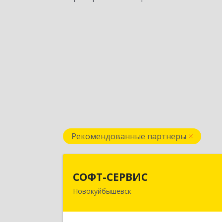
Рекомендованные партнеры
СОФТ-СЕРВИ
СОФТ-СЕРВИС
Новокуйбышевск
446206, Самарская обл
Новокуйбышевск г, Островского ул
дом № 17А 12, оф.4