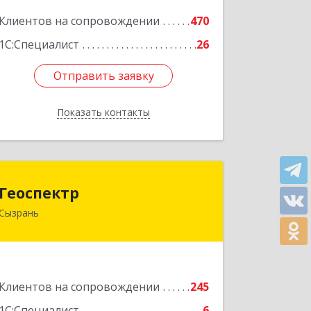
Подробнее
Клиентов на сопровождении
470
1С:Специалист
26
Отправить заявку
Отправить заявку
Показать контакты
Назад
Геоспектр
Геоспектр
Сызрань
446001, Самарская обл, Сызрань г,
Кирова ул, дом № 46
Подробнее
Клиентов на сопровождении
245
1С:Специалист
6