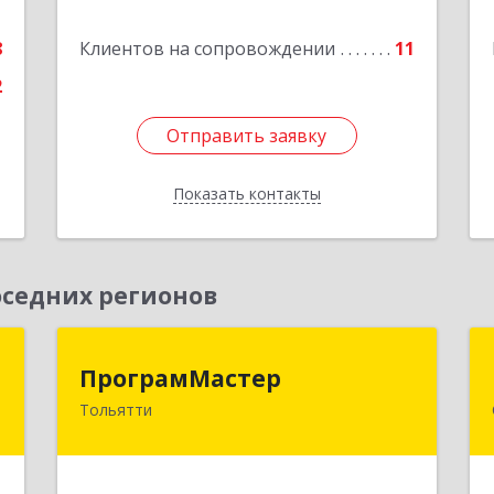
е
8
Клиентов на сопровождении
11
Подробнее
2
Отправить заявку
Отправить заявку
Показать контакты
Назад
седних регионов
а
ПрограмМастер
ПрограмМастер
Тольятти
,
445004, Самарская обл, Тольятти г,
5
Автозаводское ш, дом № 51