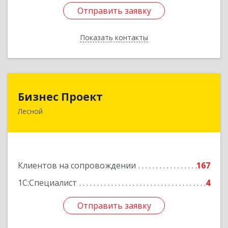
Отправить заявку
Отправить заявку
Показать контакты
Назад
Бизнес Проект
Бизнес Проект
Лесной
624200, Свердловская обл, Лесной г, Сиротина
ул, дом № 11
Подробнее
Клиентов на сопровождении
167
1С:Специалист
4
Отправить заявку
Отправить заявку