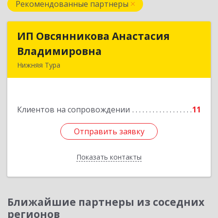
Рекомендованные партнеры
ИП Овсянникова Анастасия
ИП Овсянникова Анастасия
Владимировна
Владимировна
Нижняя Тура
624222, Свердловская обл, Нижняя Тура г,
Машиностроителей ул, дом № 7, кв.30
Клиентов на сопровождении
11
Подробнее
Отправить заявку
Отправить заявку
Показать контакты
Назад
Ближайшие партнеры из соседних
регионов