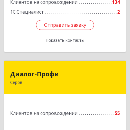
Клиентов на сопровождении
134
1С:Специалист
2
Отправить заявку
Отправить заявку
Показать контакты
Назад
Диалог-Профи
Диалог-Профи
Серов
624980, Свердловская обл, Серов г, Короленко
ул, дом № 7/29, кв.2
Подробнее
Клиентов на сопровождении
55