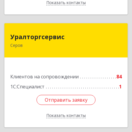
Показать контакты
Назад
Уралторгсервис
Уралторгсервис
Серов
624980, Свердловская обл, Серов г, Кирова ул,
дом № 2
Подробнее
Клиентов на сопровождении
84
1С:Специалист
1
Отправить заявку
Отправить заявку
Показать контакты
Назад