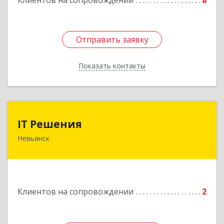
Клиентов на сопровождении
8
Подробнее
Отправить заявку
Отправить заявку
Показать контакты
Назад
IT Решения
IT Решения
Невьянск
Подробнее
Клиентов на сопровождении
2