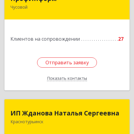
Чусовой
618204, Пермский край, г.о. Чусовской, Чусовой
г, Коммунистическая ул, дом № 8, оф.24
Подробнее
Клиентов на сопровождении
27
Отправить заявку
Отправить заявку
Показать контакты
Назад
ИП Жданова Наталья Сергеевна
ИП Жданова Наталья Сергеевна
Краснотурьинск
Подробнее