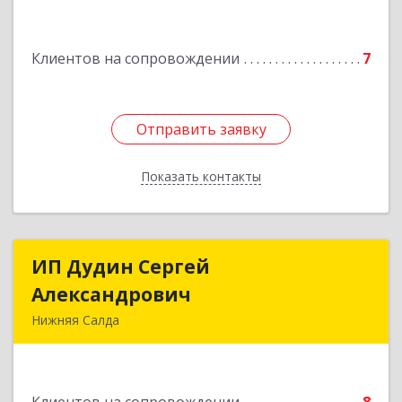
Клиентов на сопровождении
7
Отправить заявку
Отправить заявку
Показать контакты
Назад
ИП Дудин Сергей
ИП Дудин Сергей
Александрович
Александрович
Нижняя Салда
624740, Свердловская обл, Нижняя Салда г,
Энгельса ул, дом № 98