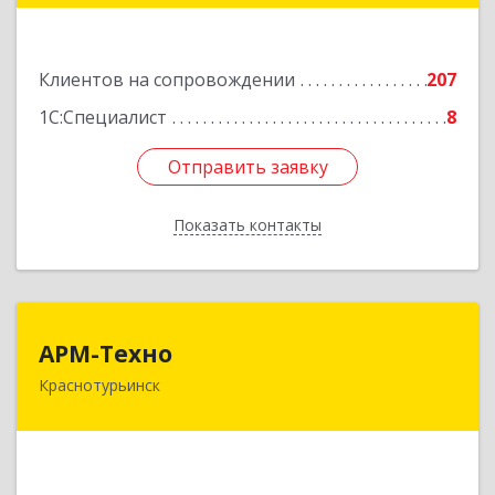
Подробнее
Клиентов на сопровождении
207
1С:Специалист
8
Отправить заявку
Отправить заявку
Показать контакты
Назад
АРМ-Техно
АРМ-Техно
Краснотурьинск
624447, Свердловская обл, Краснотурьинск г,
Чкалова ул, дом № 4, оф.119
Подробнее