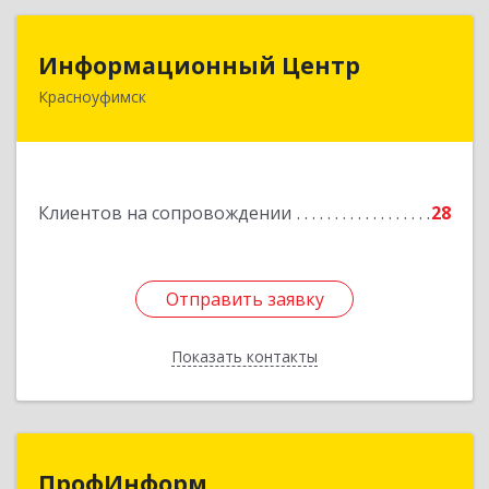
Информационный Центр
Информационный Центр
Красноуфимск
623300, Свердловская обл, Красноуфимск г,
Мизерова ул, дом № 112А
Подробнее
Клиентов на сопровождении
28
Отправить заявку
Отправить заявку
Показать контакты
Назад
ПрофИнформ
ПрофИнформ