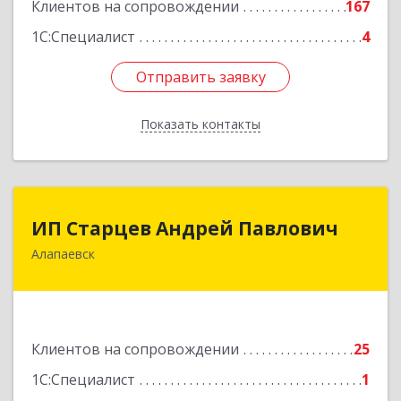
Клиентов на сопровождении
167
1С:Специалист
4
Отправить заявку
Отправить заявку
Показать контакты
Назад
ИП Старцев Андрей Павлович
ИП Старцев Андрей Павлович
Алапаевск
624601, Свердловская обл, Алапаевск г,
Братьев Смольниковых ул, дом № 38, кв.16
Подробнее
Клиентов на сопровождении
25
1С:Специалист
1