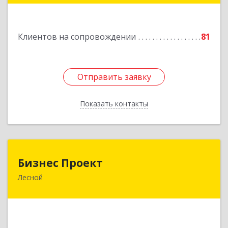
Подробнее
Клиентов на сопровождении
81
Отправить заявку
Отправить заявку
Показать контакты
Назад
Бизнес Проект
Бизнес Проект
Лесной
624200, Свердловская обл, Лесной г, Сиротина
ул, дом № 11
Подробнее