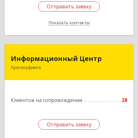
Отправить заявку
Отправить заявку
Показать контакты
Назад
Информационный Центр
Информационный Центр
Красноуфимск
623300, Свердловская обл, Красноуфимск г,
Мизерова ул, дом № 112А
Подробнее
Клиентов на сопровождении
28
Отправить заявку
Отправить заявку