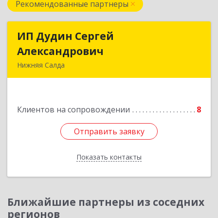
Рекомендованные партнеры
ИП Дудин Сергей
ИП Дудин Сергей
Александрович
Александрович
Нижняя Салда
624740, Свердловская обл, Нижняя Салда г,
Энгельса ул, дом № 98
Клиентов на сопровождении
8
Подробнее
Отправить заявку
Отправить заявку
Показать контакты
Назад
Ближайшие партнеры из соседних
регионов