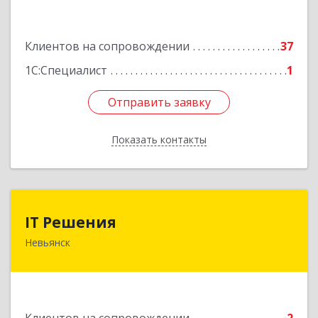
Подробнее
Клиентов на сопровождении
37
1С:Специалист
1
Отправить заявку
Отправить заявку
Показать контакты
Назад
IT Решения
IT Решения
Невьянск
Подробнее