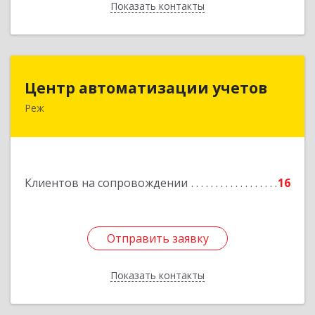
Показать контакты
Назад
Центр автоматизации учетов
Центр автоматизации учетов
Реж
623750, Свердловская обл, Режевской р-н, Реж
г, Энгельса ул, дом № 6 А
Подробнее
Клиентов на сопровождении
16
Отправить заявку
Отправить заявку
Показать контакты
Назад