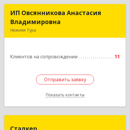
ИП Овсянникова Анастасия
ИП Овсянникова Анастасия
Владимировна
Владимировна
Нижняя Тура
624222, Свердловская обл, Нижняя Тура г,
Машиностроителей ул, дом № 7, кв.30
Клиентов на сопровождении
11
Подробнее
Отправить заявку
Отправить заявку
Показать контакты
Назад
Сталкер
Сталкер