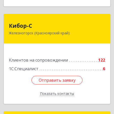
Кибор-С
Кибор-С
Железногорск (Красноярский край)
662973, Красноярский край, Железногорск г,
Белорусская ул, дом № 30 Б, пом.16
Подробнее
Клиентов на сопровождении
122
1С:Специалист
6
Отправить заявку
Отправить заявку
Показать контакты
Назад