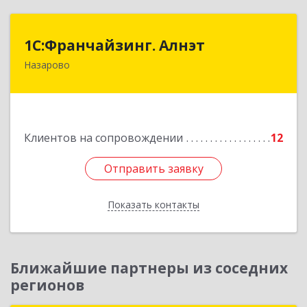
1С:Франчайзинг. Алнэт
1С:Франчайзинг. Алнэт
Назарово
662200, Красноярский край, Назарово г,
Борисенко ул, дом № 11
Подробнее
Клиентов на сопровождении
12
Отправить заявку
Отправить заявку
Показать контакты
Назад
Ближайшие партнеры из соседних
регионов