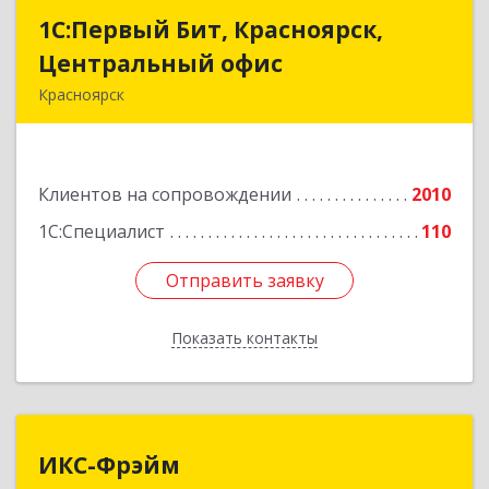
1С:Первый Бит, Красноярск,
1С:Первый Бит, Красноярск,
Центральный офис
Центральный офис
Красноярск
660017, Красноярский край, Красноярск г,
Диктатуры пролетариата ул, дом № 32
Клиентов на сопровождении
2010
Подробнее
1С:Специалист
110
Отправить заявку
Отправить заявку
Показать контакты
Назад
ИКС-Фрэйм
ИКС-Фрэйм