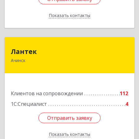
Показать контакты
Назад
Лантек
Лантек
Ачинск
662153, Красноярский край, Ачинск г,
Декабристов ул, дом № 58
Подробнее
Клиентов на сопровождении
112
1С:Специалист
4
Отправить заявку
Отправить заявку
Показать контакты
Назад