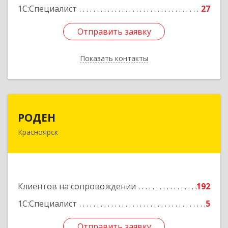
1С:Специалист
27
Отправить заявку
Отправить заявку
Показать контакты
Назад
РОДЕН
РОДЕН
Красноярск
660064, Красноярский край, Красноярск г, им
Академика Вавилова ул, дом № 1, оф.2-23
Подробнее
Клиентов на сопровождении
192
1С:Специалист
5
Отправить заявку
Отправить заявку