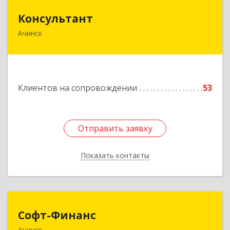
Консультант
Консультант
Ачинск
662159, Красноярский край, Ачинск г, Юго-
Восточный район, дом № 21А
Подробнее
Клиентов на сопровождении
53
Отправить заявку
Отправить заявку
Показать контакты
Назад
Софт-Финанс
Софт-Финанс
Ачинск