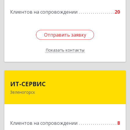
Клиентов на сопровождении
20
Подробнее
Отправить заявку
Отправить заявку
Показать контакты
Назад
ИТ-СЕРВИС
ИТ-СЕРВИС
Зеленогорск
663690, Красноярский край, Зеленогорск г,
Гагарина ул, дом № 34
Подробнее
Клиентов на сопровождении
8