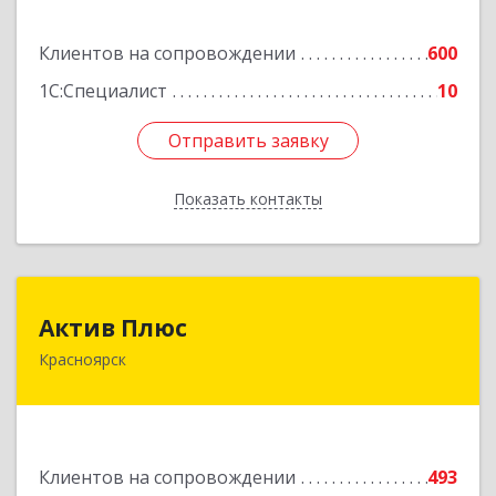
Подробнее
Клиентов на сопровождении
600
1С:Специалист
10
Отправить заявку
Отправить заявку
Показать контакты
Назад
Актив Плюс
Актив Плюс
Красноярск
660017, Красноярский край, Красноярск г,
Обороны ул, дом № 3, оф.220
Подробнее
Клиентов на сопровождении
493