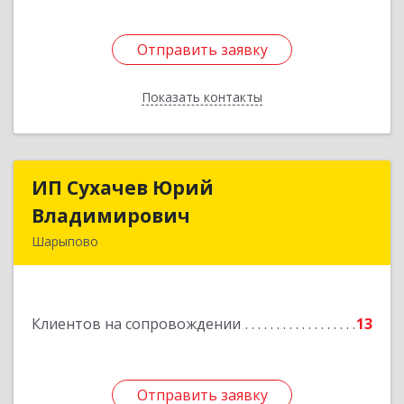
Отправить заявку
Отправить заявку
Показать контакты
Назад
ИП Сухачев Юрий
ИП Сухачев Юрий
Владимирович
Владимирович
Шарыпово
662313, Красноярский край, Шарыпово г,
Пионерный мкр, 27/2, кв.203
Клиентов на сопровождении
13
Подробнее
Отправить заявку
Отправить заявку