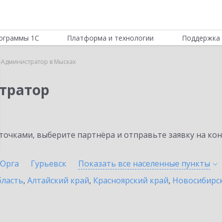
ограммы 1С
Платформа и технологии
Поддержка 
-Администратор в Мысках
тратор
очками, выберите партнёра и отправьте заявку на ко
Юрга
Гурьевск
Показать все населенные
пункты
бласть
,
Алтайский край
,
Красноярский край
,
Новосибирск