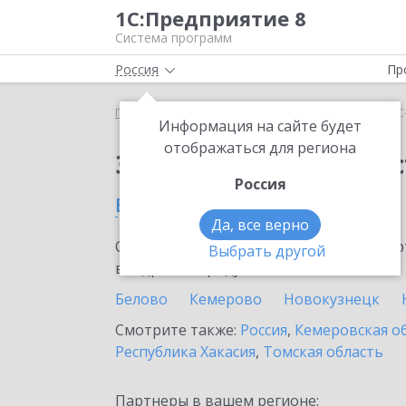
1С:Предприятие 8
Система программ
Россия
Пр
Главная
Сервисы ИТС
1С-Администратор
1С
Информация на сайте будет
отображаться для региона
Заказать 1С-Админис
Россия
в Мысках
Да, все верно
Ознакомьтесь с информационными карт
Выбрать другой
внедрение продукта.
Белово
Кемерово
Новокузнецк
Смотрите также:
Россия
,
Кемеровская о
Республика Хакасия
,
Томская область
Партнеры в вашем регионе: