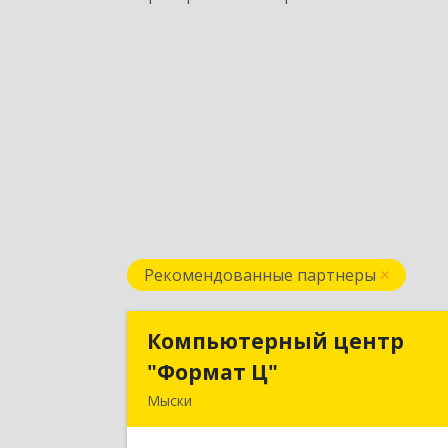
Рекомендованные партнеры
Компьютерный центр
Компьютерный цент
"Формат Ц"
"Формат Ц
Мыски
652840, Кемеровская обл, Мыски г
Вахрушева ул, д. 7, кв. 4