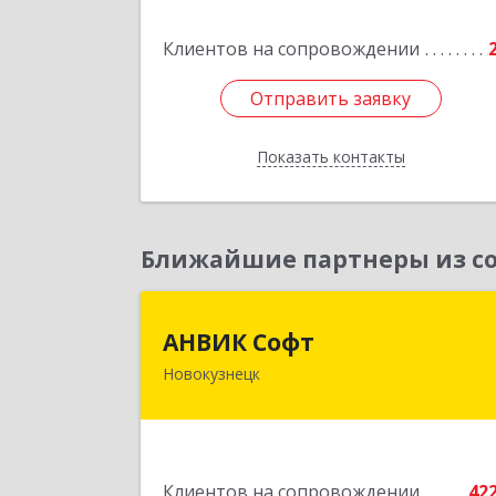
Клиентов на сопровождении
Подробне
Отправить заявку
Отправить заявку
Показать контакты
Назад
Ближайшие партнеры из со
АНВИК Соф
АНВИК Софт
Новокузнецк
654079, Кемеровская область 
Кузбасс, Новокузнецкий г.о
Новокузнецк г, Куйбышевский р-н
Невского ул, дом № 1, этаж 
Клиентов на сопровождении
42