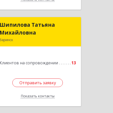
Шипилова Татьяна
Шипилова Татьяна
Михайловна
Михайловна
Заринск
Подробнее
Клиентов на сопровождении
13
Отправить заявку
Отправить заявку
Показать контакты
Назад