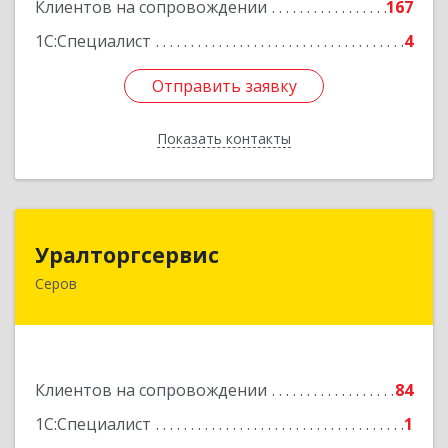
Клиентов на сопровождении
167
1С:Специалист
4
Отправить заявку
Отправить заявку
Показать контакты
Назад
Уралторгсервис
Уралторгсервис
Серов
624980, Свердловская обл, Серов г, Кирова ул,
дом № 2
Подробнее
Клиентов на сопровождении
84
1С:Специалист
1