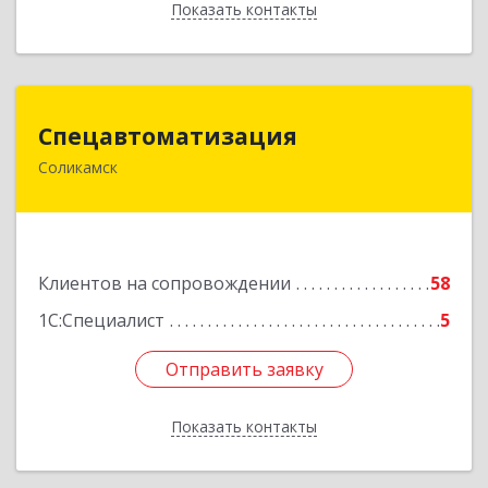
Показать контакты
Назад
Спецавтоматизация
Спецавтоматизация
Соликамск
618547, Пермский край, Соликамск г,
Транспортная ул, дом № 4
Подробнее
Клиентов на сопровождении
58
1С:Специалист
5
Отправить заявку
Отправить заявку
Показать контакты
Назад