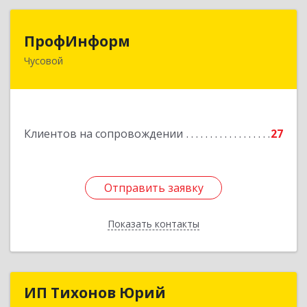
ПрофИнформ
ПрофИнформ
Чусовой
618204, Пермский край, г.о. Чусовской, Чусовой
г, Коммунистическая ул, дом № 8, оф.24
Подробнее
Клиентов на сопровождении
27
Отправить заявку
Отправить заявку
Показать контакты
Назад
ИП Тихонов Юрий
ИП Тихонов Юрий