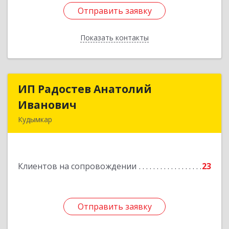
Отправить заявку
Отправить заявку
Показать контакты
Назад
ИП Радостев Анатолий
ИП Радостев Анатолий
Иванович
Иванович
Кудымкар
619000, Пермский край, Кудымкар г, Герцена
ул, дом № 52
Клиентов на сопровождении
23
Подробнее
Отправить заявку
Отправить заявку