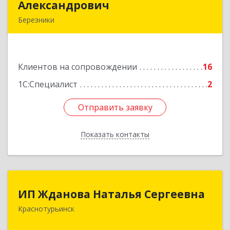
Александрович
Александрович
Березники
618400, Пермский край, Березники г, Карла
Маркса ул, дом № 48, оф.431
Клиентов на сопровождении
16
Подробнее
1С:Специалист
2
Отправить заявку
Отправить заявку
Показать контакты
Назад
ИП Жданова Наталья Сергеевна
ИП Жданова Наталья Сергеевна
Краснотурьинск
Подробнее