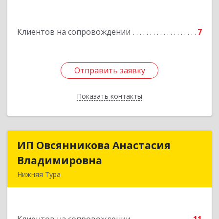
Клиентов на сопровождении
7
Отправить заявку
Отправить заявку
Показать контакты
Назад
ИП Овсянникова Анастасия
ИП Овсянникова Анастасия
Владимировна
Владимировна
Нижняя Тура
624222, Свердловская обл, Нижняя Тура г,
Машиностроителей ул, дом № 7, кв.30