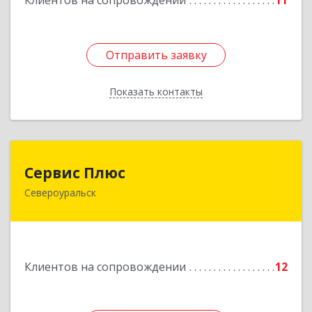
Клиентов на сопровождении
11
Подробнее
Отправить заявку
Отправить заявку
Показать контакты
Назад
Сервис Плюс
Сервис Плюс
Североуральск
624480, Свердловская обл, Североуральск г,
Ленина ул, дом № 10, кв.оф.1
Подробнее
Клиентов на сопровождении
12