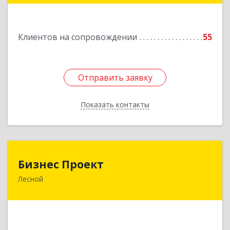
Подробнее
Клиентов на сопровождении
55
Отправить заявку
Отправить заявку
Показать контакты
Назад
Бизнес Проект
Бизнес Проект
Лесной
624200, Свердловская обл, Лесной г, Сиротина
ул, дом № 11
Подробнее