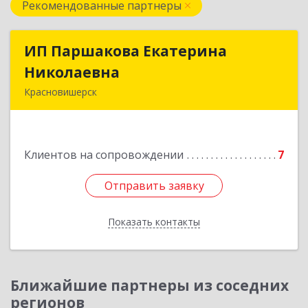
Рекомендованные партнеры
ИП Паршакова Екатерина
ИП Паршакова Екатерина
Николаевна
Николаевна
Красновишерск
618590, Пермский край, Красновишерск г,
Карла Маркса ул, дом № 27, кв.8
Клиентов на сопровождении
7
Подробнее
Отправить заявку
Отправить заявку
Показать контакты
Назад
Ближайшие партнеры из соседних
регионов