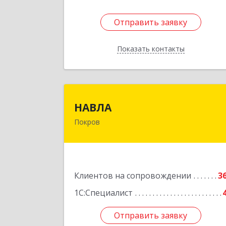
Отправить заявку
Отправить заявку
Показать контакты
Назад
НАВЛ
НАВЛА
Покров
601120, Владимирская обл
Петушинский р-н, Покров г, Ленин
ул, дом № 98, пом.
Подробне
Клиентов на сопровождении
3
1С:Специалист
Отправить заявку
Отправить заявку