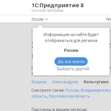
1С:Предприятие 8
Система программ
Россия
Пр
Главная
Сервисы ИТС
1С-Администратор
1С
Информация на сайте будет
отображаться для региона
Заказать 1С-Админис
Россия
в Кольчугино
Да, все верно
Ознакомьтесь с информационными карт
Выбрать другой
внедрение продукта.
Ковров
Александров
Кольчугино
Смотрите также:
Россия
,
Владимирская 
область
,
Ярославская область
Партнеры в вашем регионе: