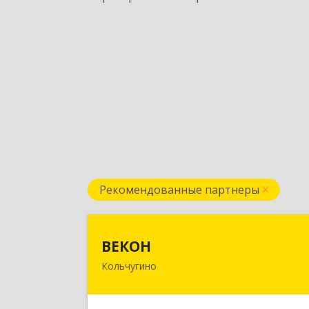
Рекомендованные партнеры
ВЕКО
ВЕКОН
Кольчугино
601785, Владимирская обл
Кольчугинский р-н, Кольчугино г, 
Интернационала ул, дом № 3