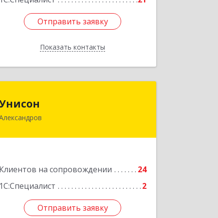
Отправить заявку
Отправить заявку
Показать контакты
Назад
Унисон
Унисон
Александров
601650, Владимирская обл,
Александровский р-н, Александров г,
Ленина ул, дом № 13, строение 6,
каб.301
Клиентов на сопровождении
24
Подробнее
1С:Специалист
2
Отправить заявку
Отправить заявку