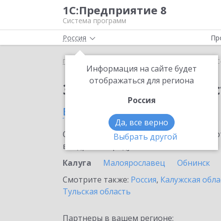
1С:Предприятие 8
Система программ
Россия
Пр
Главная
Сервисы ИТС
1С-Администратор
1С
Информация на сайте будет
отображаться для региона
Заказать 1С-Админис
Россия
в Калуге
Да, все верно
Ознакомьтесь с информационными карт
Выбрать другой
внедрение продукта.
Калуга
Малоярославец
Обнинск
Смотрите также:
Россия
,
Калужская обла
Тульская область
Партнеры в вашем регионе: