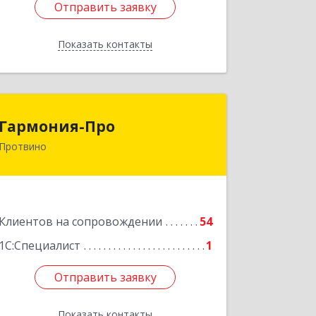
Отправить заявку
Отправить заявку
Показать контакты
Назад
Гармония-Про
Гармония-Про
Протвино
142280, Московская обл, Протвино г,
Ленина ул, дом № 18, кв.198
Подробнее
Клиентов на сопровождении
54
1С:Специалист
1
Отправить заявку
Отправить заявку
Показать контакты
Назад