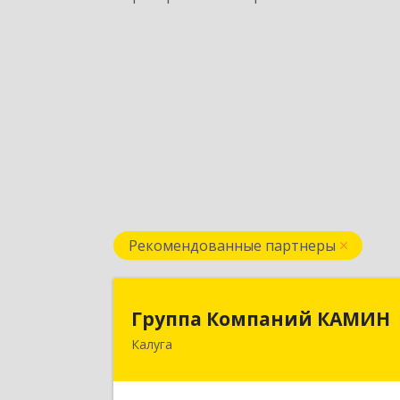
Рекомендованные партнеры
Группа Компаний КАМИ
Группа Компаний КАМИН
Калуга
248023, Калужская обл, Калуга г
Теренинский пер, дом № 6, оф.40