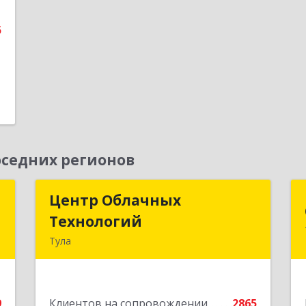
е
5
седних регионов
д
Центр Облачных
Центр Облачных
Технологий
Технологий
а
Тула
5
300000, Тульская обл, г.о. город Тула,
Тула г, Жуковского ул, дом № 58,
е
пом.602
9
Клиентов на сопровождении
2865