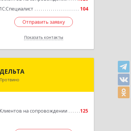
1С:Специалист
104
Отправить заявку
Отправить заявку
Показать контакты
Назад
ДЕЛЬТА
ДЕЛЬТА
Протвино
142281, Московская обл, Протвино г,
Кременковское ш, дом № 9А
Подробнее
Клиентов на сопровождении
125