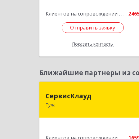
Подробне
Клиентов на сопровождении
246
Отправить заявку
Отправить заявку
Показать контакты
Назад
Ближайшие партнеры из со
СервисКлау
СервисКлауд
Тула
300028, Тульская обл, Тула г, Болдин
ул, дом № 98, оф.54
Подробне
Клиентов на сопровождении
165