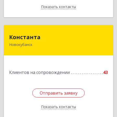
Показать контакты
Назад
Константа
Константа
Новокубанск
352240, Краснодарский край, Новокубанск г,
Альпийская ул, дом № 22, кв.2
Подробнее
Клиентов на сопровождении
43
Отправить заявку
Отправить заявку
Показать контакты
Назад