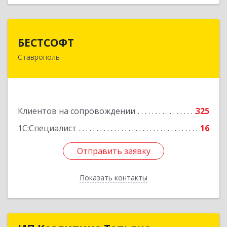
БЕСТСОФТ
БЕСТСОФТ
Ставрополь
355011, Ставропольский край, Ставрополь г,
45 Параллель ул, дом № 38, оф.151
Подробнее
Клиентов на сопровождении
325
1С:Специалист
16
Отправить заявку
Отправить заявку
Показать контакты
Назад