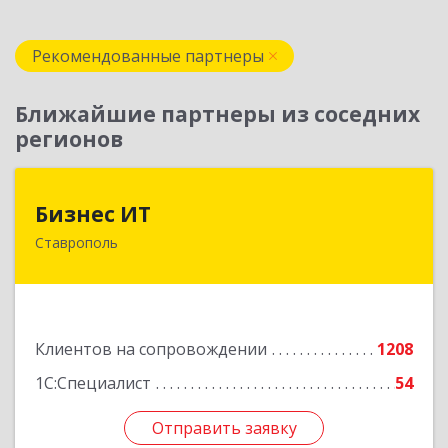
Рекомендованные партнеры
Ближайшие партнеры из соседних
регионов
Бизнес ИТ
Бизнес ИТ
Ставрополь
355035, Ставропольский край, Ставрополь г, 1
Промышленная ул, дом № 3, корпус А
Подробнее
Клиентов на сопровождении
1208
1С:Специалист
54
Отправить заявку
Отправить заявку