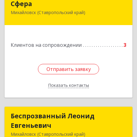
Сфера
Михайловск (Ставропольский край)
356240, Ставропольский край, Шпаковский р-
н, Михайловск г, Ленина ул, дом № 156/2,
пом.111
Подробнее
Клиентов на сопровождении
3
Отправить заявку
Отправить заявку
Показать контакты
Назад
Беспрозванный Леонид
Беспрозванный Леонид
Евгеньевич
Евгеньевич
Михайловск (Ставропольский край)