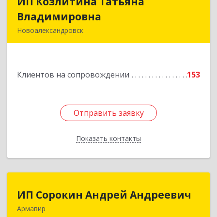
ИП Козлитина Татьяна
ИП Козлитина Татьяна
Владимировна
Владимировна
Новоалександровск
356000, Ставропольский край,
Новоалександровск г, Гайдара пер, дом № 25
Клиентов на сопровождении
153
Подробнее
Отправить заявку
Отправить заявку
Показать контакты
Назад
ИП Сорокин Андрей Андреевич
ИП Сорокин Андрей Андреевич
Армавир
352900, Краснодарский край, Армавир г,