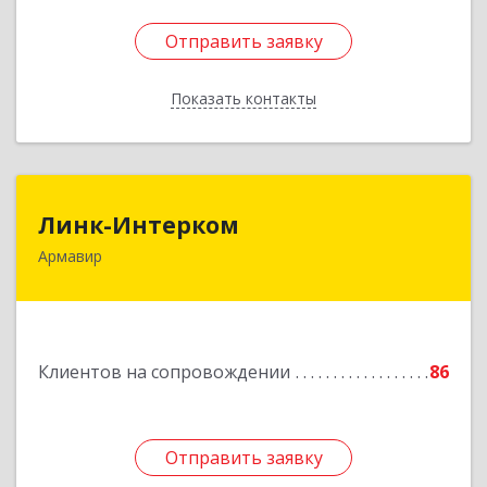
Отправить заявку
Отправить заявку
Показать контакты
Назад
Линк-Интерком
Линк-Интерком
Армавир
352930, Краснодарский край, г.о.город
Армавир, Армавир г, Каспарова ул, дом № 19,
пом.3
Подробнее
Клиентов на сопровождении
86
Отправить заявку
Отправить заявку