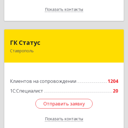
Показать контакты
Назад
ГК Статус
ГК Статус
Ставрополь
355002, Ставропольский край, Ставрополь г,
Лермонтова ул, дом № 187
Подробнее
Клиентов на сопровождении
1204
1С:Специалист
20
Отправить заявку
Отправить заявку
Показать контакты
Назад