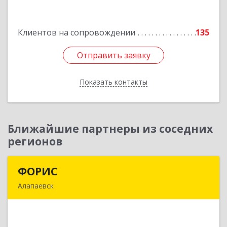
Пролетарская ул, дом № 7
Клиентов на сопровождении
135
Подробнее
Отправить заявку
Отправить заявку
Показать контакты
Назад
Ближайшие партнеры из соседних
регионов
ФОРИС
ФОРИС
Алапаевск
624601, Свердловская обл, Алапаевск г, Ленина
ул, дом № 9