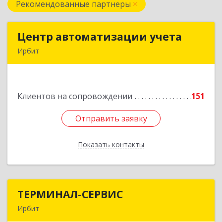
Рекомендованные партнеры
Центр автоматизации учета
Центр автоматизации учета
Ирбит
623854, Свердловская обл, Ирбит г, Маршала
Жукова ул, дом № 3, кв.28
Клиентов на сопровождении
151
Подробнее
Отправить заявку
Отправить заявку
Показать контакты
Назад
ТЕРМИНАЛ-СЕРВИС
ТЕРМИНАЛ-СЕРВИС
Ирбит
623850, Свердловская обл, Ирбит г,