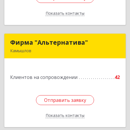
Показать контакты
Назад
Фирма "Альтернатива"
Фирма "Альтернатива"
Камышлов
624860, Свердловская обл, Камышлов г, Ленина
ул, дом № 30
Клиентов на сопровождении
42
Подробнее
Отправить заявку
Отправить заявку
Показать контакты
Назад