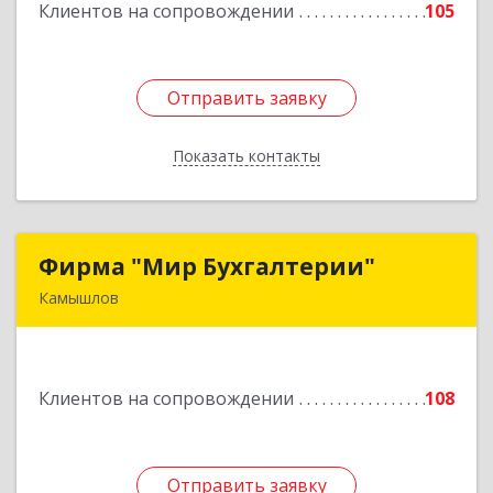
Клиентов на сопровождении
105
Подробнее
Отправить заявку
Отправить заявку
Показать контакты
Назад
Фирма "Мир Бухгалтерии"
Фирма "Мир Бухгалтерии"
Камышлов
624860, Свердловская обл, Камышлов г,
Советская ул, дом № 7
Клиентов на сопровождении
108
Подробнее
Отправить заявку
Отправить заявку