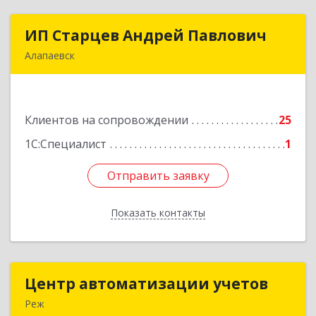
ИП Старцев Андрей Павлович
ИП Старцев Андрей Павлович
Алапаевск
624601, Свердловская обл, Алапаевск г,
Братьев Смольниковых ул, дом № 38, кв.16
Клиентов на сопровождении
25
Подробнее
1С:Специалист
1
Отправить заявку
Отправить заявку
Показать контакты
Назад
Центр автоматизации учетов
Центр автоматизации учетов
Реж