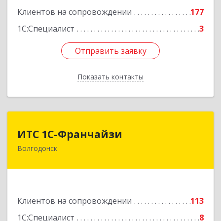
Клиентов на сопровождении
177
1С:Специалист
3
Отправить заявку
Отправить заявку
Показать контакты
Назад
ИТС 1С-Франчайзи
ИТС 1С-Франчайзи
Волгодонск
347380, Ростовская обл, Волгодонск г, Гагарина
ул, 22в помещение № III
Подробнее
Клиентов на сопровождении
113
1С:Специалист
8