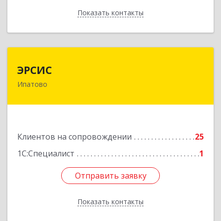
Показать контакты
Назад
ЭРСИС
ЭРСИС
Ипатово
356630, Ставропольский край, М.О.
Ипатовский, Ипатово г, Гагарина ул, дом №
47/1, пом.1
Подробнее
Клиентов на сопровождении
25
1С:Специалист
1
Отправить заявку
Отправить заявку
Показать контакты
Назад