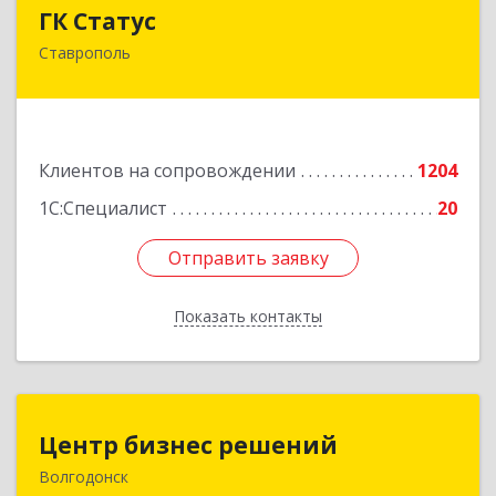
ГК Статус
ГК Статус
Ставрополь
355002, Ставропольский край, Ставрополь г,
Лермонтова ул, дом № 187
Подробнее
Клиентов на сопровождении
1204
1С:Специалист
20
Отправить заявку
Отправить заявку
Показать контакты
Назад
Центр бизнес решений
Центр бизнес решений
Волгодонск
347375, Ростовская обл, Волгодонск г,