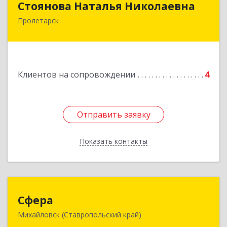
Стоянова Наталья Николаевна
Пролетарск
Подробнее
Клиентов на сопровождении
4
Отправить заявку
Отправить заявку
Показать контакты
Назад
Сфера
Сфера
Михайловск (Ставропольский край)
356240, Ставропольский край, Шпаковский р-