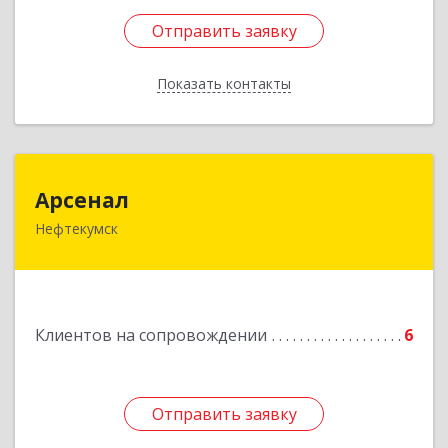
Отправить заявку
Отправить заявку
Показать контакты
Назад
Арсенал
Арсенал
Нефтекумск
Ставропольский край, Нефтекумск г,
Дзержинского ул, дом № 11А
Подробнее
Клиентов на сопровождении
6
Отправить заявку
Отправить заявку