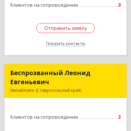
Клиентов на сопровождении
3
Подробнее
Отправить заявку
Отправить заявку
Показать контакты
Назад
Беспрозванный Леонид
Беспрозванный Леонид
Евгеньевич
Евгеньевич
Михайловск (Ставропольский край)
Подробнее
Клиентов на сопровождении
2