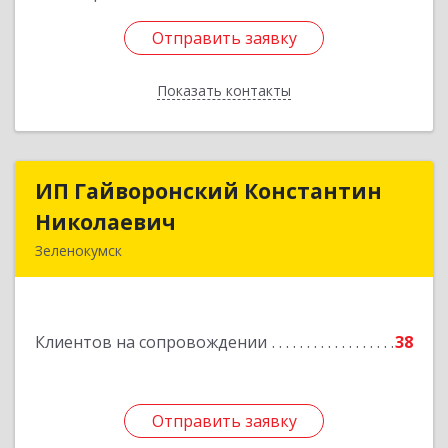
Отправить заявку
Отправить заявку
Показать контакты
Назад
ИП Гайворонский Константин
ИП Гайворонский Константин
Николаевич
Николаевич
Зеленокумск
357910, Ставропольский край, Советский р-н,
Зеленокумск г, Ленина пл, дом № 6, оф.4
Клиентов на сопровождении
38
Подробнее
Отправить заявку
Отправить заявку