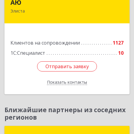
АЮ
Элиста
358009, Калмыкия Респ, Элиста г, А.С.Пушкина
ул, дом № 20, оф.407
Подробнее
Клиентов на сопровождении
1127
1С:Специалист
10
Отправить заявку
Отправить заявку
Показать контакты
Назад
Ближайшие партнеры из соседних
регионов