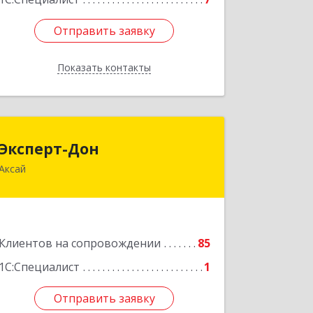
Отправить заявку
Отправить заявку
Показать контакты
Назад
Эксперт-Дон
Эксперт-Дон
Аксай
346720, Ростовская обл, Аксай г,
Буденного ул, дом № 136, оф.16-17
Подробнее
Клиентов на сопровождении
85
1С:Специалист
1
Отправить заявку
Отправить заявку