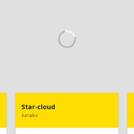
в
Star-cloud
Star-cloud
)
Батайск
346880, Ростовская обл, Батайск г,
Фермерская ул, дом № 16, оф.8
,
7