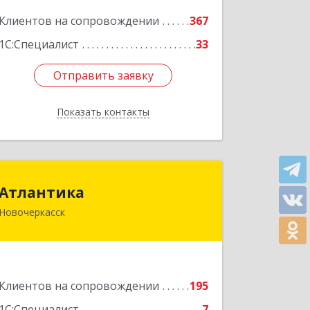
Подробнее
Клиентов на сопровождении
367
1С:Специалист
33
Отправить заявку
Отправить заявку
Показать контакты
Назад
Атлантика
Атлантика
Новочеркасск
346428, Ростовская обл, Новочеркасск
г, Кривопустенко пер, домовладение
№ 4А, пом.1
Подробнее
Клиентов на сопровождении
195
1С:Специалист
7