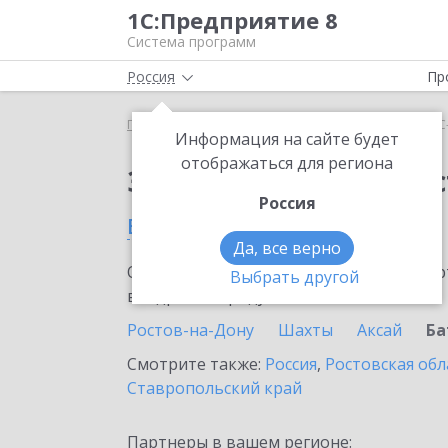
1С:Предприятие 8
Система программ
Россия
Пр
Главная
Сервисы ИТС
1С-Администратор
1С
Информация на сайте будет
отображаться для региона
Заказать 1С-Админис
Россия
в Батайске
Да, все верно
Ознакомьтесь с информационными карт
Выбрать другой
внедрение продукта.
Ростов-на-Дону
Шахты
Аксай
Ба
Смотрите также:
Россия
,
Ростовская обл
Ставропольский край
Партнеры в вашем регионе: