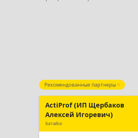
Рекомендованные партнеры
ActiProf (ИП Щербаков
ActiProf (ИП Щербако
Алексей Игоревич)
Алексей Игоревич
Батайск
346885, Ростовская обл, Батайск г
Огородная ул, дом № 9