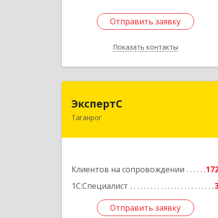
Отправить заявку
Отправить заявку
Показать контакты
Назад
Эксперт
ЭкспертС
Таганрог
347905, Ростовская обл, Таганрог г
Социалистическая ул, дом № 2, оф.30
Подробне
Клиентов на сопровождении
17
1С:Специалист
Отправить заявку
Отправить заявку