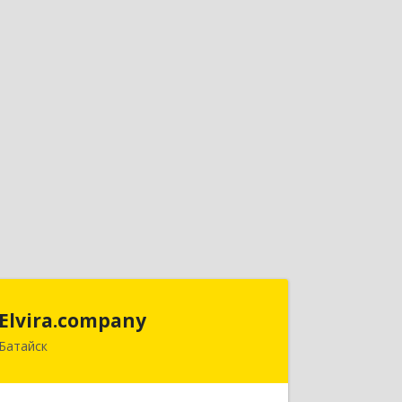
Elvira.company
Elvira.company
Батайск
Подробнее