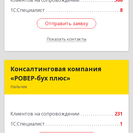
Клиентов на сопровождении
566
1С:Специалист
8
Отправить заявку
Отправить заявку
Показать контакты
Назад
Консалтинговая компания
Консалтинговая компания
«РОВЕР-бух плюс»
«РОВЕР-бух плюс»
Нальчик
360004, Кабардино-Балкарская Респ, Нальчик г,
Кирова ул, дом № 233
Клиентов на сопровождении
231
Подробнее
1С:Специалист
1