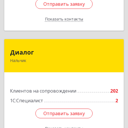
Отправить заявку
Отправить заявку
Показать контакты
Назад
Диалог
Диалог
Нальчик
360016, Кабардино-Балкарская Респ, Нальчик г,
Калюжного ул, дом № 3, этаж 2
Подробнее
Клиентов на сопровождении
202
1С:Специалист
2
Отправить заявку
Отправить заявку