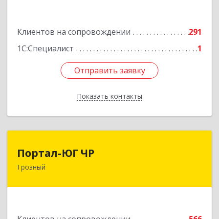
72
Подробнее
Клиентов на сопровождении
291
1С:Специалист
1
Отправить заявку
Отправить заявку
Показать контакты
Назад
Портал-ЮГ ЧР
Портал-ЮГ ЧР
Грозный
364906, Чеченская Респ, Грозный г, Путина пр-
кт, дом № 30
Подробнее