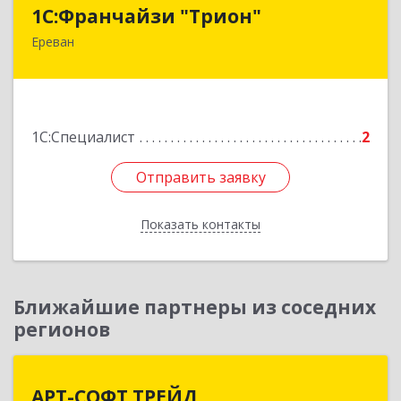
1С:Франчайзи "Трион"
1С:Франчайзи "Трион"
Ереван
Армения, Ереван, ул. Наири Заряна 73/1, 2 этаж
Подробнее
1С:Специалист
2
Отправить заявку
Отправить заявку
Показать контакты
Назад
Ближайшие партнеры из соседних
регионов
АРТ-СОФТ ТРЕЙД
АРТ-СОФТ ТРЕЙД