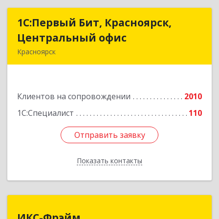
1С:Первый Бит, Красноярск,
1С:Первый Бит, Красноярск,
Центральный офис
Центральный офис
Красноярск
660017, Красноярский край, Красноярск г,
Диктатуры пролетариата ул, дом № 32
Клиентов на сопровождении
2010
Подробнее
1С:Специалист
110
Отправить заявку
Отправить заявку
Показать контакты
Назад
ИКС-Фрэйм
ИКС-Фрэйм