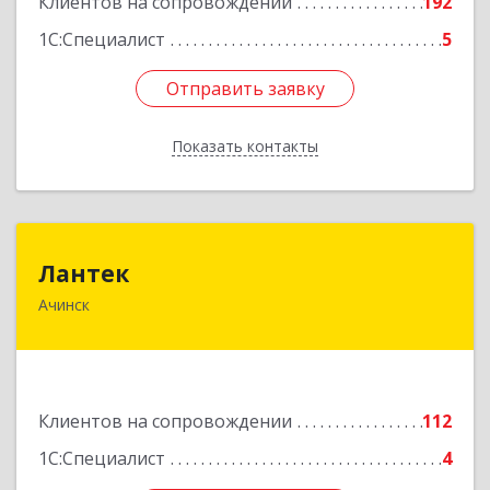
Клиентов на сопровождении
192
1С:Специалист
5
Отправить заявку
Отправить заявку
Показать контакты
Назад
Лантек
Лантек
Ачинск
662153, Красноярский край, Ачинск г,
Декабристов ул, дом № 58
Подробнее
Клиентов на сопровождении
112
1С:Специалист
4