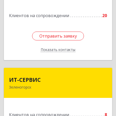
Энергетиков, дом № 14, кв.37
Клиентов на сопровождении
20
Подробнее
Отправить заявку
Отправить заявку
Показать контакты
Назад
ИТ-СЕРВИС
ИТ-СЕРВИС
Зеленогорск
663690, Красноярский край, Зеленогорск г,
Гагарина ул, дом № 34
Подробнее
Клиентов на сопровождении
8