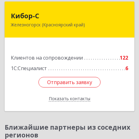
Кибор-С
Кибор-С
Железногорск (Красноярский край)
662973, Красноярский край, Железногорск г,
Белорусская ул, дом № 30 Б, пом.16
Подробнее
Клиентов на сопровождении
122
1С:Специалист
6
Отправить заявку
Отправить заявку
Показать контакты
Назад
Ближайшие партнеры из соседних
регионов