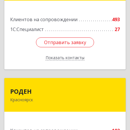
Подробнее
Клиентов на сопровождении
493
1С:Специалист
27
Отправить заявку
Отправить заявку
Показать контакты
Назад
РОДЕН
РОДЕН
Красноярск
660064, Красноярский край, Красноярск г, им
Академика Вавилова ул, дом № 1, оф.2-23
Подробнее