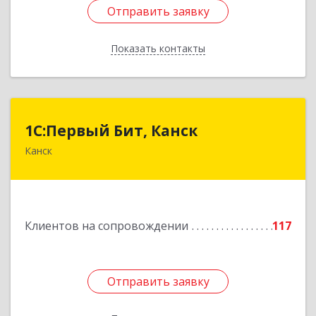
Отправить заявку
Отправить заявку
Показать контакты
Назад
1С:Первый Бит, Канск
1С:Первый Бит, Канск
Канск
663600, Красноярский край, Канск г, 30 лет
ВЛКСМ ул, дом № 20, пом.25
Подробнее
Клиентов на сопровождении
117
Отправить заявку
Отправить заявку