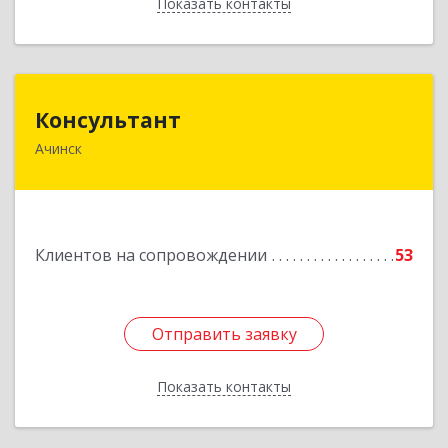
Показать контакты
Назад
Консультант
Консультант
Ачинск
662159, Красноярский край, Ачинск г, Юго-
Восточный район, дом № 21А
Подробнее
Клиентов на сопровождении
53
Отправить заявку
Отправить заявку
Показать контакты
Назад