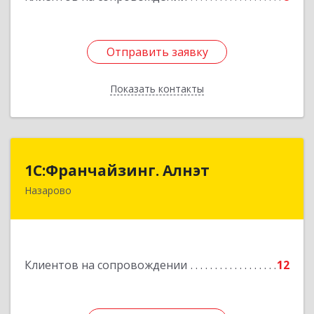
Отправить заявку
Отправить заявку
Показать контакты
Назад
1С:Франчайзинг. Алнэт
1С:Франчайзинг. Алнэт
Назарово
662200, Красноярский край, Назарово г,
Борисенко ул, дом № 11
Подробнее
Клиентов на сопровождении
12