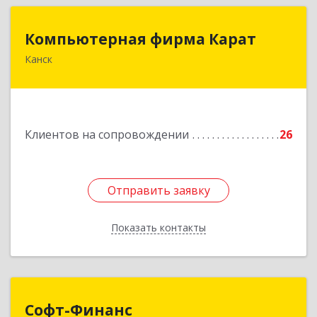
Компьютерная фирма Карат
Компьютерная фирма Карат
Канск
663600, Красноярский край, Канск г,
Пролетарская ул, дом № 34
Подробнее
Клиентов на сопровождении
26
Отправить заявку
Отправить заявку
Показать контакты
Назад
Софт-Финанс
Софт-Финанс