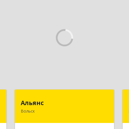
м
Альянс
Альянс
Вольск
,
412900, Саратовская обл, Вольск г,
А
Клочкова ул, дом № 83а