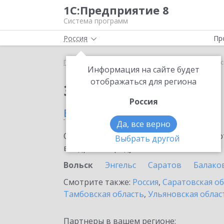
1С:Предприятие 8
Система программ
Россия
Пр
Главная
Сервисы ИТС
1C-UMI
1C-UMI в Вольс
Информация на сайте будет
отображаться для региона
Заказать 1C-UMI
Россия
в Вольске
Да, все верно
Ознакомьтесь с информационными карт
Выбрать другой
внедрение продукта.
Вольск
Энгельс
Саратов
Балако
Смотрите также:
Россия
,
Саратовская о
Тамбовская область
,
Ульяновская облас
Партнеры в вашем регионе: