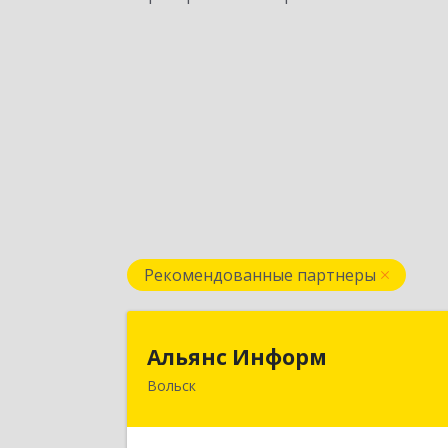
Рекомендованные партнеры
Альянс Инфор
Альянс Информ
Вольск
412906, Саратовская обл, Вольск г
Чернышевского ул, дом № 73