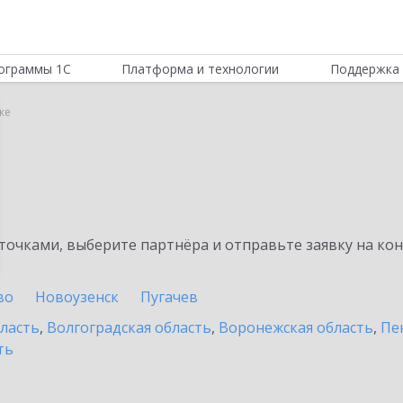
ограммы 1С
Платформа и технологии
Поддержка 
ке
очками, выберите партнёра и отправьте заявку на ко
во
Новоузенск
Пугачев
бласть
,
Волгоградская область
,
Воронежская область
,
Пе
ть