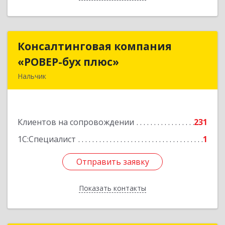
Консалтинговая компания
Консалтинговая компания
«РОВЕР-бух плюс»
«РОВЕР-бух плюс»
Нальчик
360004, Кабардино-Балкарская Респ, Нальчик г,
Кирова ул, дом № 233
Клиентов на сопровождении
231
Подробнее
1С:Специалист
1
Отправить заявку
Отправить заявку
Показать контакты
Назад