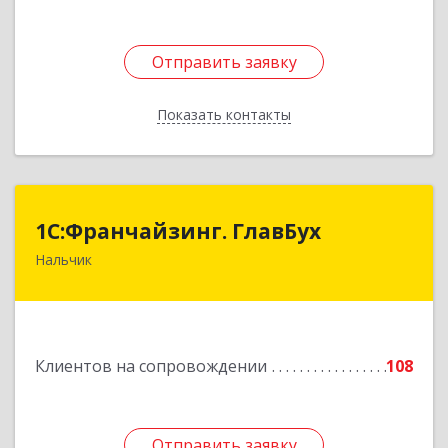
Отправить заявку
Отправить заявку
Показать контакты
Назад
1С:Франчайзинг. ГлавБух
1С:Франчайзинг. ГлавБух
Нальчик
360000, Кабардино-Балкарская Респ, Нальчик г,
Пачева ул, дом № 13, ТОД Европа, этаж 3, оф.2
Подробнее
Клиентов на сопровождении
108
Отправить заявку
Отправить заявку