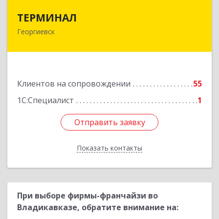
ТЕРМИНАЛ
ТЕРМИНАЛ
Георгиевск
357820, Ставропольский край, Георгиевск г,
Калинина ул, дом № 109
Подробнее
Клиентов на сопровождении
55
1С:Специалист
1
Отправить заявку
Отправить заявку
Показать контакты
Назад
При выборе фирмы-франчайзи во
Владикавказе, обратите внимание на: