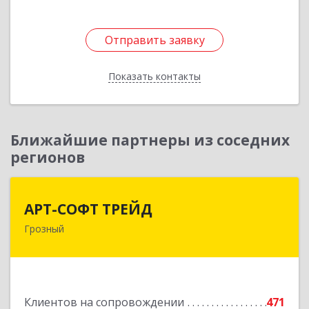
Отправить заявку
Отправить заявку
Показать контакты
Назад
Ближайшие партнеры из соседних
регионов
АРТ-СОФТ ТРЕЙД
АРТ-СОФТ ТРЕЙД
Грозный
364013, Чеченская Респ, Грозный г, Полярников
ул, дом № 36А
Подробнее
Клиентов на сопровождении
471