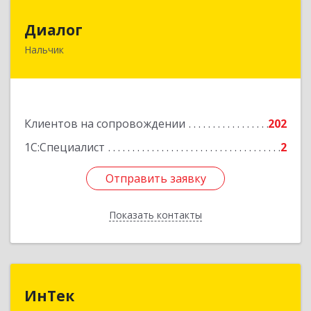
Диалог
Диалог
Нальчик
360016, Кабардино-Балкарская Респ, Нальчик г,
Калюжного ул, дом № 3, этаж 2
Подробнее
Клиентов на сопровождении
202
1С:Специалист
2
Отправить заявку
Отправить заявку
Показать контакты
Назад
ИнТек
ИнТек