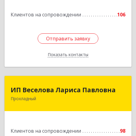
г, Кирова ул, дом № 41
Клиентов на сопровождении
106
Подробнее
Отправить заявку
Отправить заявку
Показать контакты
Назад
ИП Веселова Лариса Павловна
ИП Веселова Лариса Павловна
Прохладный
361045, Кабардино-Балкарская Респ,
Прохладный г, Добровольская ул, дом № 31
Подробнее
Клиентов на сопровождении
98