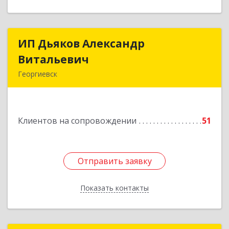
ИП Дьяков Александр
ИП Дьяков Александр
Витальевич
Витальевич
Георгиевск
Подробнее
Клиентов на сопровождении
51
Отправить заявку
Отправить заявку
Показать контакты
Назад