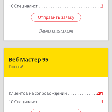
1С:Специалист
2
Отправить заявку
Отправить заявку
Показать контакты
Назад
Веб Мастер 95
Веб Мастер 95
Грозный
364050, Чеченская Респ, Грозный г, Им
Гайрбекова Муслима Гайрбековича ул, дом №
72
Подробнее
Клиентов на сопровождении
291
1С:Специалист
1