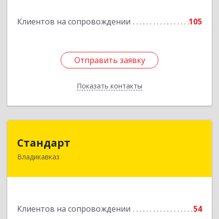
Подробнее
Клиентов на сопровождении
105
Отправить заявку
Отправить заявку
Показать контакты
Назад
Стандарт
Стандарт
Владикавказ
362025, Северная Осетия - Алания Респ,
Владикавказ г, Бородинская ул, дом № 25А,
этаж 2, оф. 25
Подробнее
Клиентов на сопровождении
54