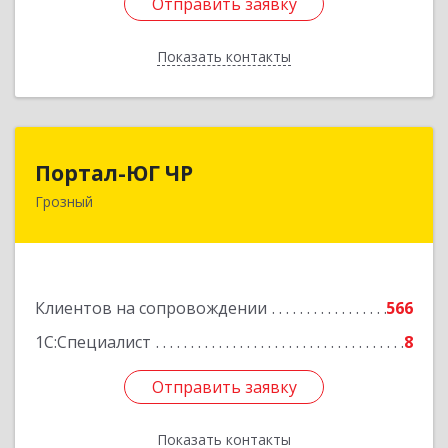
Отправить заявку
Отправить заявку
Показать контакты
Назад
Портал-ЮГ ЧР
Портал-ЮГ ЧР
Грозный
364906, Чеченская Респ, Грозный г, Путина пр-
кт, дом № 30
Подробнее
Клиентов на сопровождении
566
1С:Специалист
8
Отправить заявку
Отправить заявку
Показать контакты
Назад