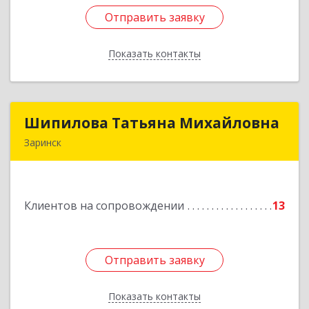
Отправить заявку
Отправить заявку
Показать контакты
Назад
Шипилова Татьяна Михайловна
Шипилова Татьяна Михайловна
Заринск
Подробнее
Клиентов на сопровождении
13
Отправить заявку
Отправить заявку
Показать контакты
Назад