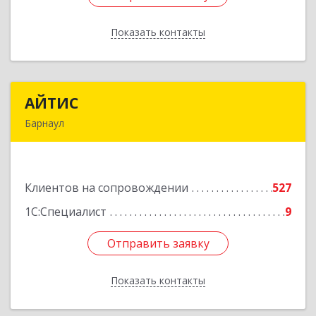
Показать контакты
Назад
АЙТИС
АЙТИС
Барнаул
656067, Алтайский край, Барнаул г, Взлетная ул,
дом № 65
Клиентов на сопровождении
527
Подробнее
1С:Специалист
9
Отправить заявку
Отправить заявку
Показать контакты
Назад