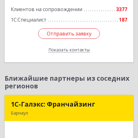
Подробнее
Клиентов на сопровождении
3377
1С:Специалист
187
Отправить заявку
Отправить заявку
Показать контакты
Назад
Ближайшие партнеры из соседних
регионов
1С-Галэкс: Франчайзинг
1С-Галэкс: Франчайзинг
Барнаул
656015, Алтайский край, Барнаул г, Деповская
ул, дом № 7, каб.А-105