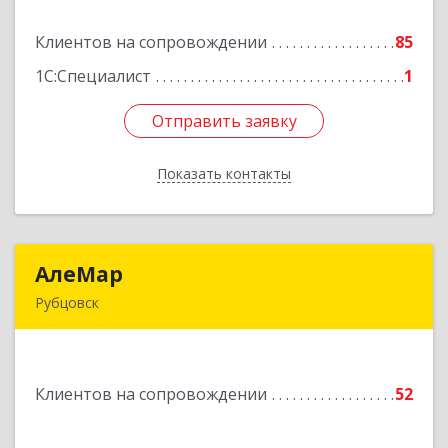
Клиентов на сопровождении
85
Подробнее
1С:Специалист
1
Отправить заявку
Отправить заявку
Показать контакты
Назад
АлеМар
АлеМар
Рубцовск
658210, Алтайский край, Рубцовск г,
Комсомольская ул, дом № 80
Клиентов на сопровождении
52
Подробнее