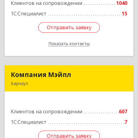
Клиентов на сопровождении
1040
Подробнее
1С:Специалист
15
Отправить заявку
Отправить заявку
Показать контакты
Назад
Компания Мэйпл
Компания Мэйпл
Барнаул
656038, Алтайский край, Барнаул г,
Комсомольский пр-кт, дом № 112
Клиентов на сопровождении
607
Подробнее
1С:Специалист
7
Отправить заявку
Отправить заявку