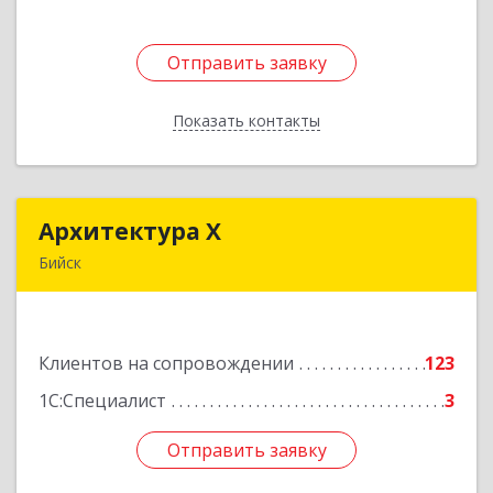
Отправить заявку
Отправить заявку
Показать контакты
Назад
Архитектура Х
Архитектура Х
Бийск
659300, Алтайский край, Бийск г, Турусова ул,
дом № 3
Клиентов на сопровождении
123
Подробнее
1С:Специалист
3
Отправить заявку
Отправить заявку