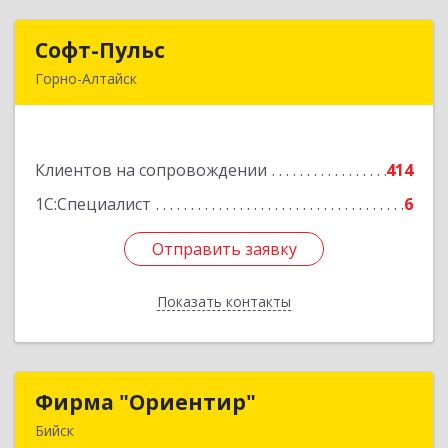
Софт-Пульс
Софт-Пульс
Горно-Алтайск
649006, Алтай Респ, Горно-Алтайск г,
Комсомольская ул, дом № 13
Клиентов на сопровождении
414
Подробнее
1С:Специалист
6
Отправить заявку
Отправить заявку
Показать контакты
Назад
Фирма "Ориентир"
Фирма "Ориентир"
Бийск