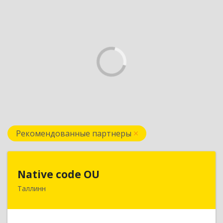
Рекомендованные партнеры
Native code OU
Native code OU
Таллинн
13424, Estonia, Tallinn, Varese tn.10A-45
Подробнее