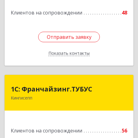
Клиентов на сопровождении
48
Подробнее
Отправить заявку
Отправить заявку
Показать контакты
Назад
1С: Франчайзинг.ТУБУС
1С: Франчайзинг.ТУБУС
Кингисепп
Подробнее
Клиентов на сопровождении
56