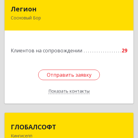
Легион
Легион
Сосновый Бор
188544, Ленинградская обл, Сосновый Бор г,
Парковая ул, дом № 9
Подробнее
Клиентов на сопровождении
29
Отправить заявку
Отправить заявку
Показать контакты
Назад
ГЛОБАЛСОФТ
ГЛОБАЛСОФТ
Кингисепп
188485, Ленинградская обл, Кингисеппский р-н,