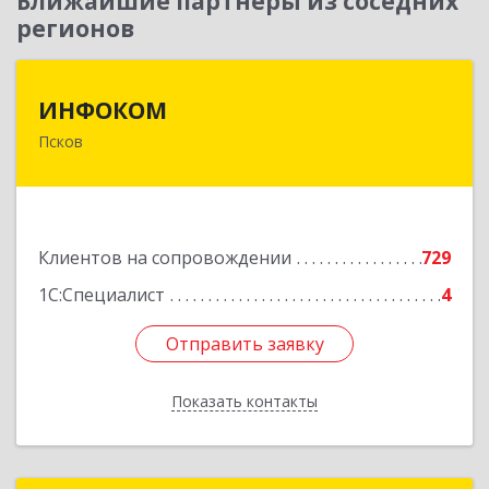
Ближайшие партнеры из соседних
регионов
ИНФОКОМ
ИНФОКОМ
Псков
180000, Псковская обл, Псков г, Советская ул,
дом № 42г
Подробнее
Клиентов на сопровождении
729
1С:Специалист
4
Отправить заявку
Отправить заявку
Показать контакты
Назад