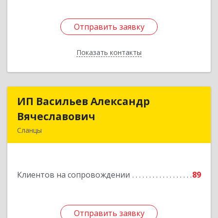
Отправить заявку
Отправить заявку
Показать контакты
Назад
ИП Васильев Александр
ИП Васильев Александр
Вячеславович
Вячеславович
Сланцы
Ленинградская обл, Сланцы г, Спортивная ул,
дом № 2
Клиентов на сопровождении
89
Подробнее
Отправить заявку
Отправить заявку