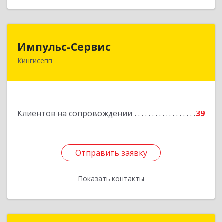
Импульс-Сервис
Импульс-Сервис
Кингисепп
188480, Ленинградская обл, Кингисеппский р-н,
Кингисепп г, Воровского ул, дом № 40/15
Подробнее
Клиентов на сопровождении
39
Отправить заявку
Отправить заявку
Показать контакты
Назад