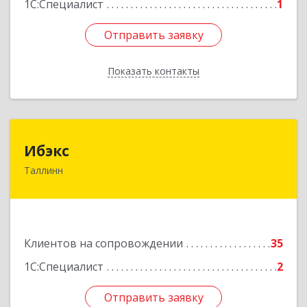
1С:Специалист
1
Отправить заявку
Отправить заявку
Показать контакты
Назад
Ибэкс
Ибэкс
Таллинн
Таллин, 13522, ул. Вабаыхумуузеуми, 5/II - 37
Подробнее
Клиентов на сопровождении
35
1С:Специалист
2
Отправить заявку
Отправить заявку