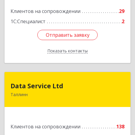
Клиентов на сопровождении
29
1С:Специалист
2
Отправить заявку
Отправить заявку
Показать контакты
Назад
Data Service Ltd
Data Service Ltd
Таллинн
Estonia, Laulupeo 24, Tallinn, 10128
Подробнее
Клиентов на сопровождении
138