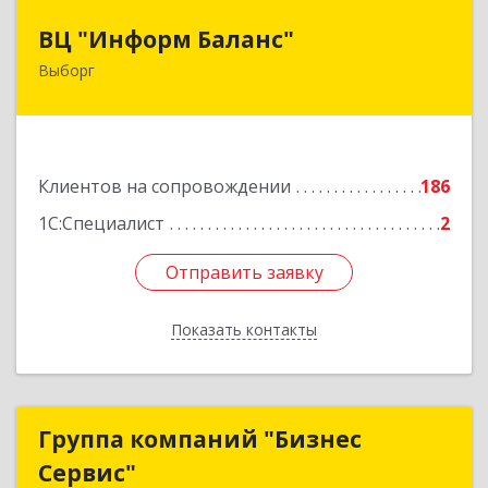
ВЦ "Информ Баланс"
ВЦ "Информ Баланс"
Выборг
188800, Ленинградская обл, Выборгский р-н,
Выборг г, Каменный пер, дом № 2а
Подробнее
Клиентов на сопровождении
186
1С:Специалист
2
Отправить заявку
Отправить заявку
Показать контакты
Назад
Группа компаний "Бизнес
Группа компаний "Бизнес
Сервис"
Сервис"