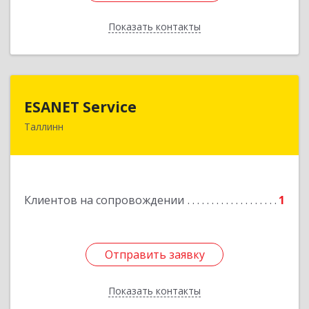
Показать контакты
Назад
ESANET Serviсe
ESANET Serviсe
Таллинн
Vana-Louna 19, Tallin 10134, Estonia
Подробнее
Клиентов на сопровождении
1
Отправить заявку
Отправить заявку
Показать контакты
Назад