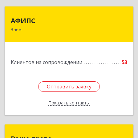
АФИПС
АФИПС
Энем
385132, Адыгея Респ, Тахтамукайский р-н, Энем
пгт, Чкалова ул, дом № 13
Подробнее
Клиентов на сопровождении
53
Отправить заявку
Отправить заявку
Показать контакты
Назад
Ваше право