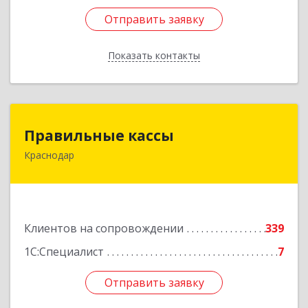
Отправить заявку
Отправить заявку
Показать контакты
Назад
Правильные кассы
Правильные кассы
Краснодар
350075, Краснодарский край, Краснодар г, им
Стасова ул, дом № 184, оф.16
Подробнее
Клиентов на сопровождении
339
1С:Специалист
7
Отправить заявку
Отправить заявку