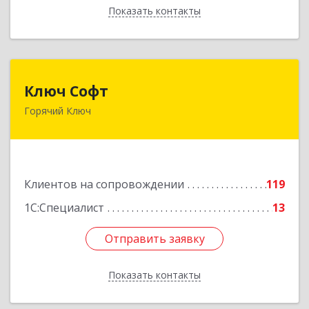
Показать контакты
Назад
Ключ Софт
Ключ Софт
Горячий Ключ
353287, Краснодарский край, Горячий Ключ г,
Первомайский п, Бендуса ул, дом № 13
Подробнее
Клиентов на сопровождении
119
1С:Специалист
13
Отправить заявку
Отправить заявку
Показать контакты
Назад