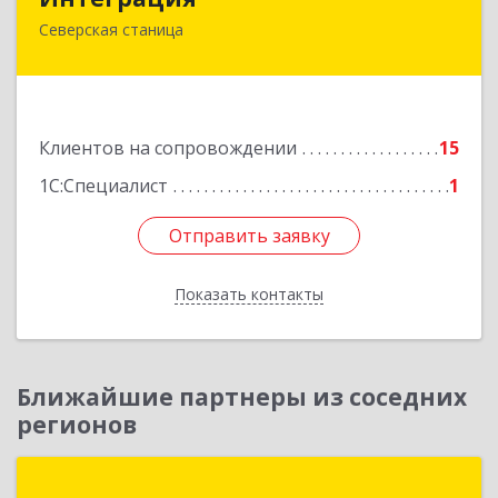
Северская станица
353240, Краснодарский край, Северская ст-ца,
Первомайская ул, дом № 28
Подробнее
Клиентов на сопровождении
15
1С:Специалист
1
Отправить заявку
Отправить заявку
Показать контакты
Назад
Ближайшие партнеры из соседних
регионов
Интерсофт