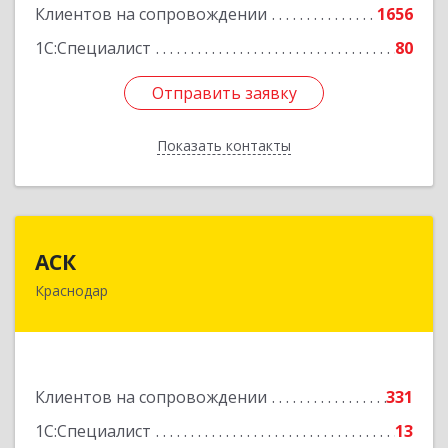
Клиентов на сопровождении
1656
1С:Специалист
80
Отправить заявку
Отправить заявку
Показать контакты
Назад
АСК
АСК
Краснодар
350900, Краснодарский край, Краснодар г,
Яхонтовая ул, дом № 2, оф.102
Подробнее
Клиентов на сопровождении
331
1С:Специалист
13