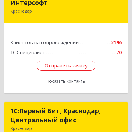
Интерсофт
Краснодар
350020, Краснодарский край, Краснодар г,
Рашпилевская ул, дом № 179/1, оф.618
Подробнее
Клиентов на сопровождении
2196
1С:Специалист
70
Отправить заявку
Отправить заявку
Показать контакты
Назад
1С:Первый Бит, Краснодар,
1С:Первый Бит, Краснодар,
Центральный офис
Центральный офис
Краснодар