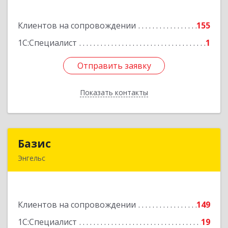
ул, дом № 82, ДЦ"Сфера", оф.15
Клиентов на сопровождении
155
Подробнее
1С:Специалист
1
Отправить заявку
Отправить заявку
Показать контакты
Назад
Базис
Базис
Энгельс
413100, Саратовская обл, м.р-н Энгельсский, г.п.
город Энгельс, Энгельс г, Тихая ул, дом № 55
Клиентов на сопровождении
149
Подробнее
1С:Специалист
19