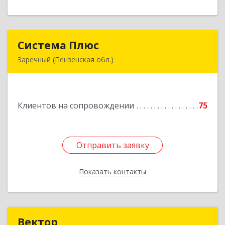
Система Плюс
Система Плюс
Заречный (Пензенская обл.)
442960, Пензенская обл, Заречный г,
Комсомольская ул, дом № 1-205
Клиентов на сопровождении
75
Подробнее
Отправить заявку
Отправить заявку
Показать контакты
Назад
Вектор
Вектор