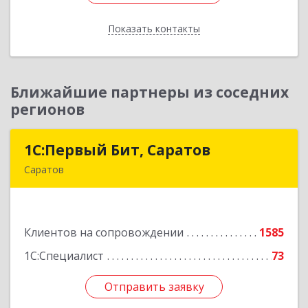
Показать контакты
Назад
Ближайшие партнеры из соседних
регионов
1С:Первый Бит, Саратов
1С:Первый Бит, Саратов
Саратов
410005, Саратовская обл, Саратов г,
Астраханская ул, дом № 87, корпус 50
Клиентов на сопровождении
1585
Подробнее
1С:Специалист
73
Отправить заявку
Отправить заявку