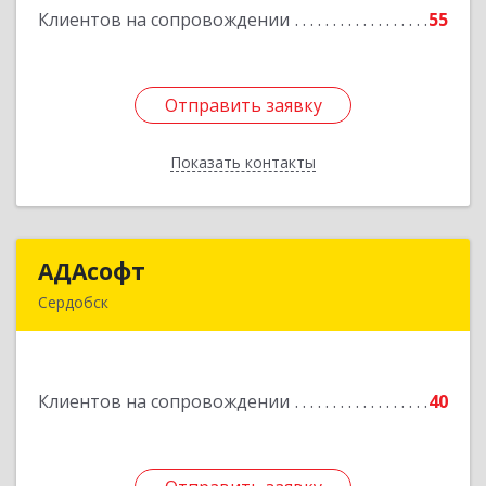
Клиентов на сопровождении
55
Подробнее
Отправить заявку
Отправить заявку
Показать контакты
Назад
АДАсофт
АДАсофт
Сердобск
442894, Пензенская обл, Сердобск г,
Чайковского ул, дом № 96А, кв.6
Клиентов на сопровождении
40
Подробнее