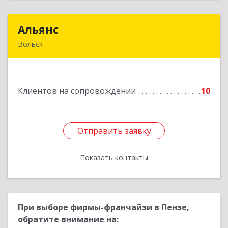
Альянс
Альянс
Вольск
412900, Саратовская обл, Вольск г, Клочкова ул,
дом № 83а
Клиентов на сопровождении
10
Подробнее
Отправить заявку
Отправить заявку
Показать контакты
Назад
При выборе фирмы-франчайзи в Пензе,
обратите внимание на: