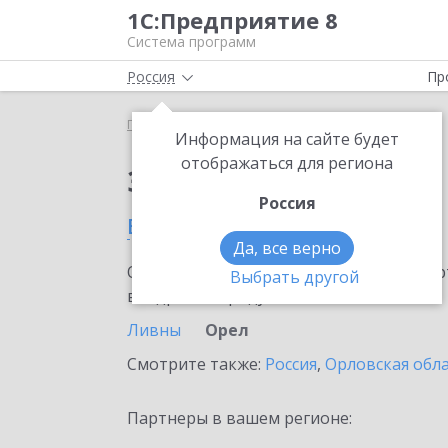
1С:Предприятие 8
Система программ
Россия
Пр
Главная
Сервисы ИТС
1C-UMI
1C-UMI в Орле
Информация на сайте будет
отображаться для региона
Заказать 1C-UMI
Россия
в Орле
Да, все верно
Ознакомьтесь с информационными карт
Выбрать другой
внедрение продукта.
Ливны
Орел
Смотрите также:
Россия
,
Орловская обл
Партнеры в вашем регионе: