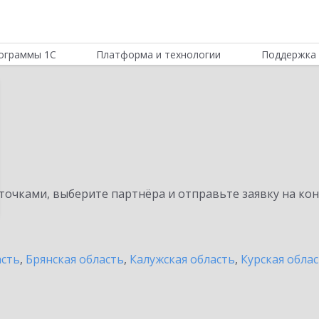
ограммы 1С
Платформа и технологии
Поддержка 
очками, выберите партнёра и отправьте заявку на ко
асть
,
Брянская область
,
Калужская область
,
Курская обла