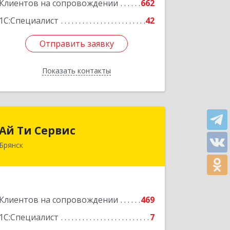
Клиентов на сопровождении
662
1С:Специалист
42
Отправить заявку
Отправить заявку
Показать контакты
Назад
Ай Ти Сервис
Ай Ти Сервис
Брянск
241035, Брянская обл, Брянск г,
Брянской Пролетарской Дивизии ул,
дом № 9
Подробнее
Клиентов на сопровождении
469
1С:Специалист
7