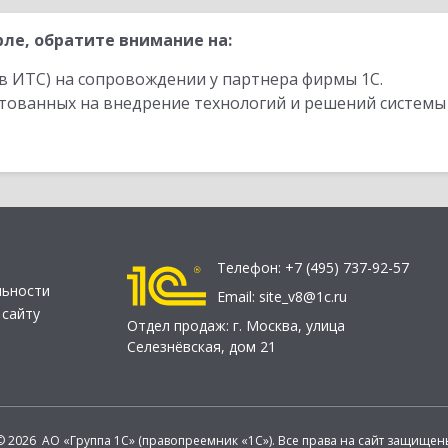
ле, обратите внимание на:
в ИТС) на сопровождении у партнера фирмы 1С.
стованных на внедрение технологий и решений системы
Телефон:
+7 (495) 737-92-57
льности
Email:
site_v8@1c.ru
 сайту
Отдел продаж:
г. Москва
,
улица
Селезнёвская, дом 21
© 2026 АО «Группа 1С» (правопреемник «1С»). Все права на сайт защищен