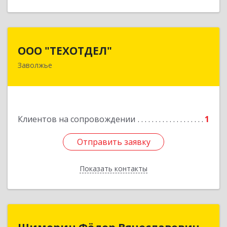
ООО "ТЕХОТДЕЛ"
ООО "ТЕХОТДЕЛ"
Заволжье
Подробнее
Клиентов на сопровождении
1
Отправить заявку
Отправить заявку
Показать контакты
Назад
Шиморин Фёдор Вячеславович