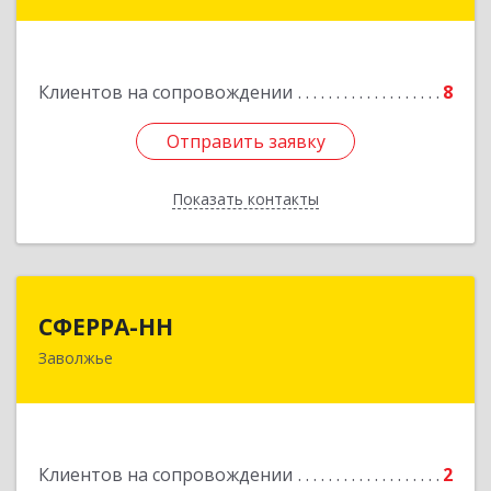
607060, Нижегородская обл, , Выкса г, Красная
пл., 16/61
Клиентов на сопровождении
8
Подробнее
Отправить заявку
Отправить заявку
Показать контакты
Назад
СФЕРРА-НН
СФЕРРА-НН
Заволжье
Подробнее
Клиентов на сопровождении
2