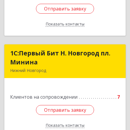
Отправить заявку
Отправить заявку
Показать контакты
Назад
1С:Первый Бит Н. Новгород пл.
1С:Первый Бит Н. Новгород пл.
Минина
Минина
Нижний Новгород
603005, Нижегородская обл, Нижний Новгород
г, Ульянова ул, дом № 26/11, пом.7, оф.28а
Клиентов на сопровождении
7
Подробнее
Отправить заявку
Отправить заявку
Показать контакты
Назад