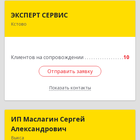
ЭКСПЕРТ СЕРВИС
ЭКСПЕРТ СЕРВИС
Кстово
Подробнее
Клиентов на сопровождении
10
Отправить заявку
Отправить заявку
Показать контакты
Назад
ИП Маслагин Сергей
ИП Маслагин Сергей
Александрович
Александрович
Выкса