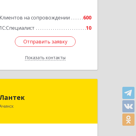
Клиентов на сопровождении
600
1С:Специалист
10
Отправить заявку
Отправить заявку
Показать контакты
Назад
Лантек
Лантек
662153, Красноярский край, Ачинск г,
Ачинск
Декабристов ул, дом № 58
Подробнее