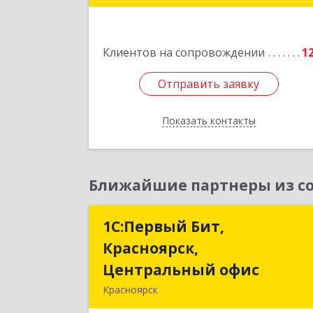
Подробне
Клиентов на сопровождении
1
Отправить заявку
Отправить заявку
Показать контакты
Назад
Ближайшие партнеры из со
1С:Первый Бит,
1С:Первый Бит
Красноярск,
Красноярск
Центральный офис
Центральный офи
Красноярск
660017, Красноярский край