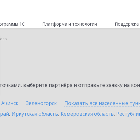
ограммы 1С
Платформа и технологии
Поддержка 
рово
очками, выберите партнёра и отправьте заявку на ко
Ачинск
Зеленогорск
Показать все населенные
пун
край
,
Иркутская область
,
Кемеровская область
,
Республик