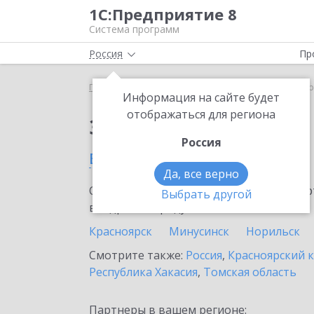
1С:Предприятие 8
Система программ
Россия
Пр
Главная
Сервисы ИТС
1C-UMI
1C-UMI в Наза
Информация на сайте будет
отображаться для региона
Заказать 1C-UMI
Россия
в Назарово
Да, все верно
Ознакомьтесь с информационными карт
Выбрать другой
внедрение продукта.
Красноярск
Минусинск
Норильск
Смотрите также:
Россия
,
Красноярский 
Республика Хакасия
,
Томская область
Партнеры в вашем регионе: