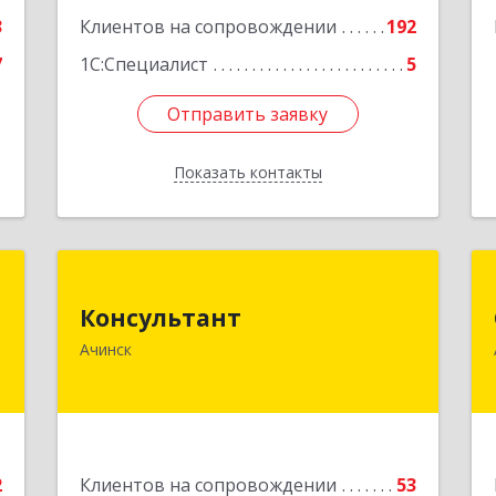
3
Клиентов на сопровождении
192
7
1С:Специалист
5
Отправить заявку
Отправить заявку
Показать контакты
Назад
С
Консультант
Консультант
,
662159, Красноярский край, Ачинск г,
Ачинск
м
Юго-Восточный район, дом № 21А
6
Подробнее
е
2
Клиентов на сопровождении
53