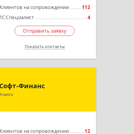
Клиентов на сопровождении
112
1С:Специалист
4
Отправить заявку
Отправить заявку
Показать контакты
Назад
Софт-Финанс
Софт-Финанс
662150, Красноярский край, Ачинск г,
Ачинск
1-й мкр, дом № 55А, корпус 2
Подробнее
Клиентов на сопровождении
12