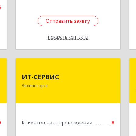
6
Отправить заявку
Отправить заявку
Показать контакты
Назад
а
ИТ-СЕРВИС
а
ИТ-СЕРВИС
663690, Красноярский край,
Зеленогорск
Зеленогорск г, Гагарина ул, дом № 34
,
,
Подробнее
7
е
0
Клиентов на сопровождении
8