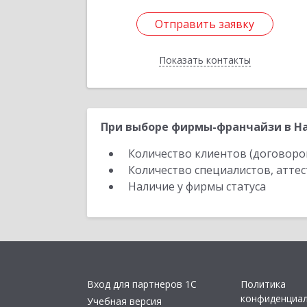
Отправить заявку
Отправить заявку
Показать контакты
Назад
При выборе фирмы-франчайзи в На
Количество клиентов (договоро
Количество специалистов, атте
Наличие у фирмы статуса
Вход для партнеров 1С
Политика
конфиденциа
Учебная версия