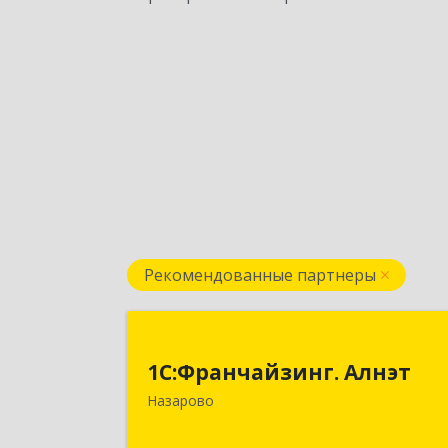
Рекомендованные партнеры
1С:Франчайзинг. Алнэ
1С:Франчайзинг. Алнэт
662200, Красноярский край, Назаров
Назарово
г, Борисенко ул, дом № 1