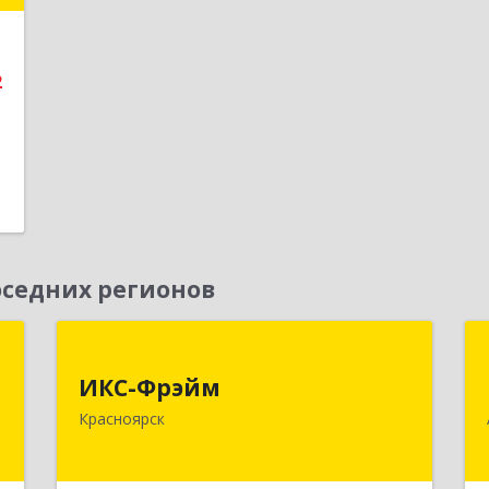
е
2
седних регионов
,
ИКС-Фрэйм
,
ИКС-Фрэйм
660077, Красноярский край,
с
Красноярск
Красноярск г, Батурина ул, дом № 32,
пом.4
,