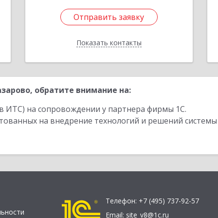
Отправить заявку
Отправить заявку
Показать контакты
Назад
зарово, обратите внимание на:
в ИТС) на сопровождении у партнера фирмы 1С.
стованных на внедрение технологий и решений системы
Телефон:
+7 (495) 737-92-57
льности
Email:
site_v8@1c.ru