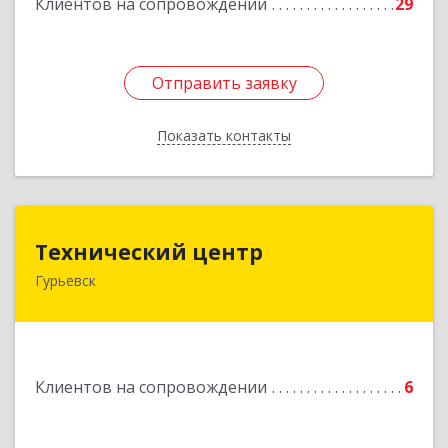
Клиентов на сопровождении
29
Отправить заявку
Отправить заявку
Показать контакты
Назад
Технический центр
Технический центр
Гурьевск
652780, Кемеровская область - Кузбасс,
Гурьевский р-н, Гурьевск г, Кирова ул, дом № 6
Подробнее
Клиентов на сопровождении
6