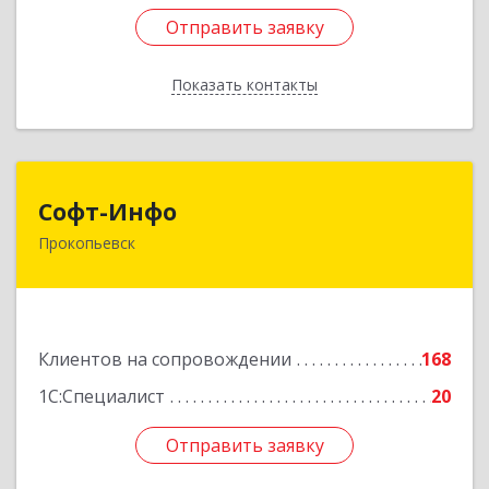
Отправить заявку
Отправить заявку
Показать контакты
Назад
Софт-Инфо
Софт-Инфо
Прокопьевск
653039, Кемеровская область - Кузбасс,
Прокопьевск г, Институтская ул, дом № 9а,
оф.15
Подробнее
Клиентов на сопровождении
168
1С:Специалист
20
Отправить заявку
Отправить заявку