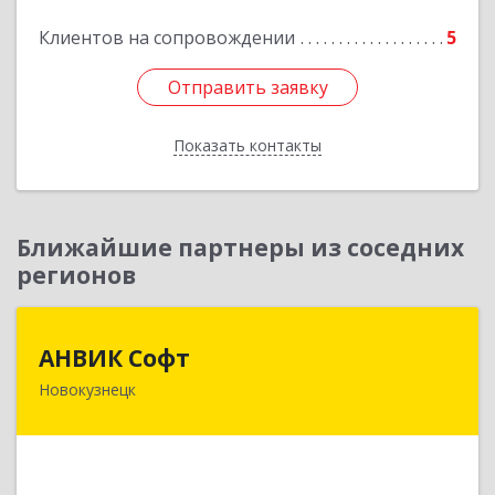
Подробнее
Клиентов на сопровождении
5
Отправить заявку
Отправить заявку
Показать контакты
Назад
Ближайшие партнеры из соседних
регионов
АНВИК Софт
АНВИК Софт
Новокузнецк
654079, Кемеровская область - Кузбасс,
Новокузнецкий г.о, Новокузнецк г,
Куйбышевский р-н, Невского ул, дом № 1, этаж
2