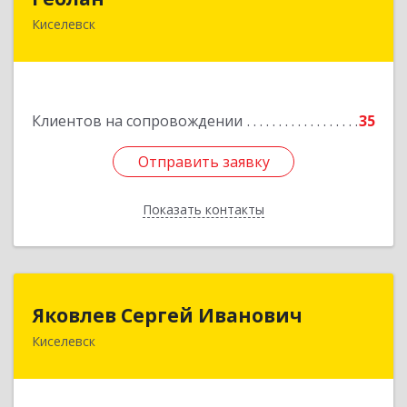
Киселевск
652700, Кемеровская обл, Киселевск г,
Транспортная ул, дом № 54
Подробнее
Клиентов на сопровождении
35
Отправить заявку
Отправить заявку
Показать контакты
Назад
Яковлев Сергей Иванович
Яковлев Сергей Иванович
Киселевск
650002, Кемеровская обл, г.Кемерово, пр-т
Шахтеров, дом № 90, кв.104