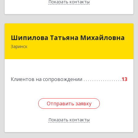
Показать контакты
Назад
Шипилова Татьяна Михайловна
Шипилова Татьяна Михайловна
Заринск
Подробнее
Клиентов на сопровождении
13
Отправить заявку
Отправить заявку
Показать контакты
Назад