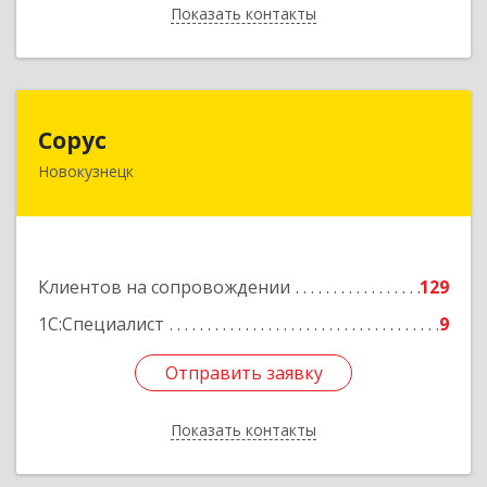
Показать контакты
Назад
Сорус
Сорус
Новокузнецк
654005, Кемеровская область - Кузбасс,
Новокузнецк г, Строителей пр-кт, дом № 38,
кв.11
Подробнее
Клиентов на сопровождении
129
1С:Специалист
9
Отправить заявку
Отправить заявку
Показать контакты
Назад