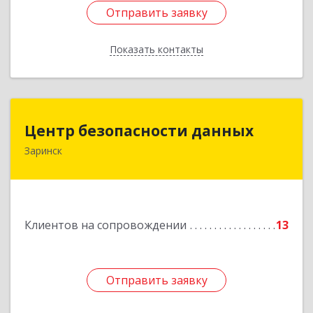
Отправить заявку
Отправить заявку
Показать контакты
Назад
Центр безопасности данных
Центр безопасности данных
Заринск
659100, Алтайский край, Заринск г, Таратынова
ул, дом № 11, кв.9
Подробнее
Клиентов на сопровождении
13
Отправить заявку
Отправить заявку