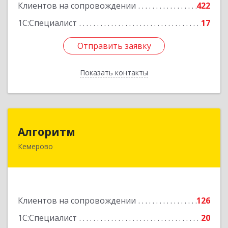
Клиентов на сопровождении
422
Подробнее
1С:Специалист
17
Отправить заявку
Отправить заявку
Показать контакты
Назад
Алгоритм
Алгоритм
Кемерово
650043, Кемеровская обл, Кемерово г,
Мичурина пер, дом № 5, кв.192
Подробнее
Клиентов на сопровождении
126
1С:Специалист
20