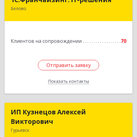
Белово
652600, Кемеровская обл, Белово г,
Железнодорожный пер, дом № 27
Подробнее
Клиентов на сопровождении
70
Отправить заявку
Отправить заявку
Показать контакты
Назад
ИП Кузнецов Алексей
ИП Кузнецов Алексей
Викторович
Викторович
Гурьевск
652780, Кемеровская обл, Гурьевский р-н,