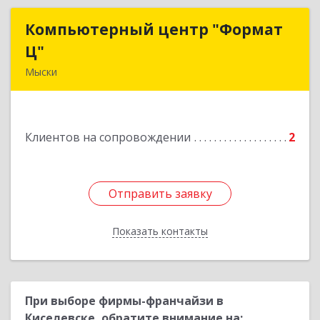
Компьютерный центр "Формат
Компьютерный центр "Формат
Ц"
Ц"
Мыски
652840, Кемеровская обл, Мыски г, Вахрушева
ул, д. 7, кв. 48
Клиентов на сопровождении
2
Подробнее
Отправить заявку
Отправить заявку
Показать контакты
Назад
При выборе фирмы-франчайзи в
Киселевске, обратите внимание на: