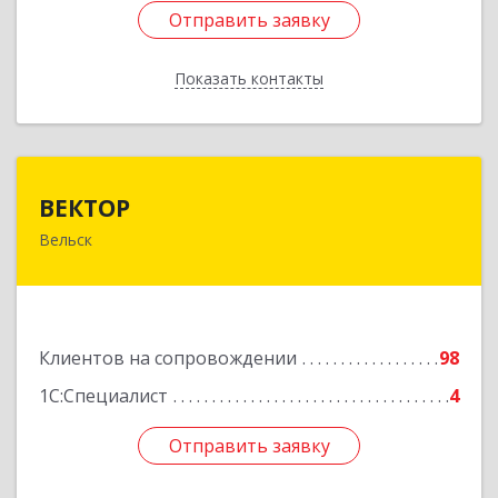
Отправить заявку
Отправить заявку
Показать контакты
Назад
ВЕКТОР
ВЕКТОР
Вельск
165150, Архангельская обл, Вельский р-н,
Вельск г, Конева ул, дом № 16А, строение 2
Подробнее
Клиентов на сопровождении
98
1С:Специалист
4
Отправить заявку
Отправить заявку