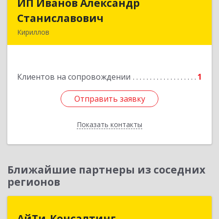
ИП Иванов Александр
ИП Иванов Александр
Станиславович
Станиславович
Кириллов
161100, Вологодская обл, Кирилловский р-н,
Кириллов г, Гагарина ул, дом № 126
Клиентов на сопровождении
1
Подробнее
Отправить заявку
Отправить заявку
Показать контакты
Назад
Ближайшие партнеры из соседних
регионов
АйТи-Консалтинг
АйТи-Консалтинг