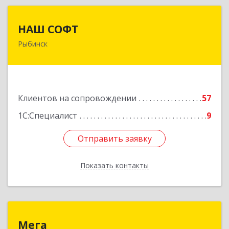
НАШ СОФТ
НАШ СОФТ
Рыбинск
152903, Ярославская обл, Рыбинский р-н,
Рыбинск г, Свободы ул, дом № 6-4
Подробнее
Клиентов на сопровождении
57
1С:Специалист
9
Отправить заявку
Отправить заявку
Показать контакты
Назад
Мега
Мега