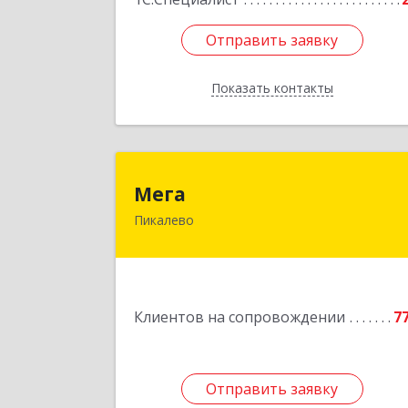
Отправить заявку
Отправить заявку
Показать контакты
Назад
Мег
Мега
Пикалево
187600, Ленинградская обл, Пикалев
г, Заводская ул, дом № 1
Подробне
Клиентов на сопровождении
7
Отправить заявку
Отправить заявку