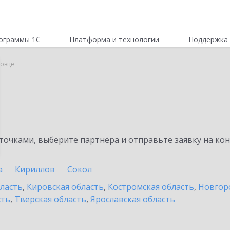
ограммы 1С
Платформа и технологии
Поддержка 
повце
очками, выберите партнёра и отправьте заявку на ко
а
Кириллов
Сокол
бласть
,
Кировская область
,
Костромская область
,
Новгор
сть
,
Тверская область
,
Ярославская область