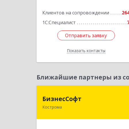
Подробне
Клиентов на сопровождении
26
1С:Специалист
Отправить заявку
Отправить заявку
Показать контакты
Назад
Ближайшие партнеры из со
БизнесСоф
БизнесСофт
Кострома
156016, Костромская обл, Кострома г
Профсоюзная ул, дом № 14а, пом.1
каб. 