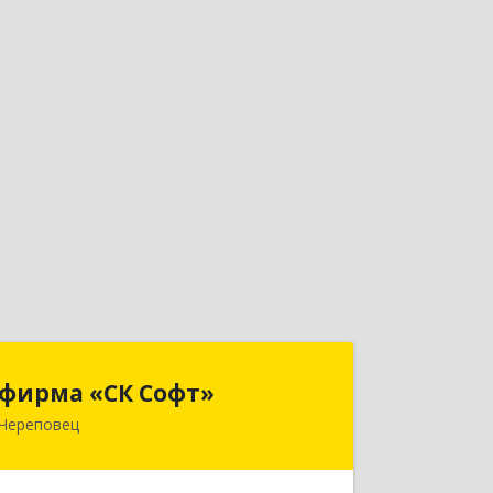
фирма «СК Софт»
фирма «СК Софт»
Череповец
162612, Вологодская обл, г.о. город
Череповец, Череповец г, Суворова
ул, дом № 6, этаж 2, оф.6Г