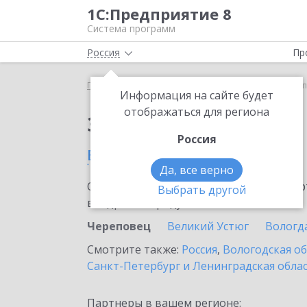
1С:Предприятие 8
Система программ
Россия
Пр
Главная
Сервисы ИТС
1C-UMI
1C-UMI в Чере
Информация на сайте будет
отображаться для региона
Заказать 1C-UMI
Россия
в Череповце
Да, все верно
Ознакомьтесь с информационными карт
Выбрать другой
внедрение продукта.
Череповец
Великий Устюг
Вологд
Смотрите также:
Россия
,
Вологодская о
Санкт-Петербург и Ленинградская обла
Партнеры в вашем регионе: