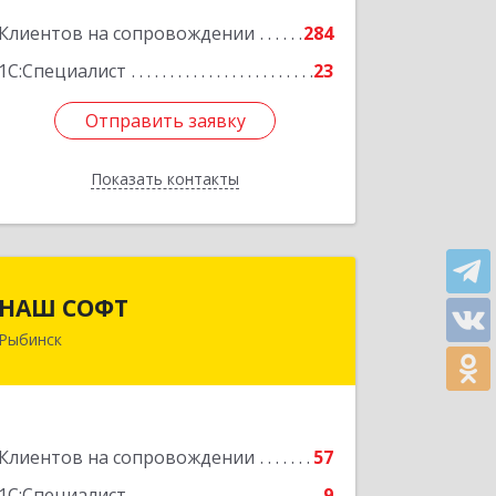
Подробнее
Клиентов на сопровождении
284
1С:Специалист
23
Отправить заявку
Отправить заявку
Показать контакты
Назад
НАШ СОФТ
НАШ СОФТ
Рыбинск
152903, Ярославская обл, Рыбинский
р-н, Рыбинск г, Свободы ул, дом № 6-4
Подробнее
Клиентов на сопровождении
57
1С:Специалист
9