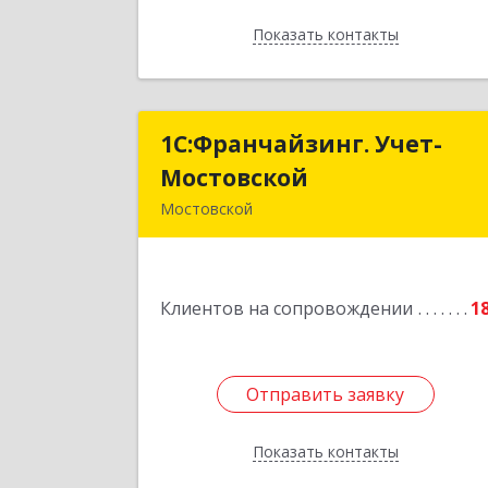
Показать контакты
Назад
1С:Франчайзинг. Учет-
1С:Франчайзинг. Учет
Мостовской
Мостовско
Мостовской
352570, Краснодарский край
Мостовский р-н, Мостовской пгт
Производственная ул, дом № 58
Клиентов на сопровождении
корпус 
1
Подробне
Отправить заявку
Отправить заявку
Показать контакты
Назад