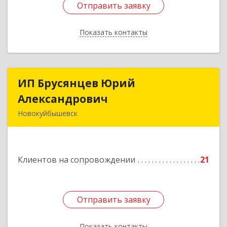
Отправить заявку
Отправить заявку
Показать контакты
Назад
ИП Брусянцев Юрий
ИП Брусянцев Юрий
Александрович
Александрович
Новокуйбышевск
446200, Самарская обл, Новокуйбышевск г,
Гагарина 11
Клиентов на сопровождении
21
Подробнее
Отправить заявку
Отправить заявку
Показать контакты
Назад