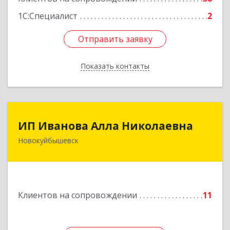
1С:Специалист
2
Отправить заявку
Отправить заявку
Показать контакты
Назад
ИП Иванова Алла Николаевна
ИП Иванова Алла Николаевна
Новокуйбышевск
446 201, Самарская обл.,
г.Новокуйбышевск,ул.Ворошилова,д.30,кв.70
Подробнее
Клиентов на сопровождении
11