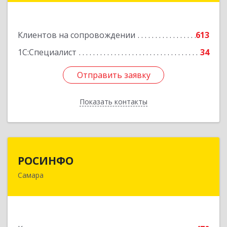
Подробнее
Клиентов на сопровождении
613
1С:Специалист
34
Отправить заявку
Отправить заявку
Показать контакты
Назад
РОСИНФО
РОСИНФО
Самара
443069, Самарская обл, Самара г, Авроры ул,
дом № 110, оф.24
Подробнее