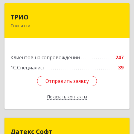
ТРИО
ТРИО
Тольятти
445004, Самарская обл, Тольятти г,
Автозаводское ш, дом № 21, оф.200
Подробнее
Клиентов на сопровождении
247
1С:Специалист
39
Отправить заявку
Отправить заявку
Показать контакты
Назад
Датекс Софт
Датекс Софт