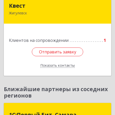
Квест
Квест
Жигулевск
445350, Самарская обл., Жигулевск, ул.Пушкина,
21, офис 4
Подробнее
Клиентов на сопровождении
1
Отправить заявку
Отправить заявку
Показать контакты
Назад
Ближайшие партнеры из соседних
регионов
1С:Первый Бит, Самара
1С:Первый Бит, Самара