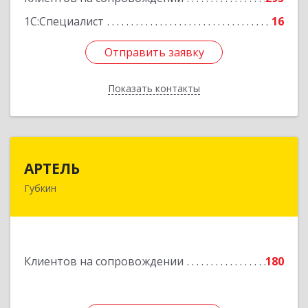
1С:Специалист
16
Отправить заявку
Отправить заявку
Показать контакты
Назад
АРТЕЛЬ
АРТЕЛЬ
Губкин
309181, Белгородская обл, Губкинский р-н,
Губкин г, Мира ул, дом № 20, оф.506
Подробнее
Клиентов на сопровождении
180