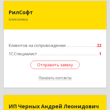
РилСофт
РилСофт
Алексеевка
309850, Белгородская обл, Алексеевский р-н,
Алексеевка г, 1-й Мостовой пер, дом № 5А
Подробнее
Клиентов на сопровождении
22
1С:Специалист
1
Отправить заявку
Отправить заявку
Показать контакты
Назад
ИП Черных Андрей Леонидович
ИП Черных Андрей Леонидович