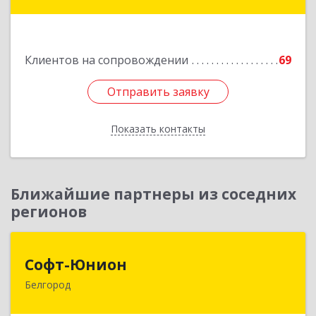
дом № 21, кв.21
Подробнее
Клиентов на сопровождении
69
Отправить заявку
Отправить заявку
Показать контакты
Назад
Ближайшие партнеры из соседних
регионов
Софт-Юнион
Софт-Юнион
Белгород
308014, Белгородская обл, Белгород г, Садовая
ул, дом № 3а, оф.4/1