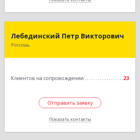
Лебединский Петр Викторович
Лебединский Петр Викторович
Россошь
396650, Воронежская обл., г. Россошь, пер.
Крамского 11
Подробнее
Клиентов на сопровождении
23
Отправить заявку
Отправить заявку
Показать контакты
Назад