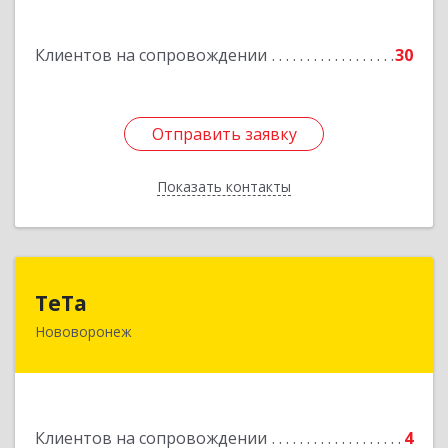
Россошь г,ул Октябрьская 76 Г
Клиентов на сопровождении
30
Подробнее
Отправить заявку
Отправить заявку
Показать контакты
Назад
ТеТа
ТеТа
Нововоронеж
396 073, Нововоронеж г, а/я, дом № 30
Подробнее
Клиентов на сопровождении
4