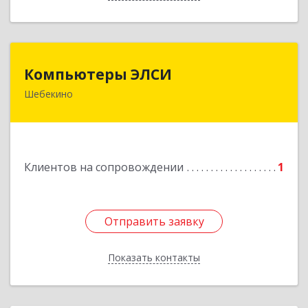
Компьютеры ЭЛСИ
Компьютеры ЭЛСИ
Шебекино
309290, Белгородская обл, Шебекино,
ул.Ленина , д.12
Подробнее
Клиентов на сопровождении
1
Отправить заявку
Отправить заявку
Показать контакты
Назад