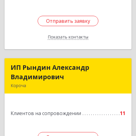
Отправить заявку
Отправить заявку
Показать контакты
Назад
ИП Рындин Александр
ИП Рындин Александр
Владимирович
Владимирович
Короча
309 201, Белгородская обл, Корочанский р-н,
Дальняя Игуменка с, Кураковка ул, дом № 76
Клиентов на сопровождении
11
Подробнее