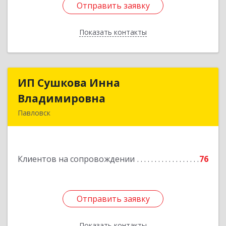
Отправить заявку
Отправить заявку
Показать контакты
Назад
ИП Сушкова Инна
ИП Сушкова Инна
Владимировна
Владимировна
Павловск
396420, Воронежская обл, Павловский р-н,
Павловск г, Цветочная ул, дом № 4/2
Клиентов на сопровождении
76
Подробнее
Отправить заявку
Отправить заявку
Показать контакты
Назад