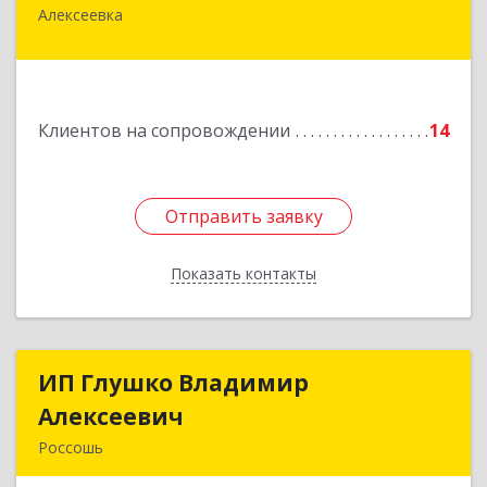
Алексеевка
309850, Белгородская обл, Алексеевский р-н,
Алексеевка г, Совхозная ул, дом № 23, кв.2
Подробнее
Клиентов на сопровождении
14
Отправить заявку
Отправить заявку
Показать контакты
Назад
ИП Глушко Владимир
ИП Глушко Владимир
Алексеевич
Алексеевич
Россошь
396650, Воронежская обл, Россошанский р-н,