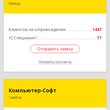
Липецк
398001, Липецкая обл, Липецк г, Советская ул,
дом № 66Б, пом.8
Подробнее
Клиентов на сопровождении
1447
1С:Специалист
17
Отправить заявку
Отправить заявку
Показать контакты
Назад
Компьютер-Софт
Компьютер-Софт
Тамбов
392000, Тамбовская обл, Тамбов г, Советская
ул, дом № 191