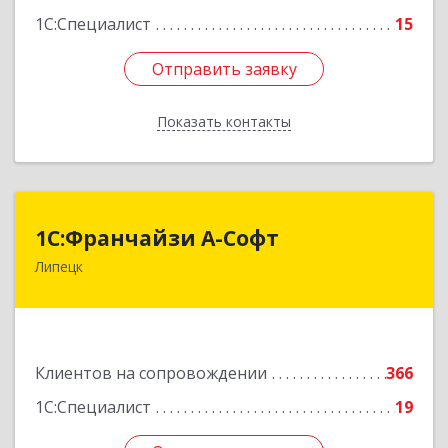
1С:Специалист
15
Отправить заявку
Отправить заявку
Показать контакты
Назад
1С:Франчайзи А-Софт
1С:Франчайзи А-Софт
Липецк
398059, Липецкая обл, Липецк г, Фрунзе ул,
дом № 27
Подробнее
Клиентов на сопровождении
366
1С:Специалист
19