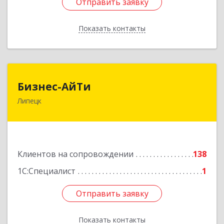
Отправить заявку
Отправить заявку
Показать контакты
Назад
Бизнес-АйТи
Бизнес-АйТи
Липецк
398008, Липецкая обл, Липецк г, 50 лет НЛМК
ул, дом № 11, пом.18
Подробнее
Клиентов на сопровождении
138
1С:Специалист
1
Отправить заявку
Отправить заявку
Показать контакты
Назад