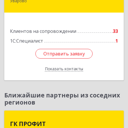
Уварово
393461, Тамбовская обл, Уварово г, Южная ул,
дом № 40А
Подробнее
Клиентов на сопровождении
33
1С:Специалист
1
Отправить заявку
Отправить заявку
Показать контакты
Назад
Ближайшие партнеры из соседних
регионов
ГК ПРОФИТ
ГК ПРОФИТ