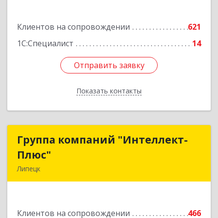
Подробнее
Клиентов на сопровождении
621
1С:Специалист
14
Отправить заявку
Отправить заявку
Показать контакты
Назад
Группа компаний "Интеллект-
Группа компаний "Интеллект-
Плюс"
Плюс"
Липецк
398024, Липецкая обл, Липецк г, Победы пл,
дом № 8, 306
Клиентов на сопровождении
466
Подробнее