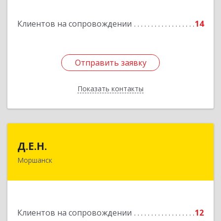
Подробнее
Клиентов на сопровождении
14
Отправить заявку
Отправить заявку
Показать контакты
Назад
Д.Е.Н.
Д.Е.Н.
Моршанск
393950, Тамбовская обл, Моршанск г,
Дзержинского ул, дом № 4б, кв.157
Подробнее
Клиентов на сопровождении
12