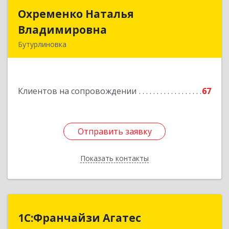
Охременко Наталья
Охременко Наталья
Владимировна
Владимировна
Бутурлиновка
Подробнее
Клиентов на сопровождении
67
Отправить заявку
Отправить заявку
Показать контакты
Назад
1С:Франчайзи Агатес
1С:Франчайзи Агатес