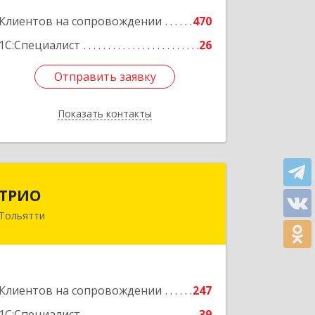
Подробнее
Клиентов на сопровождении
470
1С:Специалист
26
Отправить заявку
Отправить заявку
Показать контакты
Назад
ТРИО
ТРИО
Тольятти
445004, Самарская обл, Тольятти г,
Автозаводское ш, дом № 21, оф.200
Подробнее
Клиентов на сопровождении
247
1С:Специалист
39