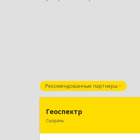
Рекомендованные партнеры
Геоспект
Геоспектр
Сызрань
446001, Самарская обл, Сызрань г
Кирова ул, дом № 4