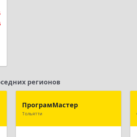
е
5
6
седних регионов
а
ПрограмМастер
ПрограмМастер
Тольятти
,
445004, Самарская обл, Тольятти г,
5
Автозаводское ш, дом № 51