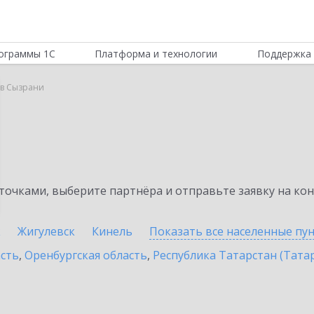
ограммы 1С
Платформа и технологии
Поддержка 
 в Сызрани
очками, выберите партнёра и отправьте заявку на ко
к
Жигулевск
Кинель
Показать все населенные
пу
асть
,
Оренбургская область
,
Республика Татарстан (Тата