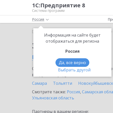
1С:Предприятие 8
Система программ
Россия
Пр
Главная
Сервисы ИТС
1С-Товары
1С-Товары
Информация на сайте будет
отображаться для региона
Заказать 1С-Товары
Россия
в Сызрани
Да, все верно
Ознакомьтесь с информационными карт
Выбрать другой
внедрение продукта.
Самара
Тольятти
Новокуйбышевс
Смотрите также:
Россия
,
Самарская обл
Ульяновская область
Партнеры в вашем регионе: