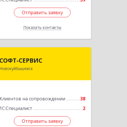
Отправить заявку
Отправить заявку
Показать контакты
Назад
СОФТ-СЕРВИС
СОФТ-СЕРВИС
Новокуйбышевск
446206, Самарская обл,
Новокуйбышевск г, Островского ул,
дом № 17А 12, оф.47
Подробнее
Клиентов на сопровождении
38
1С:Специалист
2
Отправить заявку
Отправить заявку