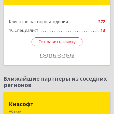
мкр, дом № 2, кв.262
Подробнее
Клиентов на сопровождении
272
1С:Специалист
13
Отправить заявку
Отправить заявку
Показать контакты
Назад
Ближайшие партнеры из соседних
регионов
Киасофт
Киасофт
Абакан
655017, Хакасия Респ, Абакан г, Ивана Ярыгина