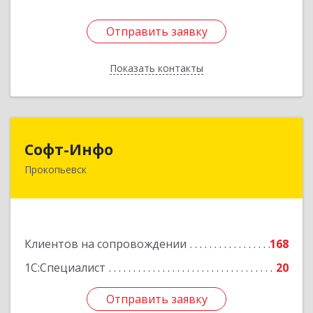
Отправить заявку
Отправить заявку
Показать контакты
Назад
Софт-Инфо
Софт-Инфо
Прокопьевск
653039, Кемеровская область - Кузбасс,
Прокопьевск г, Институтская ул, дом № 9а,
оф.15
Подробнее
Клиентов на сопровождении
168
1С:Специалист
20
Отправить заявку
Отправить заявку