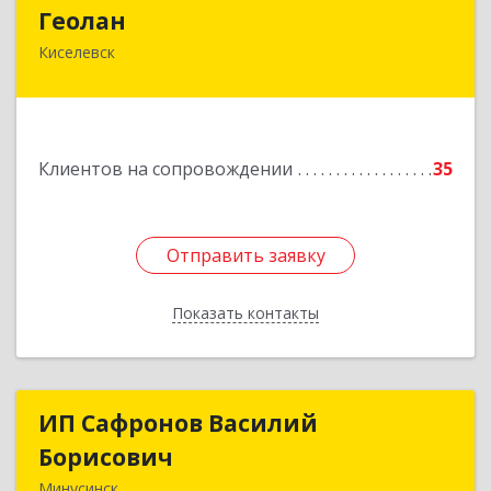
Геолан
Геолан
Киселевск
652700, Кемеровская обл, Киселевск г,
Транспортная ул, дом № 54
Подробнее
Клиентов на сопровождении
35
Отправить заявку
Отправить заявку
Показать контакты
Назад
ИП Сафронов Василий
ИП Сафронов Василий
Борисович
Борисович
Минусинск