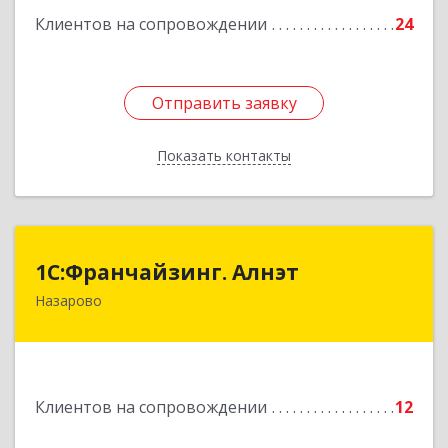
Клиентов на сопровождении
24
Отправить заявку
Отправить заявку
Показать контакты
Назад
1С:Франчайзинг. Алнэт
1С:Франчайзинг. Алнэт
Назарово
662200, Красноярский край, Назарово г,
Борисенко ул, дом № 11
Подробнее
Клиентов на сопровождении
12