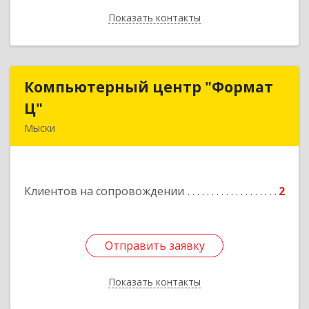
Показать контакты
Назад
Компьютерный центр "Формат
Компьютерный центр "Формат
Ц"
Ц"
Мыски
652840, Кемеровская обл, Мыски г, Вахрушева
ул, д. 7, кв. 48
Клиентов на сопровождении
2
Подробнее
Отправить заявку
Отправить заявку
Показать контакты
Назад