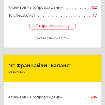
2
Клиентов на сопровождении
422
Подробнее
1С:Специалист
17
Отправить заявку
Отправить заявку
Показать контакты
Назад
1С: Франчайзи "Баланс"
1С: Франчайзи "Баланс"
Минусинск
662610, Красноярский край, Минусинск г,
Абаканская ул, дом № 43а, пом.14
Подробнее
Клиентов на сопровождении
206