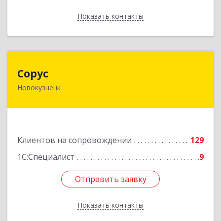
Показать контакты
Назад
Сорус
Сорус
Новокузнецк
654005, Кемеровская область - Кузбасс,
Новокузнецк г, Строителей пр-кт, дом № 38,
кв.11
Подробнее
Клиентов на сопровождении
129
1С:Специалист
9
Отправить заявку
Отправить заявку
Показать контакты
Назад