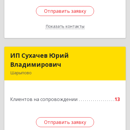
Отправить заявку
Отправить заявку
Показать контакты
Назад
ИП Сухачев Юрий
ИП Сухачев Юрий
Владимирович
Владимирович
Шарыпово
662313, Красноярский край, Шарыпово г,
Пионерный мкр, 27/2, кв.203
Клиентов на сопровождении
13
Подробнее
Отправить заявку
Отправить заявку