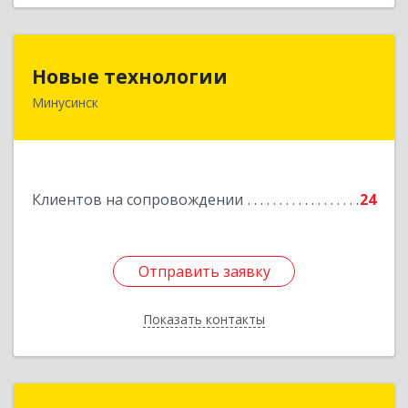
Новые технологии
Новые технологии
Минусинск
662606, Красноярский край, Минусинск г,
Абаканская ул, дом № 44, корпус Б
Подробнее
Клиентов на сопровождении
24
Отправить заявку
Отправить заявку
Показать контакты
Назад