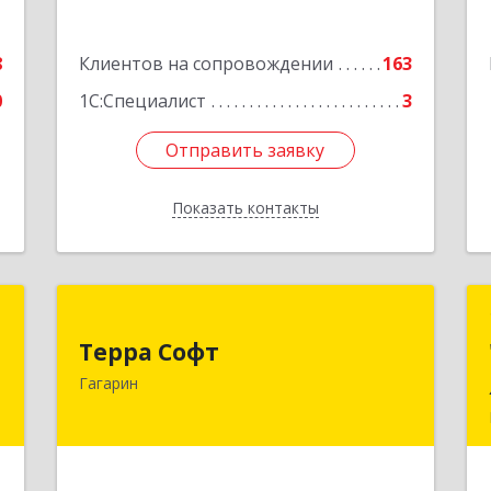
8
Клиентов на сопровождении
163
0
1С:Специалист
3
Отправить заявку
Отправить заявку
Показать контакты
Назад
К
Терра Софт
Терра Софт
и
215010, Смоленская обл, Гагарин г,
Гагарин
X
Ленина ул, дом № 12
е
Подробнее