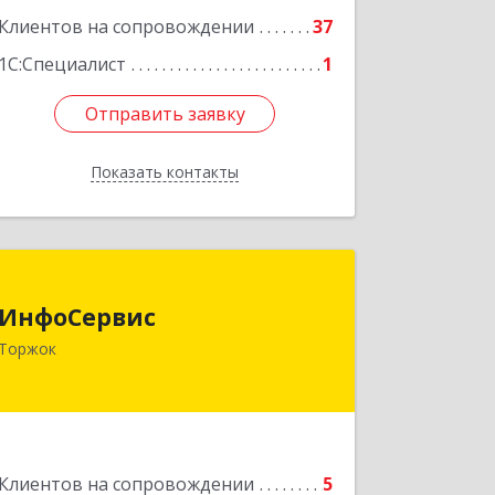
Клиентов на сопровождении
37
Подробнее
1С:Специалист
1
Отправить заявку
Отправить заявку
Показать контакты
Назад
ИнфоСервис
ИнфоСервис
172002, Тверская обл, Торжок г,
Торжок
Радищева ул, дом № 2
Подробнее
Клиентов на сопровождении
5