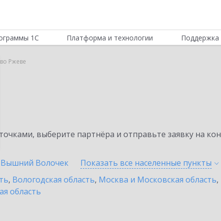
ограммы 1С
Платформа и технологии
Поддержка 
во Ржеве
очками, выберите партнёра и отправьте заявку на ко
Вышний Волочек
Показать все населенные
пункты
ть
,
Вологодская область
,
Москва и Московская область
,
ая область