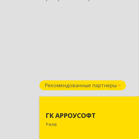
Рекомендованные партнеры
ГК АРРОУСОФ
ГК АРРОУСОФТ
172381, Тверская обл, м.о. Ржевский
Ржев
Ржев г, Большая Спасская ул, дом 
15, кв.2