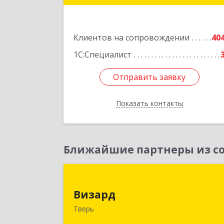
Подробне
Клиентов на сопровождении
40
1С:Специалист
Отправить заявку
Отправить заявку
Показать контакты
Назад
Ближайшие партнеры из со
Визар
Визард
170006, Тверская обл, Тверь г
Тверь
Учительская ул, дом № 59, оф.11