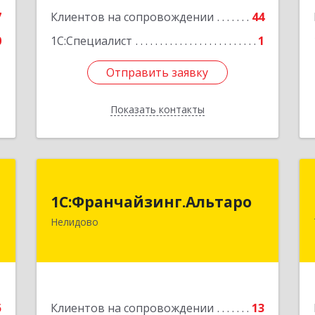
7
Клиентов на сопровождении
44
0
1С:Специалист
1
Отправить заявку
Отправить заявку
Показать контакты
Назад
Т
1С:Франчайзинг.Альтаро
1С:Франчайзинг.Альтаро
.
172527, Тверская обл, Нелидово г,
Нелидово
,
Матросова ул, дом № 22, оф.1
2
Подробнее
е
5
Клиентов на сопровождении
13