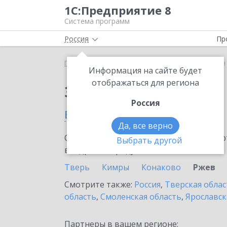
1С:Предприятие 8
Система программ
Россия
Пр
Главная
Сервисы ИТС
1С-Товары
1С-Товары 
Информация на сайте будет
отображаться для региона
Заказать 1С-Товары
Россия
во Ржеве
Да, все верно
Ознакомьтесь с информационными карт
Выбрать другой
внедрение продукта.
Тверь
Кимры
Конаково
Ржев
Смотрите также:
Россия
,
Тверская облас
область
,
Смоленская область
,
Ярославск
Партнеры в вашем регионе: