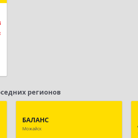
е
4
3
седних регионов
д
БАЛАНС
БАЛАНС
,
143200, Московская обл, Можайский
Можайск
0
р-н, Можайск г, Переяслав-