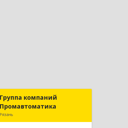
Группа компаний
Группа компаний
Промавтоматика
Промавтоматика
Рязань
390005, Рязанская обл, Рязань г,
Татарская ул, дом № 21