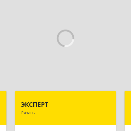
Г
ЭКСПЕРТ
ЭКСПЕРТ
Рязань
д
390000, Рязанская обл, Рязань г,
м
Кудрявцева ул, дом № 66
3