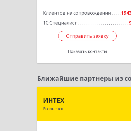
Подробне
Клиентов на сопровождении
194
1С:Специалист
Отправить заявку
Отправить заявку
Показать контакты
Назад
Ближайшие партнеры из со
ИНТЕ
ИНТЕХ
Егорьевск
140300, Московская обл, Егорьевск г
5-й мкр, дом № 10, оф.