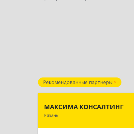
Рекомендованные партнеры
МАКСИМА КОНСАЛТИН
МАКСИМА КОНСАЛТИНГ
Рязань
390006, Рязанская обл, г.о.горо
Рязань, Рязань г, Грибоедова ул, до
№ 22, пом.H1