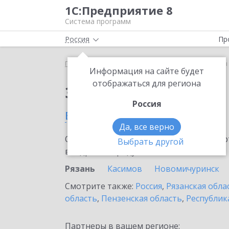
1С:Предприятие 8
Система программ
Россия
Пр
Главная
Сервисы ИТС
1С-Товары
1С-Товары 
Информация на сайте будет
отображаться для региона
Заказать 1С-Товары
Россия
в Рязани
Да, все верно
Ознакомьтесь с информационными карт
Выбрать другой
внедрение продукта.
Рязань
Касимов
Новомичуринск
Смотрите также:
Россия
,
Рязанская обла
область
,
Пензенская область
,
Республик
Партнеры в вашем регионе: