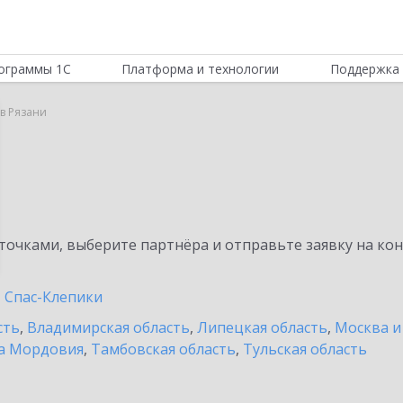
ограммы 1С
Платформа и технологии
Поддержка 
в Рязани
очками, выберите партнёра и отправьте заявку на ко
Спас-Клепики
сть
,
Владимирская область
,
Липецкая область
,
Москва и
а Мордовия
,
Тамбовская область
,
Тульская область