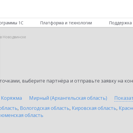
ограммы 1С
Платформа и технологии
Поддержка 
 в Новодвинске
очками, выберите партнёра и отправьте заявку на ко
Коряжма
Мирный (Архангельская область)
Показа
область
,
Вологодская область
,
Кировская область
,
Красн
юменская область