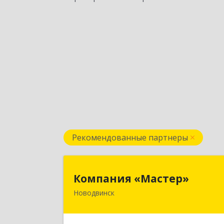
Рекомендованные партнеры
Компания «Мастер
Компания «Мастер»
Новодвинск
164902, Архангельская обл
Новодвинск г, Космонавтов ул, до
№ 6, пом.