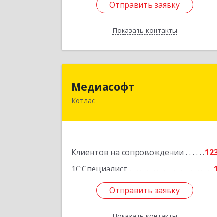
Отправить заявку
Отправить заявку
Показать контакты
Назад
Медиасоф
Медиасофт
Котлас
165300, Архангельская обл, Котлас г
Маяковского ул, дом № 
Подробне
Клиентов на сопровождении
12
1С:Специалист
Отправить заявку
Отправить заявку
Показать контакты
Назад