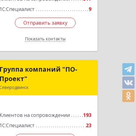
1С:Специалист
9
Отправить заявку
Отправить заявку
Показать контакты
Назад
Группа компаний "ПО-
Группа компаний "ПО-
Проект"
Проект"
Северодвинск
164500, Архангельская обл,
Северодвинск г, Бойчука ул, дом № 3,
оф.401
Клиентов на сопровождении
193
Подробнее
1С:Специалист
23