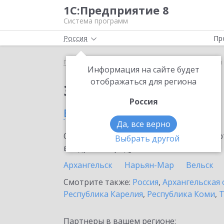
1С:Предприятие 8
Система программ
Россия
Пр
Главная
Сервисы ИТС
1С-Товары
1С-Товары
Информация на сайте будет
отображаться для региона
Заказать 1С-Товары
Россия
в Новодвинске
Да, все верно
Ознакомьтесь с информационными карт
Выбрать другой
внедрение продукта.
Архангельск
Нарьян-Мар
Вельск
Смотрите также:
Россия
,
Архангельская 
Республика Карелия
,
Республика Коми
,
Т
Партнеры в вашем регионе: