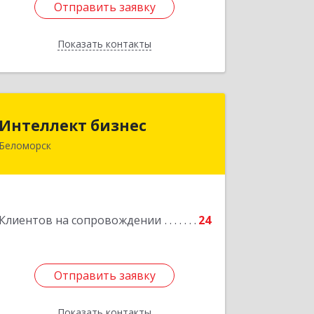
Отправить заявку
Отправить заявку
Показать контакты
Назад
Интеллект бизнес
Интеллект бизнес
Беломорск
г. Беломорск, Портовое шоссе, д.1
Подробнее
Клиентов на сопровождении
24
Отправить заявку
Отправить заявку
Показать контакты
Назад