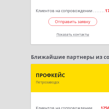
Подробне
Клиентов на сопровождении
1
Отправить заявку
Отправить заявку
Показать контакты
Назад
Ближайшие партнеры из со
ПРОФКЕЙ
ПРОФКЕЙС
Петрозаводск
185035, Карелия Респ, Петрозаводск г
Красная ул, дом № 1
Подробне
Клиентов на сопровождении
125