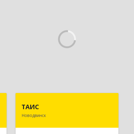
»
ТАИС
ТАИС
Новодвинск
,
164902, Архангельская обл,
м
Новодвинск г, Димитрова ул, дом №
1
4а