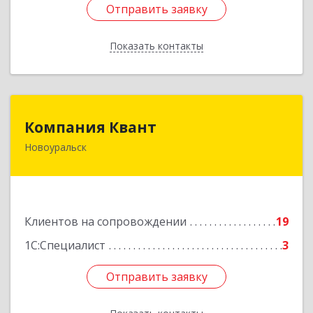
Отправить заявку
Отправить заявку
Показать контакты
Назад
Компания Квант
Компания Квант
Новоуральск
624130, Свердловская обл, Новоуральск г,
Автозаводская ул, дом № 11, кв.3
Подробнее
Клиентов на сопровождении
19
1С:Специалист
3
Отправить заявку
Отправить заявку