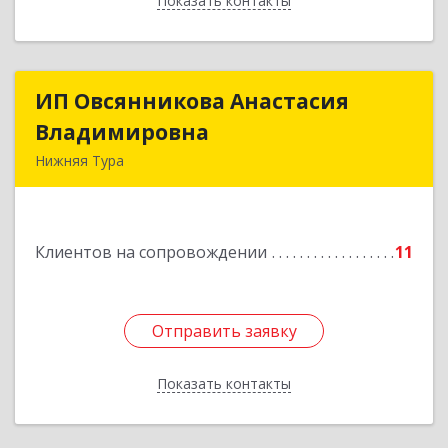
Показать контакты
Назад
ИП Овсянникова Анастасия
ИП Овсянникова Анастасия
Владимировна
Владимировна
Нижняя Тура
624222, Свердловская обл, Нижняя Тура г,
Машиностроителей ул, дом № 7, кв.30
Клиентов на сопровождении
11
Подробнее
Отправить заявку
Отправить заявку
Показать контакты
Назад