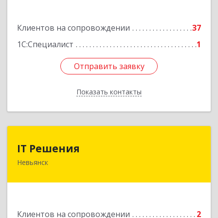
Подробнее
Клиентов на сопровождении
37
1С:Специалист
1
Отправить заявку
Отправить заявку
Показать контакты
Назад
IT Решения
IT Решения
Невьянск
Подробнее
Клиентов на сопровождении
2