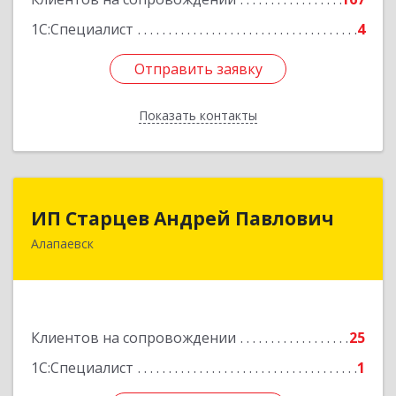
1С:Специалист
4
Отправить заявку
Отправить заявку
Показать контакты
Назад
ИП Старцев Андрей Павлович
ИП Старцев Андрей Павлович
Алапаевск
624601, Свердловская обл, Алапаевск г,
Братьев Смольниковых ул, дом № 38, кв.16
Подробнее
Клиентов на сопровождении
25
1С:Специалист
1