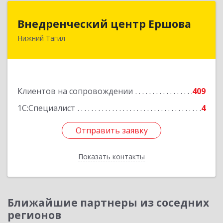
Внедренческий центр Ершова
Внедренческий центр Ершова
Нижний Тагил
622030, Свердловская обл, Нижний Тагил г,
Черноисточинское ш, дом № 58А, оф.6
Подробнее
Клиентов на сопровождении
409
1С:Специалист
4
Отправить заявку
Отправить заявку
Показать контакты
Назад
Ближайшие партнеры из соседних
регионов