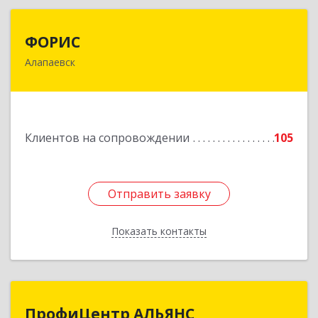
ФОРИС
ФОРИС
Алапаевск
624601, Свердловская обл, Алапаевск г, Ленина
ул, дом № 9
Подробнее
Клиентов на сопровождении
105
Отправить заявку
Отправить заявку
Показать контакты
Назад
ПрофиЦентр АЛЬЯНС
ПрофиЦентр АЛЬЯНС