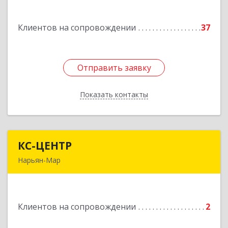
Авиаторов ул, дом № 15, корпус А
Клиентов на сопровождении
37
Подробнее
Отправить заявку
Отправить заявку
Показать контакты
Назад
КС-ЦЕНТР
КС-ЦЕНТР
Нарьян-Мар
Подробнее
Клиентов на сопровождении
2