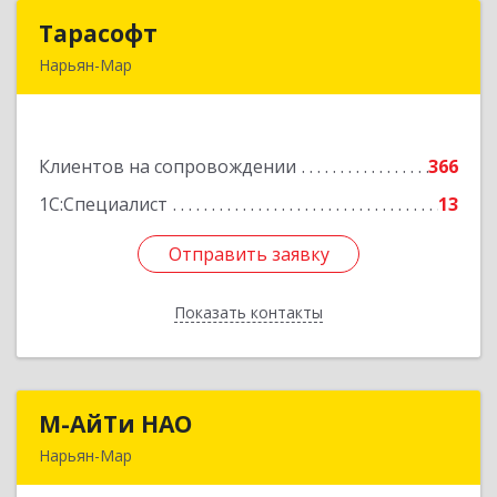
Тарасофт
Тарасофт
Нарьян-Мар
166000, Ненецкий АО, Нарьян-Мар г, им
В.И.Ленина ул, дом № 39, корпус А, оф.2
Клиентов на сопровождении
366
Подробнее
1С:Специалист
13
Отправить заявку
Отправить заявку
Показать контакты
Назад
М-АйТи НАО
М-АйТи НАО
Нарьян-Мар
166000, Ненецкий АО, Нарьян-Мар г,