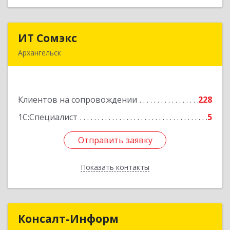
ИТ Сомэкс
ИТ Сомэкс
Архангельск
163001, Архангельская обл, Архангельск г,
Советских Космонавтов пр-кт, дом № 176,
оф.13
Клиентов на сопровождении
228
Подробнее
1С:Специалист
5
Отправить заявку
Отправить заявку
Показать контакты
Назад
Консалт-Информ
Консалт-Информ