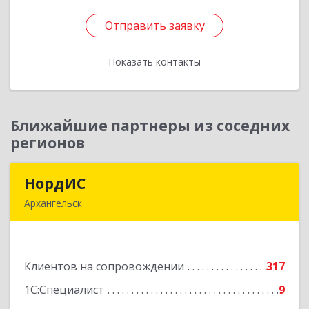
Отправить заявку
Отправить заявку
Показать контакты
Назад
Ближайшие партнеры из соседних
регионов
НордИС
НордИС
Архангельск
163071, Архангельская обл, Архангельск г,
Гайдара ул, дом № 55, оф.18
Клиентов на сопровождении
317
Подробнее
1С:Специалист
9