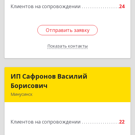
Клиентов на сопровождении
24
Отправить заявку
Отправить заявку
Показать контакты
Назад
ИП Сафронов Василий
ИП Сафронов Василий
Борисович
Борисович
Минусинск
662608, Красноярский край, Минусинск г,
Пушкина ул, дом № 8, кв.2
Клиентов на сопровождении
22
Подробнее