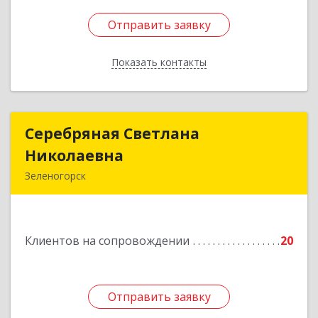
Отправить заявку
Отправить заявку
Показать контакты
Назад
Серебряная Светлана
Серебряная Светлана
Николаевна
Николаевна
Зеленогорск
663690, Краноярский край, Зленогорск г,
Энергетиков, дом № 14, кв.37
Клиентов на сопровождении
20
Подробнее
Отправить заявку
Отправить заявку