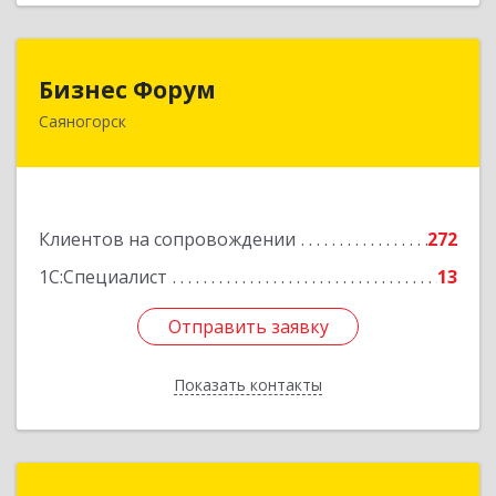
Бизнес Форум
Бизнес Форум
Саяногорск
655603, Хакасия Респ, Саяногорск г, Советский
мкр, дом № 2, кв.262
Подробнее
Клиентов на сопровождении
272
1С:Специалист
13
Отправить заявку
Отправить заявку
Показать контакты
Назад