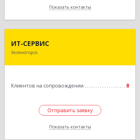
Показать контакты
Назад
ИТ-СЕРВИС
ИТ-СЕРВИС
Зеленогорск
663690, Красноярский край, Зеленогорск г,
Гагарина ул, дом № 34
Подробнее
Клиентов на сопровождении
8
Отправить заявку
Отправить заявку
Показать контакты
Назад