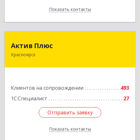
Показать контакты
Назад
Актив Плюс
Актив Плюс
Красноярск
660017, Красноярский край, Красноярск г,
Обороны ул, дом № 3, оф.220
Подробнее
Клиентов на сопровождении
493
1С:Специалист
27
Отправить заявку
Отправить заявку
Показать контакты
Назад