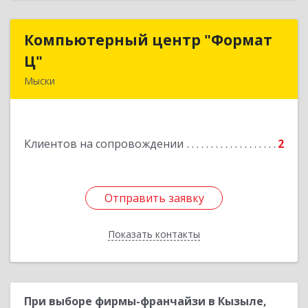
Компьютерный центр "Формат
Компьютерный центр "Формат
Ц"
Ц"
Мыски
652840, Кемеровская обл, Мыски г, Вахрушева
ул, д. 7, кв. 48
Клиентов на сопровождении
2
Подробнее
Отправить заявку
Отправить заявку
Показать контакты
Назад
При выборе фирмы-франчайзи в Кызыле,