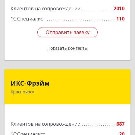
Клиентов на сопровождении
2010
Подробнее
1С:Специалист
110
Отправить заявку
Отправить заявку
Показать контакты
Назад
ИКС-Фрэйм
ИКС-Фрэйм
Красноярск
660077, Красноярский край, Красноярск г,
Батурина ул, дом № 32, пом.4
Подробнее
Клиентов на сопровождении
687
1С:Специалист
20