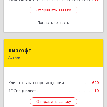
Отправить заявку
Отправить заявку
Показать контакты
Назад
Киасофт
Киасофт
Абакан
655017, Хакасия Респ, Абакан г, Ивана Ярыгина
ул, дом № 34, оф.5
Подробнее
Клиентов на сопровождении
600
1С:Специалист
10
Отправить заявку
Отправить заявку