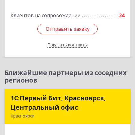
Подробнее
Клиентов на сопровождении
24
Отправить заявку
Отправить заявку
Показать контакты
Назад
Ближайшие партнеры из соседних
регионов
1С:Первый Бит, Красноярск,
1С:Первый Бит, Красноярск,
Центральный офис
Центральный офис
Красноярск
660017, Красноярский край, Красноярск г,
Диктатуры пролетариата ул, дом № 32