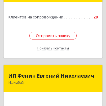
Подробнее
Клиентов на сопровождении
28
Отправить заявку
Отправить заявку
Показать контакты
Назад
ИП Фенин Евгений Николаевич
ИП Фенин Евгений Николаевич
Ишимбай
453211, Башкортостан Респ, Ишимбайский р-н,
Ишимбай г, Мустая Карима ул, дом № 31
Подробнее