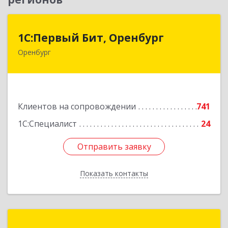
1С:Первый Бит, Оренбург
1С:Первый Бит, Оренбург
Оренбург
460044, Оренбургская обл, Оренбург, Березка
ул, дом № 2/5, пом.4
Подробнее
Клиентов на сопровождении
741
1С:Специалист
24
Отправить заявку
Отправить заявку
Показать контакты
Назад
КА ЛиКом