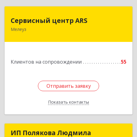
Сервисный центр ARS
Сервисный центр ARS
Мелеуз
Подробнее
Клиентов на сопровождении
55
Отправить заявку
Отправить заявку
Показать контакты
Назад
ИП Полякова Людмила
ИП Полякова Людмила