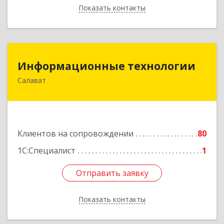
Показать контакты
Назад
Информационные технологии
Информационные технологии
Салават
453259, Башкортостан Респ, Салават г,
Северная ул, дом № 15, оф.108
Подробнее
Клиентов на сопровождении
80
1С:Специалист
1
Отправить заявку
Отправить заявку
Показать контакты
Назад