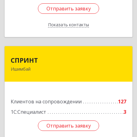
Отправить заявку
Отправить заявку
Показать контакты
Назад
СПРИНТ
СПРИНТ
Ишимбай
453201, Башкортостан Респ, Ишимбайский р-н,
Ишимбай г, Якупа Кулмыя ул, дом № 25
Подробнее
Клиентов на сопровождении
127
1С:Специалист
3
Отправить заявку
Отправить заявку