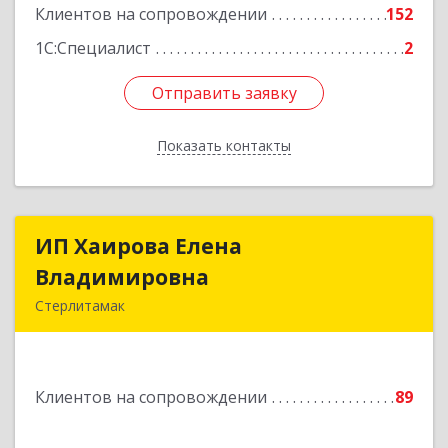
Клиентов на сопровождении
152
Подробнее
1С:Специалист
2
Отправить заявку
Отправить заявку
Показать контакты
Назад
ИП Хаирова Елена
ИП Хаирова Елена
Владимировна
Владимировна
Стерлитамак
Подробнее
Клиентов на сопровождении
89