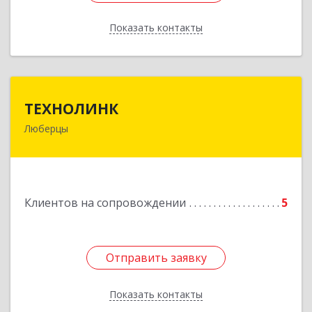
Показать контакты
Назад
ТЕХНОЛИНК
ТЕХНОЛИНК
Люберцы
140014, г.Люберцы, Октябрьский просп., д.373
Подробнее
Клиентов на сопровождении
5
Отправить заявку
Отправить заявку
Показать контакты
Назад