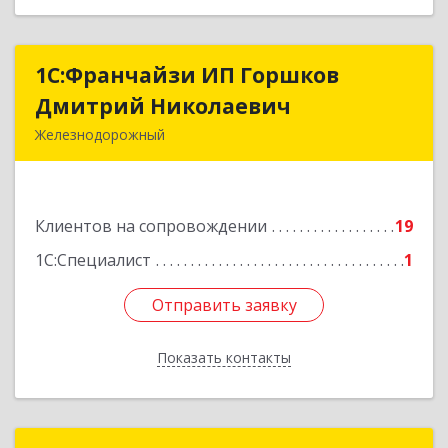
1С:Франчайзи ИП Горшков
1С:Франчайзи ИП Горшков
Дмитрий Николаевич
Дмитрий Николаевич
Железнодорожный
143980, Московская обл, Железнодорожный г,
Пролетарская ул, дом № 10, кв.25
Клиентов на сопровождении
19
Подробнее
1С:Специалист
1
Отправить заявку
Отправить заявку
Показать контакты
Назад