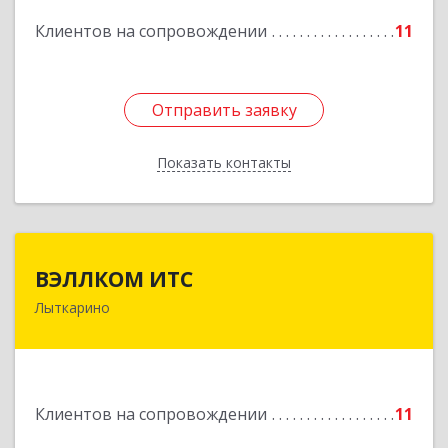
Подробнее
Клиентов на сопровождении
11
Отправить заявку
Отправить заявку
Показать контакты
Назад
ВЭЛЛКОМ ИТС
ВЭЛЛКОМ ИТС
Лыткарино
140081, Московская обл, Лыткарино г.о.,
Лыткарино г, Первомайская ул, дом № 3/5,
пом.1
Подробнее
Клиентов на сопровождении
11