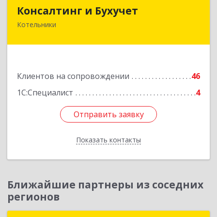
Консалтинг и Бухучет
Консалтинг и Бухучет
Котельники
140054, Московская обл, Котельники г,
Карьерная ул, дом № 13, пом.1
Подробнее
Клиентов на сопровождении
46
1С:Специалист
4
Отправить заявку
Отправить заявку
Показать контакты
Назад
Ближайшие партнеры из соседних
регионов