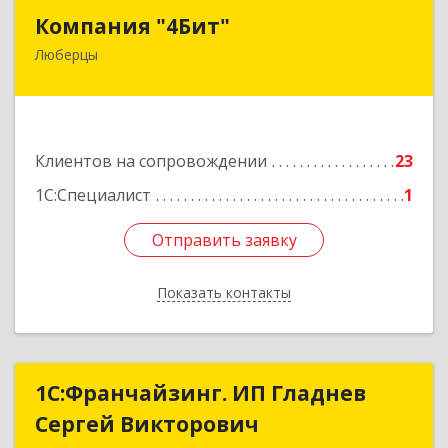
Компания "4Бит"
Компания "4Бит"
Люберцы
140006, Московская обл, Люберецкий р-н,
Люберцы г, Октябрьский пр-кт, дом № 380"П",
кв.27
Подробнее
Клиентов на сопровождении
23
1С:Специалист
1
Отправить заявку
Отправить заявку
Показать контакты
Назад
1С:Франчайзинг. ИП Гладнев
1С:Франчайзинг. ИП Гладнев
Сергей Викторович
Сергей Викторович