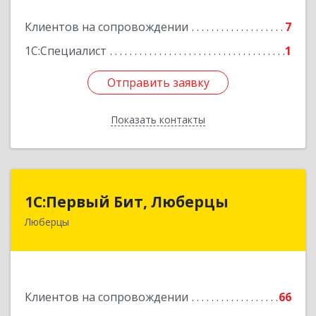
Подробнее
Клиентов на сопровождении
7
1С:Специалист
1
Отправить заявку
Отправить заявку
Показать контакты
Назад
1С:Первый Бит, Люберцы
1С:Первый Бит, Люберцы
Люберцы
140009, Московская обл, Люберецкий р-н,
Люберцы г, Митрофанова ул, дом № 20А, оф.15
Подробнее
Клиентов на сопровождении
66