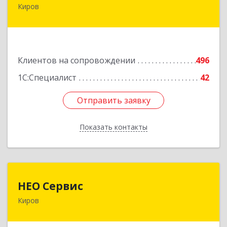
Киров
610017, Кировская обл, Киров г, Горького ул,
дом № 17
Подробнее
Клиентов на сопровождении
496
1С:Специалист
42
Отправить заявку
Отправить заявку
Показать контакты
Назад
НЕО Сервис
НЕО Сервис
Киров
610045, Кировская обл, Киров г, Ульяновская
ул, дом № 36