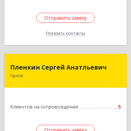
Отправить заявку
Отправить заявку
Показать контакты
Назад
Пленкин Сергей Анатльевич
Пленкин Сергей Анатльевич
Орлов
612 270, 612270, Кировская обл, , Орлов г,
Ленина ул, дом. 128
Подробнее
Клиентов на сопровождении
5
Отправить заявку
Отправить заявку