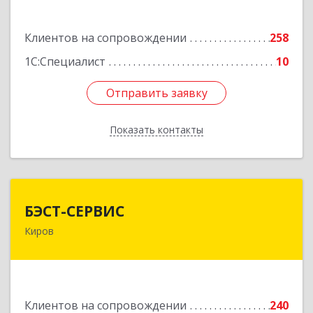
Подробнее
Клиентов на сопровождении
258
1С:Специалист
10
Отправить заявку
Отправить заявку
Показать контакты
Назад
БЭСТ-СЕРВИС
БЭСТ-СЕРВИС
Киров
610045, Кировская обл, Киров г, Дмитрия
Козулева ул, дом № 2, корпус 1
Подробнее
Клиентов на сопровождении
240