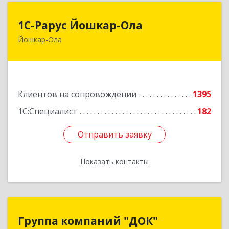
1С-Рарус Йошкар-Ола
1С-Рарус Йошкар-Ола
Йошкар-Ола
424004, Марий Эл Респ, Йошкар-Ола г, Волкова
ул, дом № 68
Подробнее
Клиентов на сопровождении
1395
1С:Специалист
182
Отправить заявку
Отправить заявку
Показать контакты
Назад
Группа компаний "ДОК"
Группа компаний "ДОК"