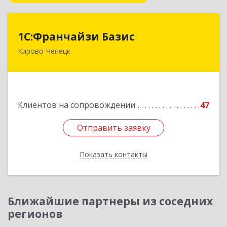
1С:Франчайзи Базис
1С:Франчайзи Базис
Кирово-Чепецк
613044, Кировская обл, город Кирово-Чепецк
г.о., Кирово-Чепецк г, Школьная ул, дом № 2,
оф.323
Подробнее
Клиентов на сопровождении
47
Отправить заявку
Отправить заявку
Показать контакты
Назад
Ближайшие партнеры из соседних
регионов