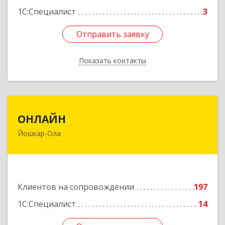
1С:Специалист
3
Отправить заявку
Отправить заявку
Показать контакты
Назад
ОНЛАЙН
ОНЛАЙН
Йошкар-Ола
424000, Марий Эл Респ, Йошкар-Ола г,
Комсомольская ул, дом № 132, пом.III
Подробнее
Клиентов на сопровождении
197
1С:Специалист
14