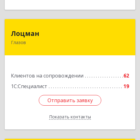
Лоцман
Лоцман
Глазов
427620, Удмуртская Респ, Глазов г, Сибирская
ул, дом № 20
Подробнее
Клиентов на сопровождении
62
1С:Специалист
19
Отправить заявку
Отправить заявку
Показать контакты
Назад