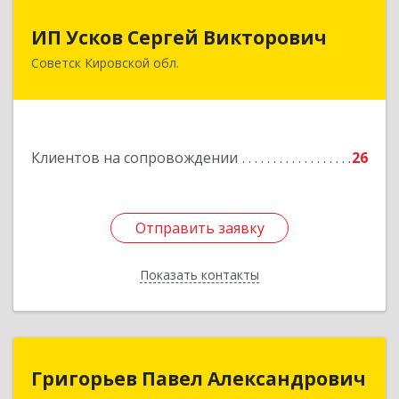
ИП Усков Сергей Викторович
ИП Усков Сергей Викторович
Советск Кировской обл.
613340, Кировская обл, Советск г, Дружбы ул,
дом № 29
Подробнее
Клиентов на сопровождении
26
Отправить заявку
Отправить заявку
Показать контакты
Назад
Григорьев Павел Александрович
Григорьев Павел Александрович