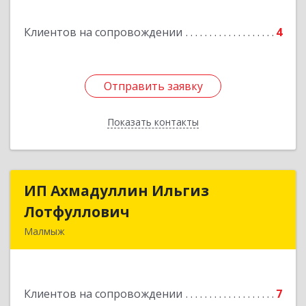
Клиентов на сопровождении
4
Отправить заявку
Отправить заявку
Показать контакты
Назад
ИП Ахмадуллин Ильгиз
ИП Ахмадуллин Ильгиз
Лотфуллович
Лотфуллович
Малмыж
612920, Кировская обл, г.Малмыж, ул.Ленина, 27
оф.1
Клиентов на сопровождении
7
Подробнее