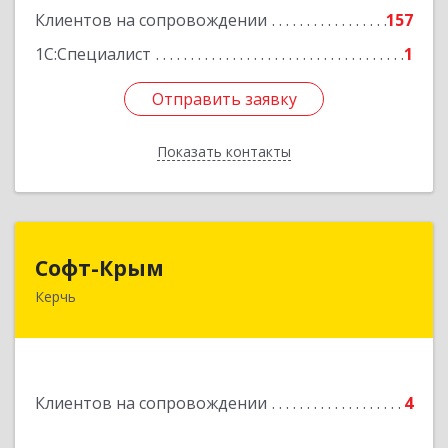
Клиентов на сопровождении
157
1С:Специалист
1
Отправить заявку
Отправить заявку
Показать контакты
Назад
Софт-Крым
Софт-Крым
Керчь
Республика Калмыкия, г. Элиста, ул. Губаревича,
5, офис 304
Подробнее
Клиентов на сопровождении
4