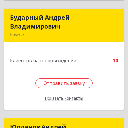
Бударный Андрей
Бударный Андрей
Владимирович
Владимирович
Крымск
353389, Краснодарский край, Крымск г,
Революционная ул, дом № 47
Клиентов на сопровождении
10
Подробнее
Отправить заявку
Отправить заявку
Показать контакты
Назад
Юрданов Андрей
Юрданов Андрей