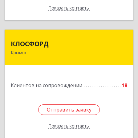
Показать контакты
Назад
КЛОСФОРД
КЛОСФОРД
Крымск
353380, Краснодарский край, Крымский р-н,
Крымск г, Карла Либкнехта ул, дом № 36Б, оф.2
Подробнее
Клиентов на сопровождении
18
Отправить заявку
Отправить заявку
Показать контакты
Назад