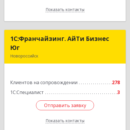
Показать контакты
Назад
1С:Франчайзинг. АйТи Бизнес
1С:Франчайзинг. АйТи Бизнес
Юг
Юг
Новороссийск
353907, Краснодарский край, Новороссийск г,
Видова ул, дом № 65, оф.2
Клиентов на сопровождении
278
Подробнее
1С:Специалист
3
Отправить заявку
Отправить заявку
Показать контакты
Назад