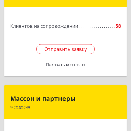
Славянск-на-Кубани г, Крупской ул, дом № 12
Подробнее
Клиентов на сопровождении
58
Отправить заявку
Отправить заявку
Показать контакты
Назад
Массон и партнеры
Массон и партнеры
Феодосия
298112, Крым Респ, Феодосия г, Крымская ул,
дом № 31
Подробнее