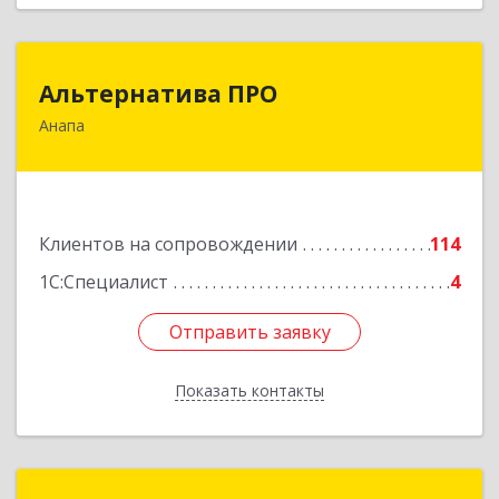
Альтернатива ПРО
Альтернатива ПРО
Анапа
353450, Краснодарский край, Анапский р-н,
Анапа г, Новороссийская ул, дом № 259, кв.18
Подробнее
Клиентов на сопровождении
114
1С:Специалист
4
Отправить заявку
Отправить заявку
Показать контакты
Назад