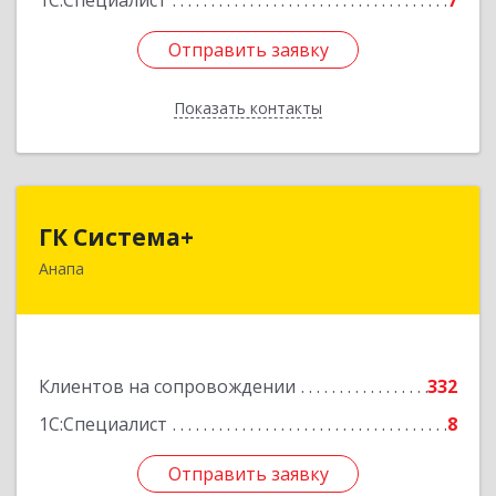
1С:Специалист
7
Отправить заявку
Отправить заявку
Показать контакты
Назад
ГК Система+
ГК Система+
Анапа
353450, Краснодарский край, Анапский р-н,
Анапа г, Лермонтова ул, дом № 116, корпус Г,
оф.7
Подробнее
Клиентов на сопровождении
332
1С:Специалист
8
Отправить заявку
Отправить заявку