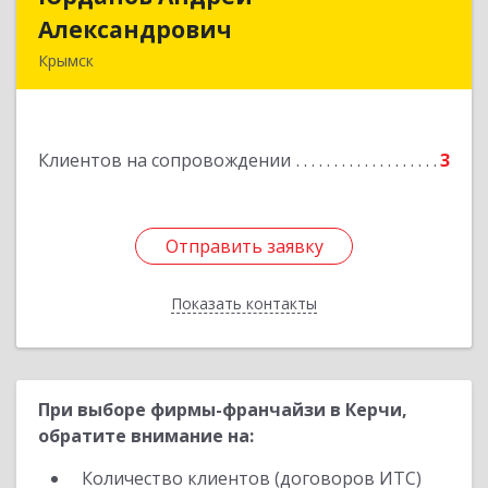
Александрович
Александрович
Крымск
353384 Краснодарский край г. Крымск ул.
Юбилейная 8
Клиентов на сопровождении
3
Подробнее
Отправить заявку
Отправить заявку
Показать контакты
Назад
При выборе фирмы-франчайзи в Керчи,
обратите внимание на:
Количество клиентов (договоров ИТС)