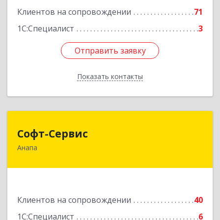
Клиентов на сопровождении
71
1С:Специалист
3
Отправить заявку
Отправить заявку
Показать контакты
Назад
Софт-Сервис
Софт-Сервис
Анапа
353440, Краснодарский край, Анапский р-н,
Анапа г, Владимирская ул, дом № 140, кв.93
Подробнее
Клиентов на сопровождении
40
1С:Специалист
6