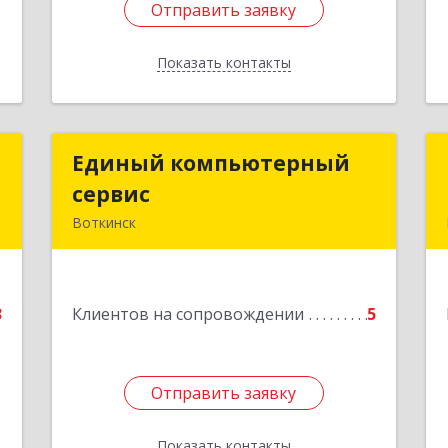
Отправить заявку
Отправить заявку
Показать контакты
Назад
й
Единый компьютерный
Единый компьютерный
ч
сервис
сервис
Воткинск
,
Подробнее
,
1
3
Клиентов на сопровождении
5
е
Отправить заявку
Отправить заявку
Показать контакты
Назад