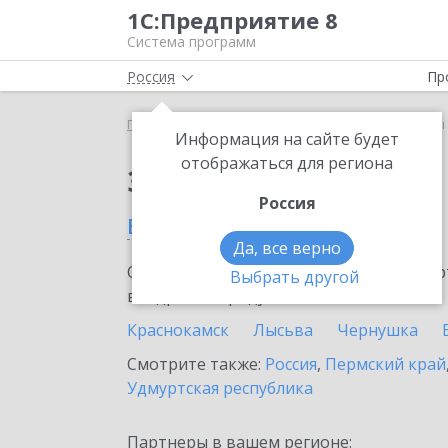
1С:Предприятие 8
Система программ
Россия
Пр
Главная
Сервисы ИТС
1С-Товары
1С-Товары
Информация на сайте будет
отображаться для региона
Заказать 1С-Товары
Россия
в Чайковском
Да, все верно
Ознакомьтесь с информационными карт
Выбрать другой
внедрение продукта.
Краснокамск
Лысьва
Чернушка
Смотрите также:
Россия
,
Пермский край
Удмуртская республика
Партнеры в вашем регионе: