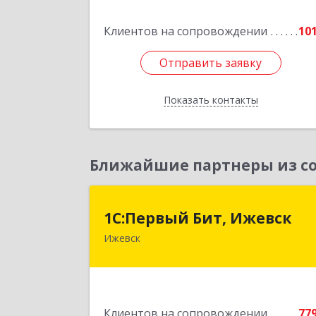
Подробне
Клиентов на сопровождении
10
Отправить заявку
Отправить заявку
Показать контакты
Назад
Ближайшие партнеры из со
1С:Первый Бит, Ижевс
1С:Первый Бит, Ижевск
Ижевск
426008, Удмуртская Респ, Ижевск г
Коммунаров ул, дом № 23
Подробне
Клиентов на сопровождении
77