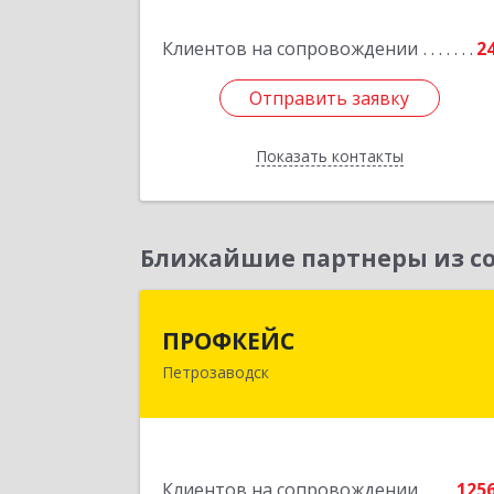
Клиентов на сопровождении
2
Отправить заявку
Отправить заявку
Показать контакты
Назад
Ближайшие партнеры из со
ПРОФКЕЙ
ПРОФКЕЙС
Петрозаводск
185035, Карелия Респ, Петрозаводск г
Красная ул, дом № 1
Подробне
Клиентов на сопровождении
125