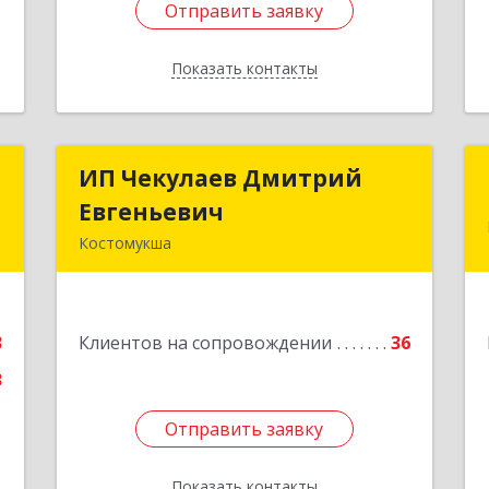
Отправить заявку
Отправить заявку
Показать контакты
Назад
-
ИП Чекулаев Дмитрий
ИП Чекулаев Дмитрий
"
Евгеньевич
Евгеньевич
Костомукша
,
Подробнее
,
1
3
Клиентов на сопровождении
36
е
3
Отправить заявку
Отправить заявку
Показать контакты
Назад