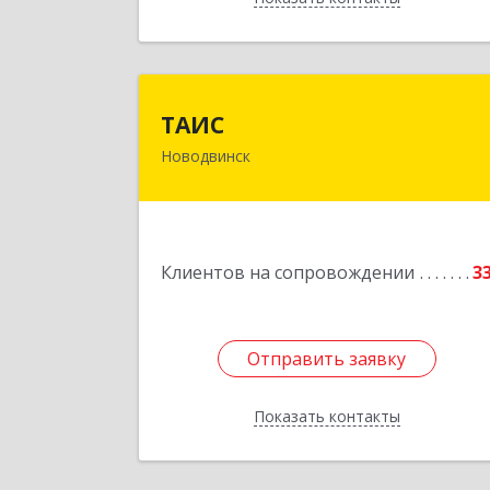
ТАИ
ТАИС
Новодвинск
164902, Архангельская обл
Новодвинск г, Димитрова ул, дом 
4
Подробне
Клиентов на сопровождении
3
Отправить заявку
Отправить заявку
Показать контакты
Назад