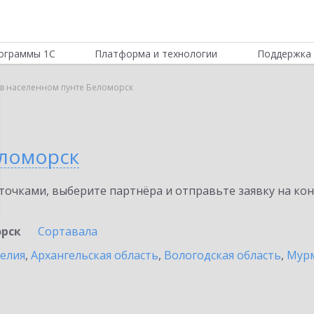
ограммы 1С
Платформа и технологии
Поддержка 
 в населенном пунте Беломорск
ломорск
очками, выберите партнёра и отправьте заявку на ко
рск
Сортавала
релия
,
Архангельская область
,
Вологодская область
,
Мурм