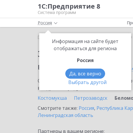
1С:Предприятие 8
Система программ
Россия
Пр
Главная
Сервисы ИТС
1С-Товары
1С-Товары
Информация на сайте будет
отображаться для региона
Заказать 1С-Товары
Россия
в населенном пунте
Бе
Да, все верно
Ознакомьтесь с информационными карт
Выбрать другой
внедрение продукта.
Костомукша
Петрозаводск
Беломо
Смотрите также:
Россия
,
Республика Ка
Ленинградская область
Партнеры в вашем регионе: