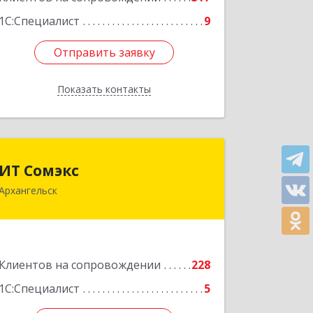
1С:Специалист
9
Отправить заявку
Отправить заявку
Показать контакты
Назад
ИТ Сомэкс
ИТ Сомэкс
Архангельск
163001, Архангельская обл,
Архангельск г, Советских
Космонавтов пр-кт, дом № 176, оф.13
Подробнее
Клиентов на сопровождении
228
1С:Специалист
5