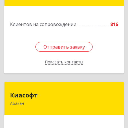
№ 9
Подробнее
Клиентов на сопровождении
816
Отправить заявку
Отправить заявку
Показать контакты
Назад
Киасофт
Киасофт
Абакан
655017, Хакасия Респ, Абакан г, Ивана Ярыгина
ул, дом № 34, оф.5
Подробнее