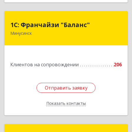
1С: Франчайзи "Баланс"
1С: Франчайзи "Баланс"
Минусинск
662610, Красноярский край, Минусинск г,
Абаканская ул, дом № 43а, пом.14
Подробнее
Клиентов на сопровождении
206
Отправить заявку
Отправить заявку
Показать контакты
Назад