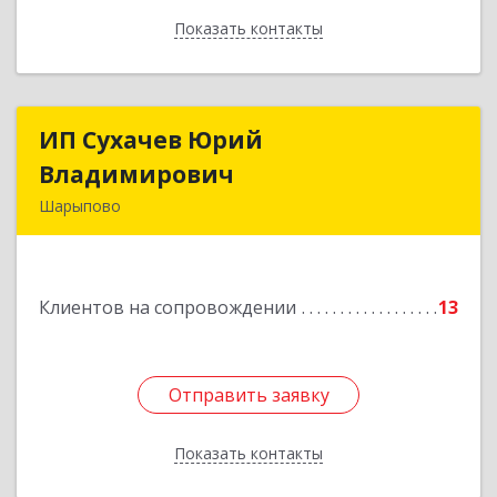
Показать контакты
Назад
ИП Сухачев Юрий
ИП Сухачев Юрий
Владимирович
Владимирович
Шарыпово
662313, Красноярский край, Шарыпово г,
Пионерный мкр, 27/2, кв.203
Клиентов на сопровождении
13
Подробнее
Отправить заявку
Отправить заявку
Показать контакты
Назад