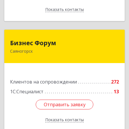
Показать контакты
Назад
Бизнес Форум
Бизнес Форум
Саяногорск
655603, Хакасия Респ, Саяногорск г, Советский
мкр, дом № 2, кв.262
Подробнее
Клиентов на сопровождении
272
1С:Специалист
13
Отправить заявку
Отправить заявку
Показать контакты
Назад