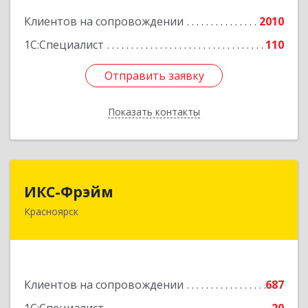
Клиентов на сопровождении
2010
Подробнее
1С:Специалист
110
Отправить заявку
Отправить заявку
Показать контакты
Назад
ИКС-Фрэйм
ИКС-Фрэйм
Красноярск
660077, Красноярский край, Красноярск г,
Батурина ул, дом № 32, пом.4
Подробнее
Клиентов на сопровождении
687