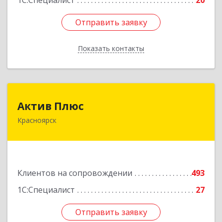
1С:Специалист
20
Отправить заявку
Отправить заявку
Показать контакты
Назад
Актив Плюс
Актив Плюс
Красноярск
660017, Красноярский край, Красноярск г,
Обороны ул, дом № 3, оф.220
Подробнее
Клиентов на сопровождении
493
1С:Специалист
27
Отправить заявку
Отправить заявку