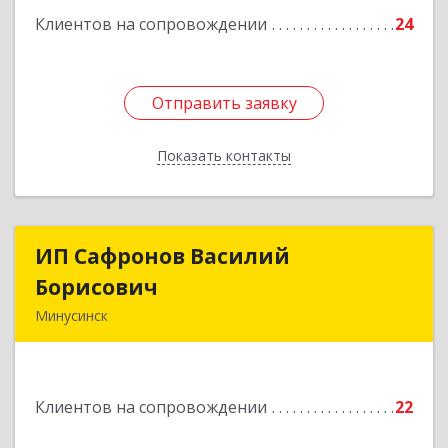
Клиентов на сопровождении
24
Отправить заявку
Отправить заявку
Показать контакты
Назад
ИП Сафронов Василий
ИП Сафронов Василий
Борисович
Борисович
Минусинск
662608, Красноярский край, Минусинск г,
Пушкина ул, дом № 8, кв.2
Клиентов на сопровождении
22
Подробнее