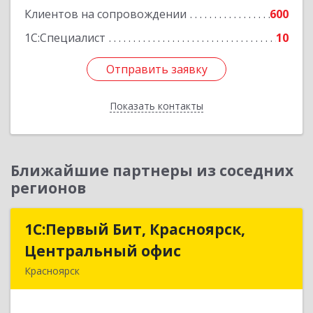
Клиентов на сопровождении
600
1С:Специалист
10
Отправить заявку
Отправить заявку
Показать контакты
Назад
Ближайшие партнеры из соседних
регионов
1С:Первый Бит, Красноярск,
1С:Первый Бит, Красноярск,
Центральный офис
Центральный офис
Красноярск
660017, Красноярский край, Красноярск г,
Диктатуры пролетариата ул, дом № 32