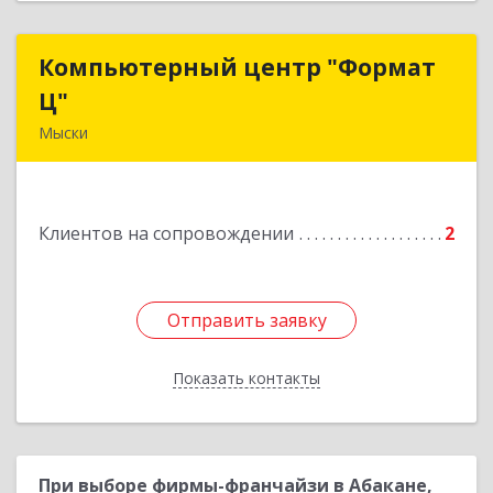
Компьютерный центр "Формат
Компьютерный центр "Формат
Ц"
Ц"
Мыски
652840, Кемеровская обл, Мыски г, Вахрушева
ул, д. 7, кв. 48
Клиентов на сопровождении
2
Подробнее
Отправить заявку
Отправить заявку
Показать контакты
Назад
При выборе фирмы-франчайзи в Абакане,