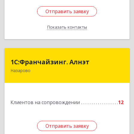
Отправить заявку
Отправить заявку
Показать контакты
Назад
1С:Франчайзинг. Алнэт
1С:Франчайзинг. Алнэт
Назарово
662200, Красноярский край, Назарово г,
Борисенко ул, дом № 11
Подробнее
Клиентов на сопровождении
12
Отправить заявку
Отправить заявку