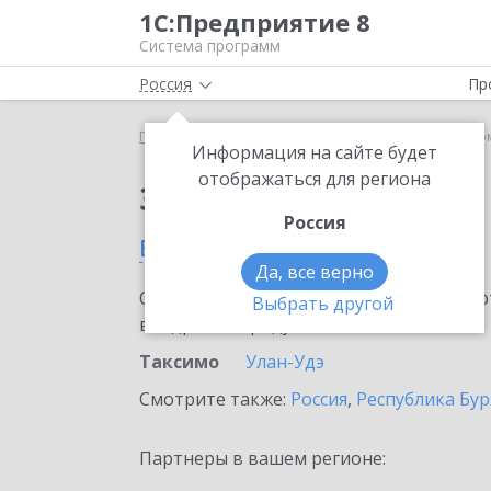
1С:Предприятие 8
Система программ
Россия
Пр
Главная
Сервисы ИТС
1С-Такском
1С-Такско
Информация на сайте будет
отображаться для региона
Заказать 1С-Такском
Россия
в Таксимо
Да, все верно
Ознакомьтесь с информационными карт
Выбрать другой
внедрение продукта.
Таксимо
Улан-Удэ
Смотрите также:
Россия
,
Республика Бур
Партнеры в вашем регионе: