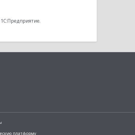
 1С:Предприятие.
ы
ческую платформу