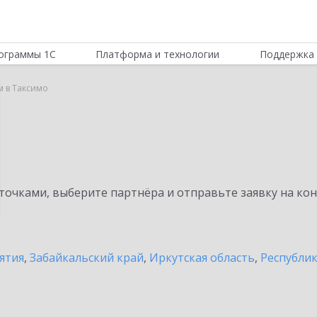
ограммы 1С
Платформа и технологии
Поддержка 
м в Таксимо
очками, выберите партнёра и отправьте заявку на ко
ятия
,
Забайкальский край
,
Иркутская область
,
Республи