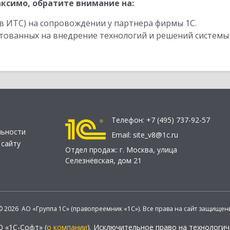
ксимо, обратите внимание на:
в ИТС) на сопровождении у партнера фирмы 1С.
стованных на внедрение технологий и решений системы
Телефон:
+7 (495) 737-92-57
льности
Email:
site_v8@1c.ru
 сайту
Отдел продаж:
г. Москва
,
улица
Селезнёвская, дом 21
© 2026 АО «Группа 1С» (правопреемник «1С»). Все права на сайт защищен
О «1С-Софт» (
о компании
). Исключительное право на технологи