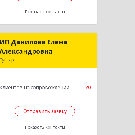
Показать контакты
Назад
ИП Данилова Елена
ИП Данилова Елена
Александровна
Александровна
Сунтар
Подробнее
Клиентов на сопровождении
20
Отправить заявку
Отправить заявку
Показать контакты
Назад