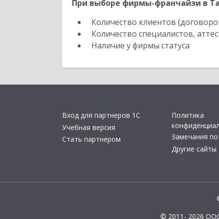
При выборе фирмы-франчайзи в Та
Количество клиентов (договоро
Количество специалистов, атте
Наличие у фирмы статуса
Вход для партнеров 1С
Политика
конфиденциа
Учебная версия
Замечания по
Стать партнером
Другие сайты
© 2011- 2026 ОО