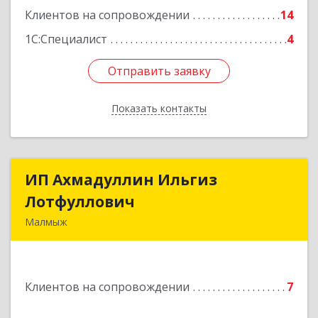
Подробнее
Клиентов на сопровождении
14
1С:Специалист
4
Отправить заявку
Отправить заявку
Показать контакты
Назад
ИП Ахмадуллин Ильгиз
ИП Ахмадуллин Ильгиз
Лотфуллович
Лотфуллович
Малмыж
612920, Кировская обл, г.Малмыж, ул.Ленина, 27
оф.1
Клиентов на сопровождении
7
Подробнее