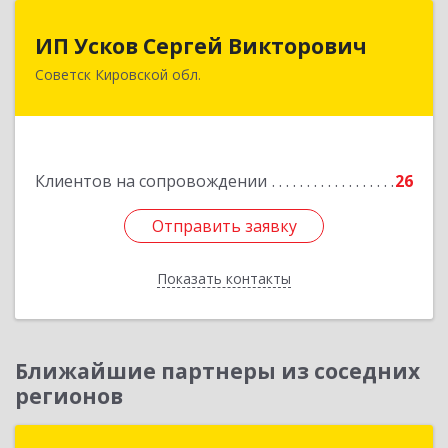
ИП Усков Сергей Викторович
ИП Усков Сергей Викторович
Советск Кировской обл.
613340, Кировская обл, Советск г, Дружбы ул,
дом № 29
Подробнее
Клиентов на сопровождении
26
Отправить заявку
Отправить заявку
Показать контакты
Назад
Ближайшие партнеры из соседних
регионов