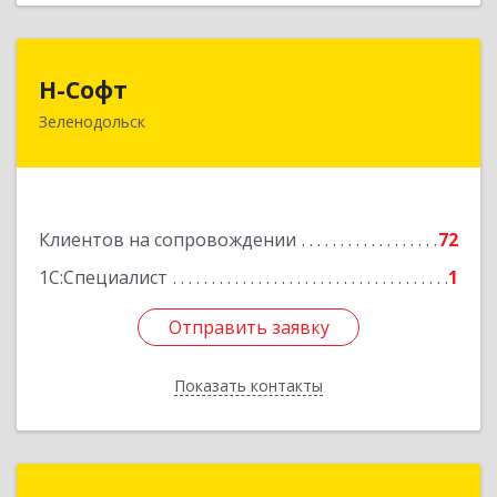
Н-Софт
Н-Софт
Зеленодольск
422521, Татарстан Респ (Татарстан),
Зеленодольский р-н, Зеленодольск г,
Универсиады ул, дом № 1
Подробнее
Клиентов на сопровождении
72
1С:Специалист
1
Отправить заявку
Отправить заявку
Показать контакты
Назад