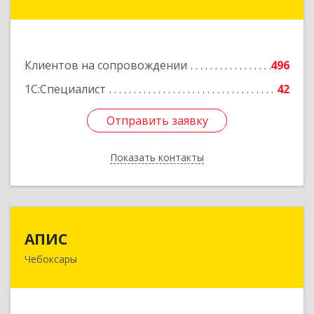
дом № 17
Подробнее
Клиентов на сопровождении
496
1С:Специалист
42
Отправить заявку
Отправить заявку
Показать контакты
Назад
АПИС
АПИС
Чебоксары
428001, Чувашская Республика - Чувашия,
Чебоксары г, Максима Горького пр-кт, дом №
10, пом.9