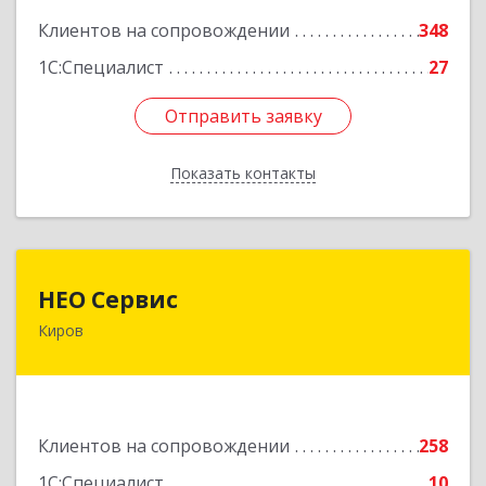
Подробнее
Клиентов на сопровождении
348
1С:Специалист
27
Отправить заявку
Отправить заявку
Показать контакты
Назад
НЕО Сервис
НЕО Сервис
Киров
610045, Кировская обл, Киров г, Ульяновская
ул, дом № 36
Подробнее
Клиентов на сопровождении
258
1С:Специалист
10