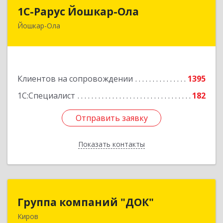
1С-Рарус Йошкар-Ола
1С-Рарус Йошкар-Ола
Йошкар-Ола
424004, Марий Эл Респ, Йошкар-Ола г, Волкова
ул, дом № 68
Подробнее
Клиентов на сопровождении
1395
1С:Специалист
182
Отправить заявку
Отправить заявку
Показать контакты
Назад
Группа компаний "ДОК"
Группа компаний "ДОК"
Киров
610017, Кировская обл, Киров г, Горького ул,