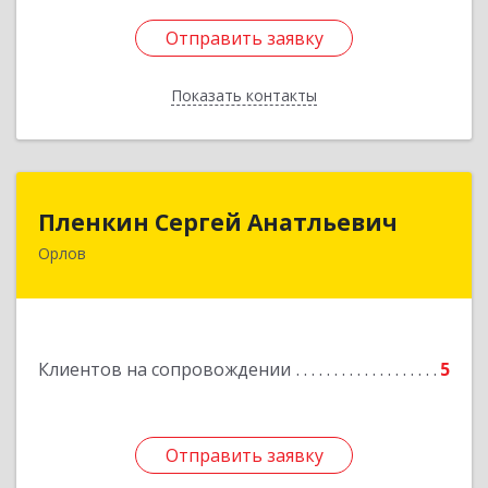
Отправить заявку
Отправить заявку
Показать контакты
Назад
Пленкин Сергей Анатльевич
Пленкин Сергей Анатльевич
Орлов
612 270, 612270, Кировская обл, , Орлов г,
Ленина ул, дом. 128
Подробнее
Клиентов на сопровождении
5
Отправить заявку
Отправить заявку