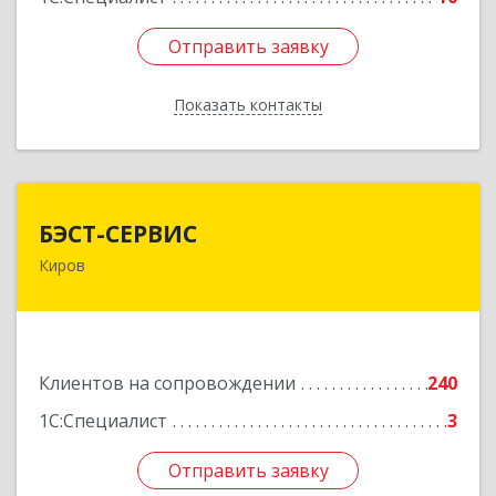
Отправить заявку
Отправить заявку
Показать контакты
Назад
БЭСТ-СЕРВИС
БЭСТ-СЕРВИС
Киров
610045, Кировская обл, Киров г, Дмитрия
Козулева ул, дом № 2, корпус 1
Подробнее
Клиентов на сопровождении
240
1С:Специалист
3
Отправить заявку
Отправить заявку