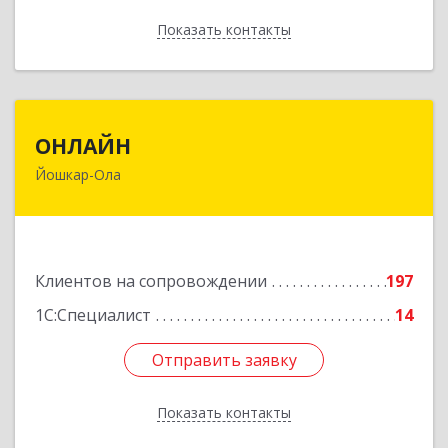
Показать контакты
Назад
ОНЛАЙН
ОНЛАЙН
Йошкар-Ола
424000, Марий Эл Респ, Йошкар-Ола г,
Комсомольская ул, дом № 132, пом.III
Подробнее
Клиентов на сопровождении
197
1С:Специалист
14
Отправить заявку
Отправить заявку
Показать контакты
Назад