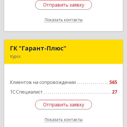
Отправить заявку
Отправить заявку
Показать контакты
Назад
ГК "Гарант-Плюс"
ГК "Гарант-Плюс"
Курск
305035, Курская обл, Курск г, Овечкина ул, дом
№ 14, пом.1
Клиентов на сопровождении
565
Подробнее
1С:Специалист
27
Отправить заявку
Отправить заявку
Показать контакты
Назад