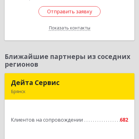
Отправить заявку
Отправить заявку
Показать контакты
Назад
Ближайшие партнеры из соседних
регионов
Дейта Сервис
Дейта Сервис
Брянск
241035, Брянская обл, Брянск г, Ульянова ул,
дом № 4, оф.403
Клиентов на сопровождении
682
Подробнее