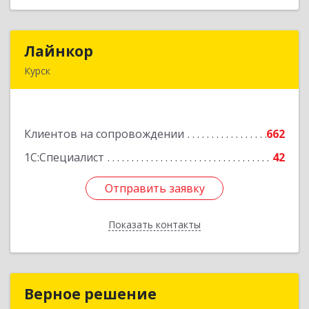
Лайнкор
Лайнкор
Курск
305021, Курская обл, Курск г, Победы пр-кт, дом
№ 10, оф.№64
Клиентов на сопровождении
662
Подробнее
1С:Специалист
42
Отправить заявку
Отправить заявку
Показать контакты
Назад
Верное решение
Верное решение