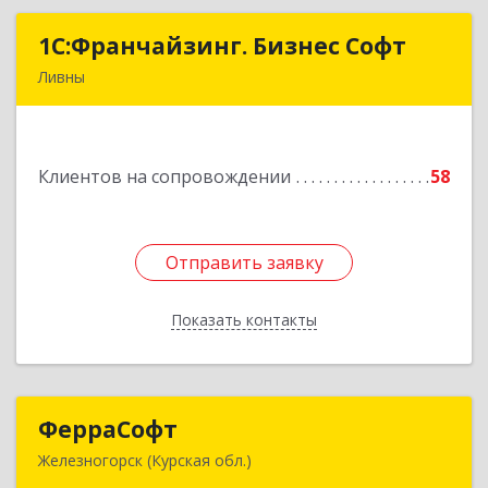
1C:Франчайзинг. Бизнес Софт
1C:Франчайзинг. Бизнес Софт
Ливны
303851, Орловская обл, Ливны г, Гайдара ул,
дом № 2, кв.124
Клиентов на сопровождении
58
Подробнее
Отправить заявку
Отправить заявку
Показать контакты
Назад
ФерраСофт
ФерраСофт
Железногорск (Курская обл.)
307179, Курская обл, Железногорск г, Ленина ул,