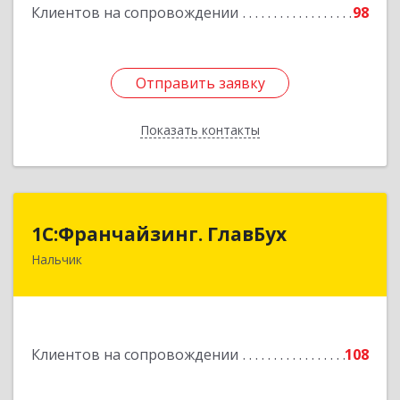
Клиентов на сопровождении
98
Отправить заявку
Отправить заявку
Показать контакты
Назад
1С:Франчайзинг. ГлавБух
1С:Франчайзинг. ГлавБух
Нальчик
360000, Кабардино-Балкарская Респ, Нальчик г,
Пачева ул, дом № 13, ТОД Европа, этаж 3, оф.2
Подробнее
Клиентов на сопровождении
108