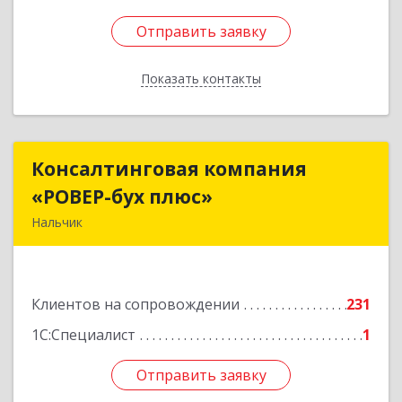
Отправить заявку
Отправить заявку
Показать контакты
Назад
Консалтинговая компания
Консалтинговая компания
«РОВЕР-бух плюс»
«РОВЕР-бух плюс»
Нальчик
360004, Кабардино-Балкарская Респ, Нальчик г,
Кирова ул, дом № 233
Клиентов на сопровождении
231
Подробнее
1С:Специалист
1
Отправить заявку
Отправить заявку