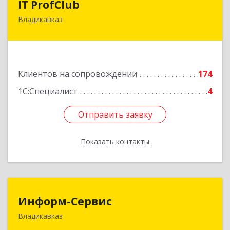
IT ProfClub
Владикавказ
362045, Северная Осетия - Алания Респ,
Владикавказ г, Международная ул, дом № 2 "А",
этаж 5, каб.507
Подробнее
Клиентов на сопровождении
174
1С:Специалист
4
Отправить заявку
Отправить заявку
Показать контакты
Назад
Информ-Сервис
Информ-Сервис
Владикавказ
362020, Северная Осетия - Алания Респ,