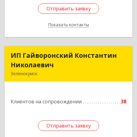
Отправить заявку
Отправить заявку
Показать контакты
Назад
ИП Гайворонский Константин
ИП Гайворонский Константин
Николаевич
Николаевич
Зеленокумск
357910, Ставропольский край, Советский р-н,
Зеленокумск г, Ленина пл, дом № 6, оф.4
Клиентов на сопровождении
38
Подробнее
Отправить заявку
Отправить заявку