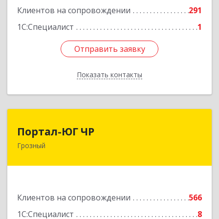
Подробнее
Клиентов на сопровождении
291
1С:Специалист
1
Отправить заявку
Отправить заявку
Показать контакты
Назад
Портал-ЮГ ЧР
Портал-ЮГ ЧР
Грозный
364906, Чеченская Респ, Грозный г, Путина пр-
кт, дом № 30
Подробнее
Клиентов на сопровождении
566
1С:Специалист
8