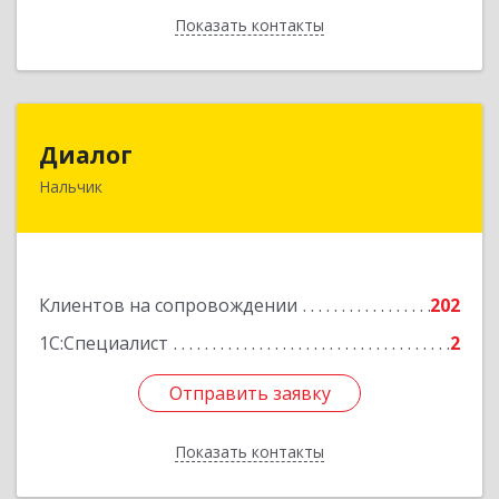
Показать контакты
Назад
Диалог
Диалог
Нальчик
360016, Кабардино-Балкарская Респ, Нальчик г,
Калюжного ул, дом № 3, этаж 2
Подробнее
Клиентов на сопровождении
202
1С:Специалист
2
Отправить заявку
Отправить заявку
Показать контакты
Назад