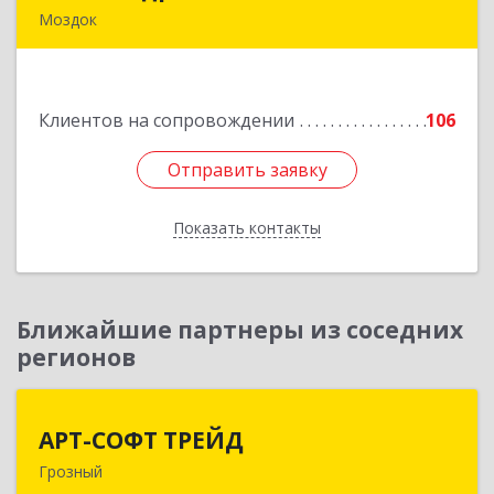
Моздок
363750, Северная Осетия - Алания Респ, Моздок
г, Кирова ул, дом № 41
Клиентов на сопровождении
106
Подробнее
Отправить заявку
Отправить заявку
Показать контакты
Назад
Ближайшие партнеры из соседних
регионов
АРТ-СОФТ ТРЕЙД
АРТ-СОФТ ТРЕЙД
Грозный
364013, Чеченская Респ, Грозный г, Полярников