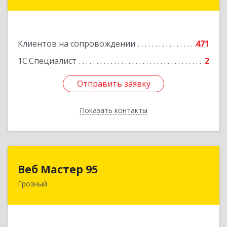
ул, дом № 36А
Подробнее
Клиентов на сопровождении
471
1С:Специалист
2
Отправить заявку
Отправить заявку
Показать контакты
Назад
Веб Мастер 95
Веб Мастер 95
Грозный
364050, Чеченская Респ, Грозный г, Им
Гайрбекова Муслима Гайрбековича ул, дом №
72