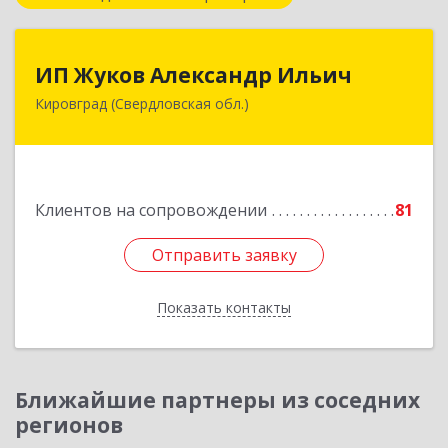
ИП Жуков Александр Ильич
ИП Жуков Александр Ильич
Кировград (Свердловская обл.)
624140, Свердловская обл, Кировград г,
Свердлова ул, дом № 68Б, оф.61
Подробнее
Клиентов на сопровождении
81
Отправить заявку
Отправить заявку
Показать контакты
Назад
Ближайшие партнеры из соседних
регионов