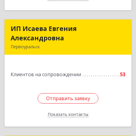
ИП Исаева Евгения
ИП Исаева Евгения
Александровна
Александровна
Первоуральск
Подробнее
Клиентов на сопровождении
53
Отправить заявку
Отправить заявку
Показать контакты
Назад