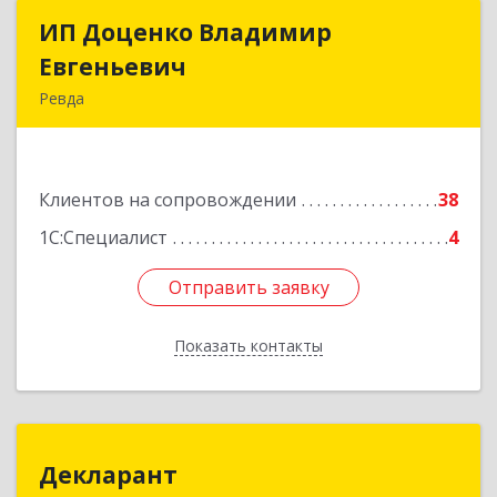
ИП Доценко Владимир
ИП Доценко Владимир
Евгеньевич
Евгеньевич
Ревда
623281, Свердловская обл, Ревда г, Карла
Либкнехта ул, дом № 35, кв.31
Клиентов на сопровождении
38
Подробнее
1С:Специалист
4
Отправить заявку
Отправить заявку
Показать контакты
Назад
Декларант
Декларант