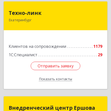
Техно-линк
Техно-линк
Екатеринбург
620000, Свердловская обл, Екатеринбург г,
Основинская ул, строение 10, оф.1116
Подробнее
Клиентов на сопровождении
1179
1С:Специалист
29
Отправить заявку
Отправить заявку
Показать контакты
Назад
Внедренческий центр Ершова
Внедренческий центр Ершова