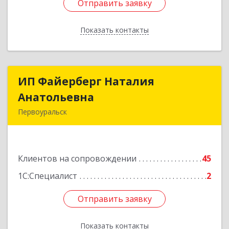
Отправить заявку
Отправить заявку
Показать контакты
Назад
ИП Файерберг Наталия
ИП Файерберг Наталия
Анатольевна
Анатольевна
Первоуральск
623119, Свердловская обл, Первоуральск г,
Строителей ул, дом № 38-24
Клиентов на сопровождении
45
Подробнее
1С:Специалист
2
Отправить заявку
Отправить заявку
Показать контакты
Назад