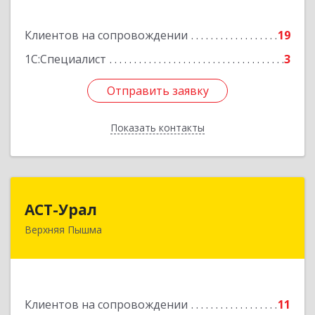
Подробнее
Клиентов на сопровождении
19
1С:Специалист
3
Отправить заявку
Отправить заявку
Показать контакты
Назад
АСТ-Урал
АСТ-Урал
Верхняя Пышма
624090, Свердловская обл, Верхняя Пышма г,
Уральских рабочих ул, дом № 45А - 76
Подробнее
Клиентов на сопровождении
11