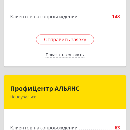
Подробнее
Клиентов на сопровождении
143
Отправить заявку
Отправить заявку
Показать контакты
Назад
ПрофиЦентр АЛЬЯНС
ПрофиЦентр АЛЬЯНС
Новоуральск
624133, Свердловская обл, Новоуральск г, Льва
Толстого ул, Здание № 2а, оф.106
Подробнее
Клиентов на сопровождении
63