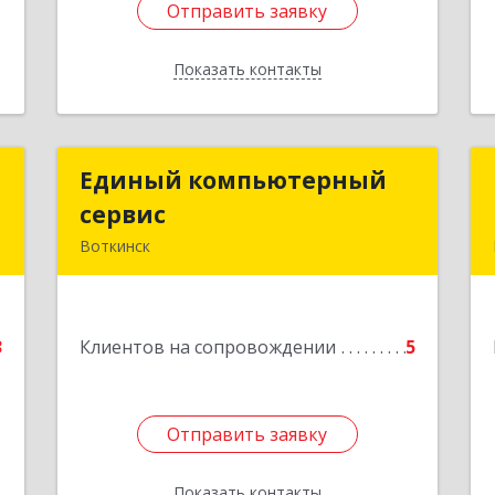
Отправить заявку
Отправить заявку
Показать контакты
Назад
р
Единый компьютерный
Единый компьютерный
ч
сервис
сервис
Воткинск
,
Подробнее
,
6
3
Клиентов на сопровождении
5
е
Отправить заявку
Отправить заявку
Показать контакты
Назад