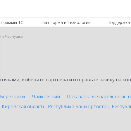
ограммы 1С
Платформа и технологии
Поддержка 
м в Чернушке
очками, выберите партнёра и отправьте заявку на ко
Березники
Чайковский
Показать все населенные
п
,
Кировская область
,
Республика Башкортостан
,
Республ