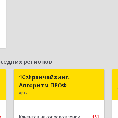
1
е
седних регионов
к
1С:Франчайзинг.
1С:Франчайзинг.
Алгоритм ПРОФ
Алгоритм ПРОФ
,
Арти
4
623340, Свердловская обл, Артинский
р-н, Арти рп, Рабочей молодежи ул,
е
дом № 94, оф.3А
9
Клиентов на сопровождении
151