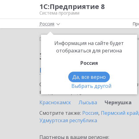
1С:Предприятие 8
Система программ
Россия
Пр
Главная
Сервисы ИТС
1С-Такском
1С-Такско
Информация на сайте будет
отображаться для региона
Заказать 1С-Такском
Россия
в Чернушке
Да, все верно
Ознакомьтесь с информационными карт
Выбрать другой
внедрение продукта.
Краснокамск
Лысьва
Чернушка
Смотрите также:
Россия
,
Пермский край
Удмуртская республика
Партнеры в вашем регионе: