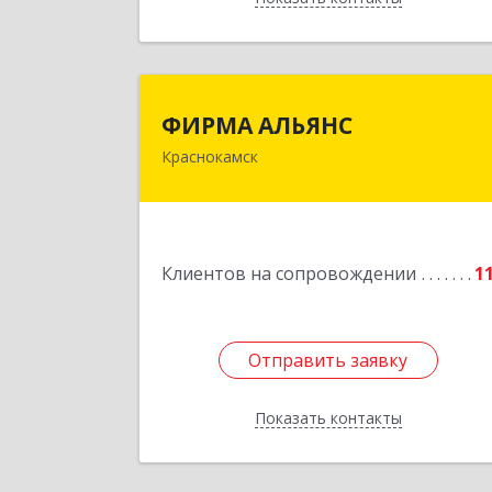
ФИРМА АЛЬЯН
ФИРМА АЛЬЯНС
Краснокамск
Подробне
Клиентов на сопровождении
1
Отправить заявку
Отправить заявку
Показать контакты
Назад