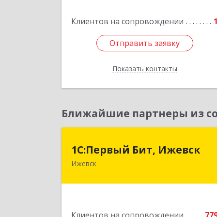
Клиентов на сопровождении
Подробне
Отправить заявку
Отправить заявку
Показать контакты
Назад
Ближайшие партнеры из со
1С:Первый Бит, Ижевс
1С:Первый Бит, Ижевск
Ижевск
426008, Удмуртская Респ, Ижевск г
Коммунаров ул, дом № 23
Подробне
Клиентов на сопровождении
77